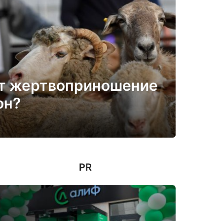
ят жертвоприношение
он?
PR