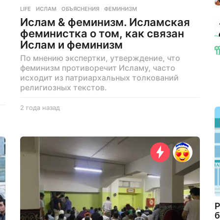
LIFE
ИСЛАМ
,
ОБЪЯСНЕНИЯ
,
ФЕМИНИЗМ
Ислам & феминизм. Исламская
феминистка о том, как связан
Ислам и феминизм
По мнению экспертки, утверждение, что
феминизм противоречит Исламу, часто
исходит из патриархальных толкований
религиозных текстов.
2 года назад
2
г
о
д
а
н
а
з
а
д
Р
б