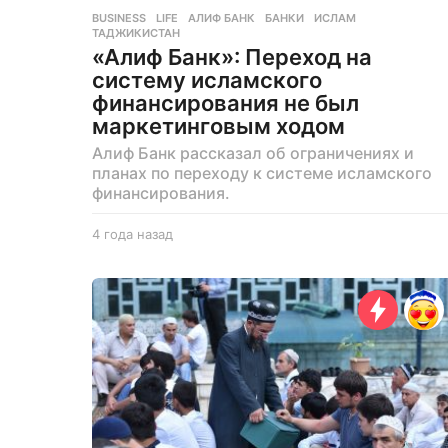
BUSINESS
,
LIFE
АЛИФ БАНК
,
БАНКИ
,
ИСЛАМ
,
ТАДЖИКИСТАН
«Алиф Банк»: Переход на
систему исламского
финансирования не был
маркетинговым ходом
Алиф Банк рассказал об ограничениях и
планах по переходу к системе исламского
финансирования.
4 года назад
4
г
о
д
а
н
а
з
а
д