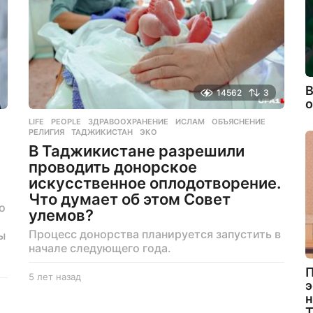
д
В
14562
3
LIFE
,
PEOPLE
ЗДРАВООХРАНЕНИЕ
,
ИСЛАМ
,
ОБЪЯСНЕНИЕ
,
РЕЛИГИЯ
,
ТАДЖИКИСТАН
,
ЭКО
В Таджикистане разрешили
проводить донорское
искусственное оплодотворение.
Что думает об этом Совет
о
улемов?
Процесс донорства планируется запустить в
ы
начале следующего года.
П
5 лет назад
5
э
л
н
е