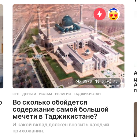
т
н
а
з
а
д
A
8978
5
73
А
LIFE
ДЕНЬГИ
,
ИСЛАМ
,
РЕЛИГИЯ
,
ТАДЖИКИСТАН
ю
Во сколько обойдется
содержание самой большой
мечети в Таджикистане?
И какой вклад должен вносить каждый
прихожанин.