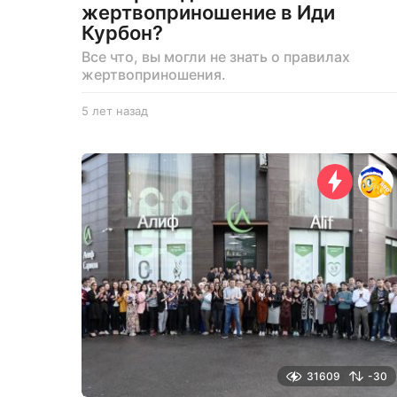
жертвоприношение в Иди
Курбон?
Все что, вы могли не знать о правилах
жертвоприношения.
5 лет назад
5
л
е
т
н
а
з
а
д
31609
-30