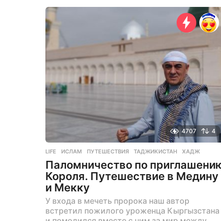
е
т
н
а
з
а
д
4707
4
LIFE
ИСЛАМ
,
ПУТЕШЕСТВИЯ
,
ТАДЖИКИСТАН
,
ХАДЖ
Паломничество по приглашени
Короля. Путешествие в Медину
и Мекку
У входа в мечеть пророка наш автор
встретил пожилого уроженца Кыргызстана
и помолился вместе с ним за мир между