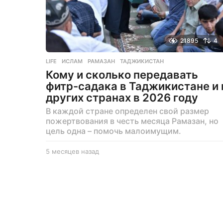
21895
4
LIFE
ИСЛАМ
,
РАМАЗАН
,
ТАДЖИКИСТАН
Кому и сколько передавать
фитр-садака в Таджикистане и 
других странах в 2026 году
В каждой стране определен свой размер
пожертвования в честь месяца Рамазан, но
цель одна – помочь малоимущим.
5 месяцев назад
5
м
е
с
я
ц
е
в