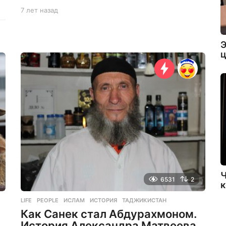
7 лет назад
6
л
е
т
Э
н
ц
а
з
а
д
Ч
6531
2
к
LIFE
,
PEOPLE
ИСЛАМ
,
ИСТОРИЯ
,
ТАДЖИКИСТАН
Как Санек стал Абдурахмоном.
История Александра Матвеева,