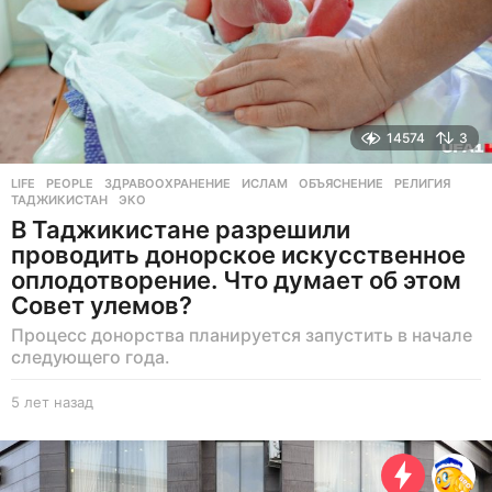
14574
3
LIFE
,
PEOPLE
ЗДРАВООХРАНЕНИЕ
,
ИСЛАМ
,
ОБЪЯСНЕНИЕ
,
РЕЛИГИЯ
,
ТАДЖИКИСТАН
,
ЭКО
В Таджикистане разрешили
проводить донорское искусственное
оплодотворение. Что думает об этом
Совет улемов?
Процесс донорства планируется запустить в начале
следующего года.
5 лет назад
5
л
е
т
н