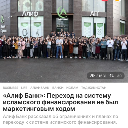
а
з
а
д
31631
-30
BUSINESS
,
LIFE
АЛИФ БАНК
,
БАНКИ
,
ИСЛАМ
,
ТАДЖИКИСТАН
«Алиф Банк»: Переход на систему
исламского финансирования не был
маркетинговым ходом
Алиф Банк рассказал об ограничениях и планах по
переходу к системе исламского финансирования.