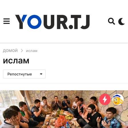
ДОМОЙ
ислам
ислам
Репостнутые