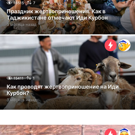
16515
7
Праздник жертвоприношения. Как в
Таджикистане отмечают Иди Курбон
3 месяца назад
3
м
е
с
я
ц
а
н
а
з
15411
1
а
Как проводят жертвоприношение на Иди
д
Курбон?
3 месяца назад
3
м
е
с
я
ц
а