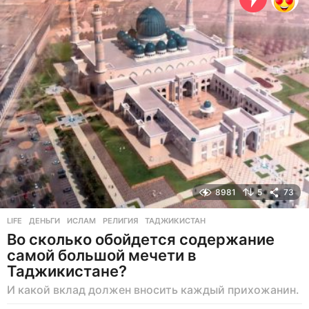
н
а
з
а
д
8981
5
73
LIFE
ДЕНЬГИ
,
ИСЛАМ
,
РЕЛИГИЯ
,
ТАДЖИКИСТАН
Во сколько обойдется содержание
самой большой мечети в
Таджикистане?
И какой вклад должен вносить каждый прихожанин.