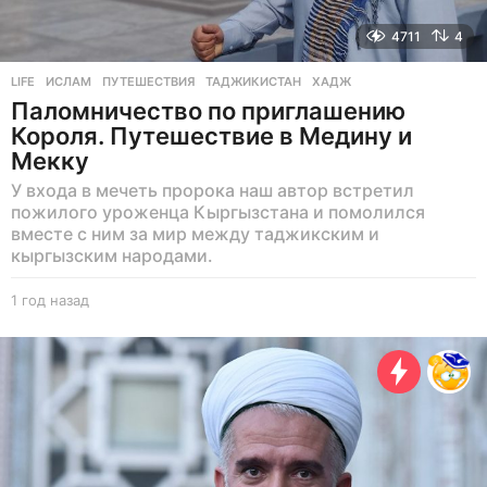
4711
4
LIFE
ИСЛАМ
,
ПУТЕШЕСТВИЯ
,
ТАДЖИКИСТАН
,
ХАДЖ
Паломничество по приглашению
Короля. Путешествие в Медину и
Мекку
У входа в мечеть пророка наш автор встретил
пожилого уроженца Кыргызстана и помолился
вместе с ним за мир между таджикским и
кыргызским народами.
1 год назад
1
г
о
д
н
а
з
а
д