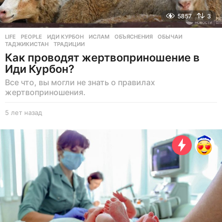
5857
3
LIFE
,
PEOPLE
ИДИ КУРБОН
,
ИСЛАМ
,
ОБЪЯСНЕНИЯ
,
ОБЫЧАИ
,
ТАДЖИКИСТАН
,
ТРАДИЦИИ
Как проводят жертвоприношение в
Иди Курбон?
Все что, вы могли не знать о правилах
жертвоприношения.
5 лет назад
5
л
е
т
н
а
з
а
д