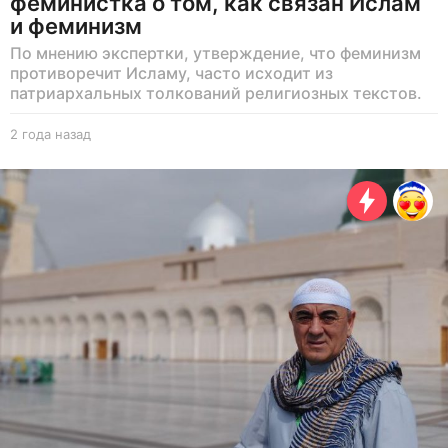
феминистка о том, как связан Ислам
и феминизм
По мнению экспертки, утверждение, что феминизм
противоречит Исламу, часто исходит из
патриархальных толкований религиозных текстов.
2 года назад
2
г
о
д
а
н
а
з
а
д