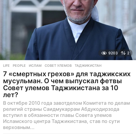
9203
2
LIFE
,
PEOPLE
ИСЛАМ
,
СОВЕТ УЛЕМОВ
,
ТАДЖИКИСТАН
7 «смертных грехов» для таджикских
мусульман. О чем выпускал фетвы
Совет улемов Таджикистана за 10
лет?
В октябре 2010 года завотделом Комитета по делам
религий страны Саидмукаррам Абдукодирзода
вступил в обязанности главы Совета улемов
Исламского центра Таджикистана, став по сути
верховным...