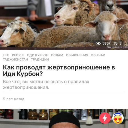
5857
3
LIFE
,
PEOPLE
ИДИ КУРБОН
,
ИСЛАМ
,
ОБЪЯСНЕНИЯ
,
ОБЫЧАИ
,
ТАДЖИКИСТАН
,
ТРАДИЦИИ
Как проводят жертвоприношение в
Иди Курбон?
Все что, вы могли не знать о правилах
жертвоприношения.
5 лет назад
5
л
е
т
н
а