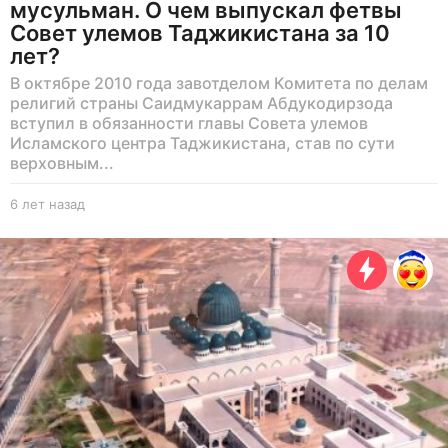
мусульман. О чем выпускал фетвы
Совет улемов Таджикистана за 10
лет?
В октябре 2010 года завотделом Комитета по делам
религий страны Саидмукаррам Абдукодирзода
вступил в обязанности главы Совета улемов
Исламского центра Таджикистана, став по сути
верховным...
6 лет назад
6
л
е
т
н
а
з
а
д