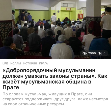
з
а
д
2066
0
LIFE
ИСЛАМ
,
ИСТОРИЯ
,
ПРАГА
«Добропорядочный мусульманин
должен уважать законы страны». Как
живёт мусульманская община в
Праге
По словам мусульман, живущих в Праге, они
стараются поддерживать друг друга, даже несмотря
на свои ограниченные ресурсы.