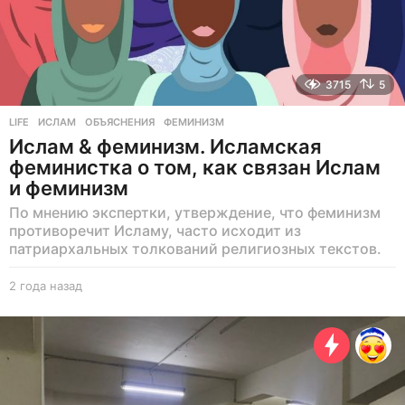
3715
5
LIFE
ИСЛАМ
,
ОБЪЯСНЕНИЯ
,
ФЕМИНИЗМ
Ислам & феминизм. Исламская
феминистка о том, как связан Ислам
и феминизм
По мнению экспертки, утверждение, что феминизм
противоречит Исламу, часто исходит из
патриархальных толкований религиозных текстов.
2 года назад
2
г
о
д
а
н
а