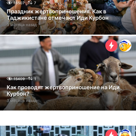
16507
7
Праздник жертвоприношения. Как в
Таджикистане отмечают Иди Курбон
3 месяца назад
3
м
е
с
я
ц
а
н
а
з
15409
1
а
Как проводят жертвоприношение на Иди
д
Курбон?
3 месяца назад
3
м
е
с
я
ц
а