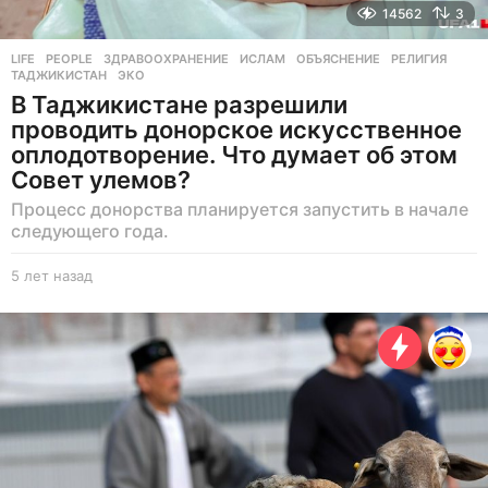
14562
3
LIFE
,
PEOPLE
ЗДРАВООХРАНЕНИЕ
,
ИСЛАМ
,
ОБЪЯСНЕНИЕ
,
РЕЛИГИЯ
,
ТАДЖИКИСТАН
,
ЭКО
В Таджикистане разрешили
проводить донорское искусственное
оплодотворение. Что думает об этом
Совет улемов?
Процесс донорства планируется запустить в начале
следующего года.
5 лет назад
5
л
е
т
н
а
з
а
д