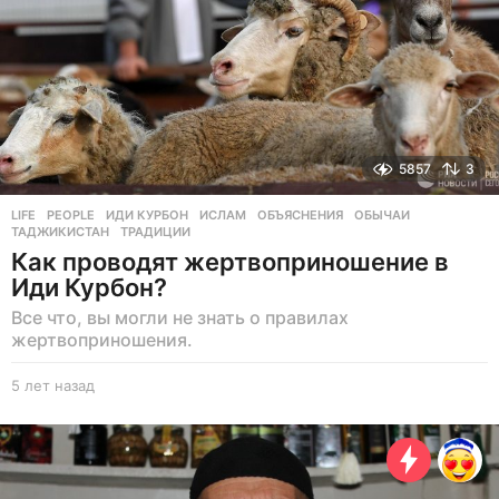
5857
3
LIFE
,
PEOPLE
ИДИ КУРБОН
,
ИСЛАМ
,
ОБЪЯСНЕНИЯ
,
ОБЫЧАИ
,
ТАДЖИКИСТАН
,
ТРАДИЦИИ
Как проводят жертвоприношение в
Иди Курбон?
Все что, вы могли не знать о правилах
жертвоприношения.
5 лет назад
5
л
е
т
н
а