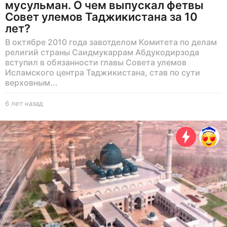
мусульман. О чем выпускал фетвы
Совет улемов Таджикистана за 10
лет?
В октябре 2010 года завотделом Комитета по делам
религий страны Саидмукаррам Абдукодирзода
вступил в обязанности главы Совета улемов
Исламского центра Таджикистана, став по сути
верховным...
6 лет назад
6
л
е
т
н
а
з
а
д