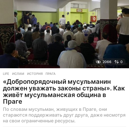
з
а
д
2066
0
LIFE
ИСЛАМ
,
ИСТОРИЯ
,
ПРАГА
«Добропорядочный мусульманин
должен уважать законы страны». Как
живёт мусульманская община в
Праге
По словам мусульман, живущих в Праге, они
стараются поддерживать друг друга, даже несмотря
на свои ограниченные ресурсы.