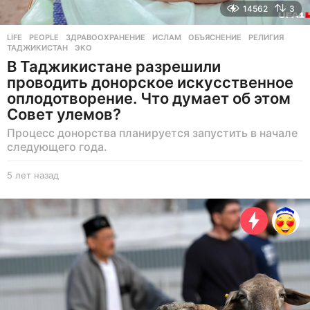
14562
3
LIFE
,
PEOPLE
ЗДРАВООХРАНЕНИЕ
,
ИСЛАМ
,
ОБЪЯСНЕНИЕ
,
РЕЛИГИЯ
,
ТАДЖИКИСТАН
,
ЭКО
В Таджикистане разрешили
проводить донорское искусственное
оплодотворение. Что думает об этом
Совет улемов?
Процесс донорства планируется запустить в начале
следующего года.
5 лет назад
5
л
е
т
н
а
з
а
д