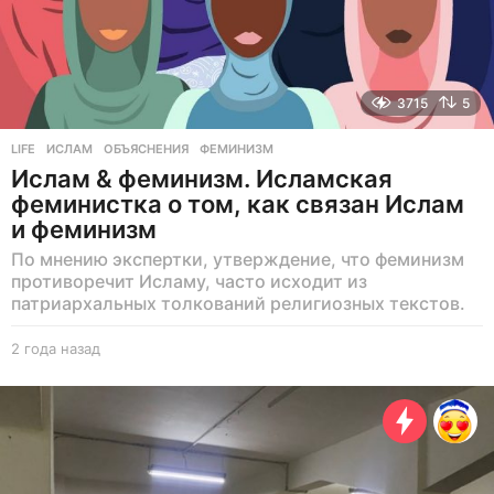
3715
5
LIFE
ИСЛАМ
,
ОБЪЯСНЕНИЯ
,
ФЕМИНИЗМ
Ислам & феминизм. Исламская
феминистка о том, как связан Ислам
и феминизм
По мнению экспертки, утверждение, что феминизм
противоречит Исламу, часто исходит из
патриархальных толкований религиозных текстов.
2 года назад
2
г
о
д
а
н
а