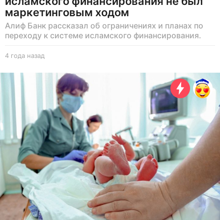
исламского финансирования не был
маркетинговым ходом
Алиф Банк рассказал об ограничениях и планах по
переходу к системе исламского финансирования.
4 года назад
4
г
о
д
а
н
а
з
а
д