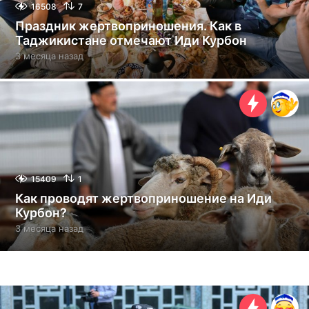
16508
7
Праздник жертвоприношения. Как в
Таджикистане отмечают Иди Курбон
3 месяца назад
3
м
е
с
я
ц
а
н
а
з
15409
1
а
Как проводят жертвоприношение на Иди
д
Курбон?
3 месяца назад
3
м
е
с
я
ц
а