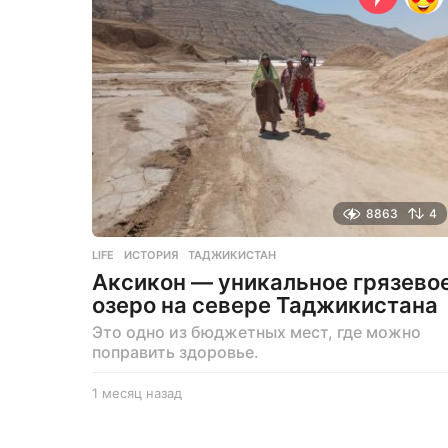
з
а
д
8863
4
LIFE
ИСТОРИЯ
,
ТАДЖИКИСТАН
Аксикон — уникальное грязево
озеро на севере Таджикистана
Это одно из бюджетных мест, где можно
поправить здоровье.
1 месяц назад
1
м
е