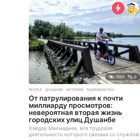
я
н
а
з
а
д
1205
0
PEOPLE
ДУШАНБЕ
,
ИСТОРИЯ
,
ТАДЖИКИСТАН
От патрулирования к почти
миллиарду просмотров:
невероятная вторая жизнь
городских улиц Душанбе
Хайдар Махмадиев, вся трудовая
деятельность которого связана со службой