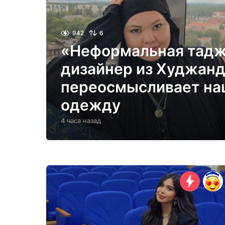
942
6
«Неформальная тадж
дизайнер из Худжан
переосмысливает на
одежду
4 часа назад
4
ч
а
с
а
н
а
з
а
д