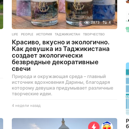
2873
4
LIFE
,
PEOPLE
ИСТОРИЯ
,
ТАДЖИКИСТАН
,
ТВОРЧЕСТВО
Красиво, вкусно и экологично.
Как девушка из Таджикистана
создает экологически
безвредные декоративные
свечи
Природа и окружающая среда – главный
источник вдохновения Дарины, благодаря
которому девушка придумывает различные
творческие идеи.
4 недели назад
4
н
е
Р
д
б
е