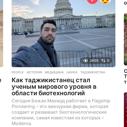
о
л
и
н
а
з
а
д
3605
5
О
PEOPLE
ИСТОРИЯ
,
МЕДИЦИНА
,
НАУКА
,
ТАДЖИКИСТАН
Т
е
Как таджикистанец стал
т
ученым мирового уровня в
области биотехнологий
Сегодня Бежан Махмуд работает в Flagship
Pioneering – это венчурная фирма, которая
создает и развивает биотехнологические
компании, самая известная из которых –
Moderna.