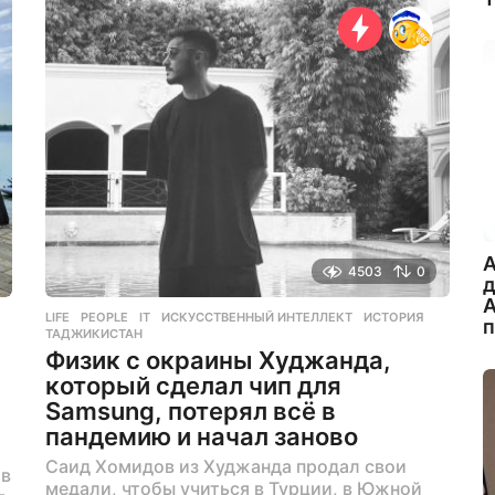
д
е
л
я
н
а
з
а
д
A
4503
0
А
LIFE
,
PEOPLE
IT
,
ИСКУССТВЕННЫЙ ИНТЕЛЛЕКТ
,
ИСТОРИЯ
,
ТАДЖИКИСТАН
Физик с окраины Худжанда,
который сделал чип для
Samsung, потерял всё в
пандемию и начал заново
Саид Хомидов из Худжанда продал свои
 в
медали, чтобы учиться в Турции, в Южной