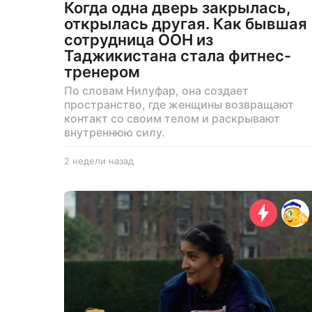
Когда одна дверь закрылась,
открылась другая. Как бывшая
сотрудница ООН из
Таджикистана стала фитнес-
тренером
По словам Нилуфар, она создает
пространство, где женщины возвращают
контакт со своим телом и раскрывают
внутреннюю силу.
2 недели назад
2
н
е
д
е
л
и
н
а
з
а
д