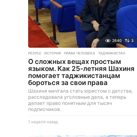
2640
3
PEOPLE
ИСТОРИЯ
,
ПРАВА ЧЕЛОВЕКА
,
ТАДЖИКИСТАН
О сложных вещах простым
языком. Как 25-летняя Шахиня
помогает таджикистанцам
бороться за свои права
Шахиня мечтала стать юристом с детства,
расследовала уголовные дела, а теперь
делает право понятным для тысяч
подписчиков.
1 неделя назад
4
д
н