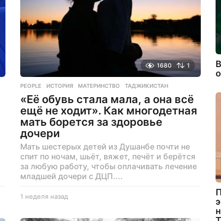
В
1680
1
PEOPLE
ИСТОРИЯ
,
МАТЕРИНСТВО
,
ТАДЖИКИСТАН
«Её обувь стала мала, а она всё
ещё не ходит». Как многодетная
мать борется за здоровье
дочери
Мать шестерых детей из Душанбе почти не
спит по ночам, шьёт, вяжет, печёт и берётся
за любую работу, чтобы оплачивать лечение
младшей дочери с ДЦП....
П
1 неделя назад
1
э
н
н
е