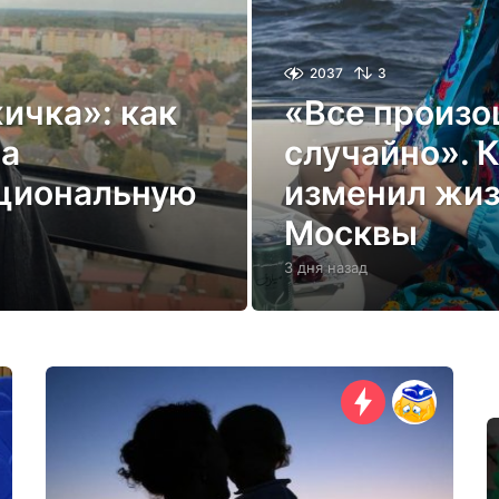
2037
3
ичка»: как
«Все произ
да
случайно». 
циональную
изменил жиз
Москвы
3 дня назад
3
д
н
я
н
а
з
а
д