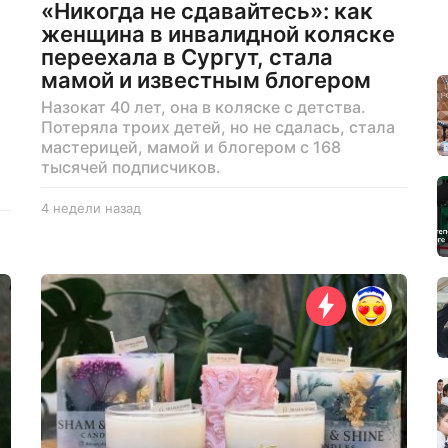
«Никогда не сдавайтесь»: как
женщина в инвалидной коляске
переехала в Сургут, стала
мамой и известным блогером
Назокат 40 лет, она в коляске с детства.
Потеряла троих детей, но не сдалась, стала
мастерицей, мамой и блогером с 168
тысячей подписчиков.
4 недели назад
1
м
е
с
я
ц
н
а
з
а
д