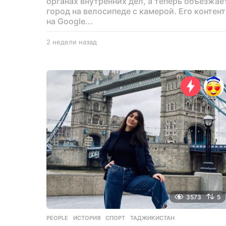
органах внутренних дел, а теперь объезжае
город на велосипеде с камерой. Его контент
на Google...
2 недели назад
2
н
е
д
е
л
и
н
а
з
а
д
3573
5
PEOPLE
ИСТОРИЯ
,
СПОРТ
,
ТАДЖИКИСТАН