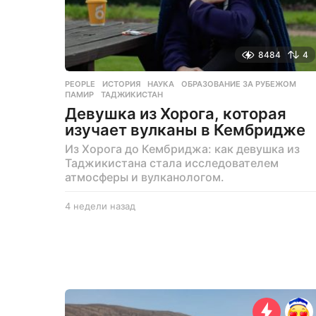
8484
4
PEOPLE
ИСТОРИЯ
,
НАУКА
,
ОБРАЗОВАНИЕ ЗА РУБЕЖОМ
,
ПАМИР
,
ТАДЖИКИСТАН
Девушка из Хорога, которая
изучает вулканы в Кембридже
Из Хорога до Кембриджа: как девушка из
Таджикистана стала исследователем
атмосферы и вулканологом.
4 недели назад
1
м
е
с
я
ц
н
а
з