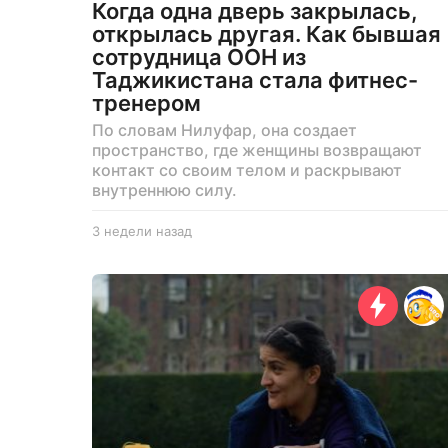
Когда одна дверь закрылась,
открылась другая. Как бывшая
сотрудница ООН из
Таджикистана стала фитнес-
тренером
По словам Нилуфар, она создает
пространство, где женщины возвращают
контакт со своим телом и раскрывают
внутреннюю силу.
3 недели назад
3
н
е
д
е
л
и
н
а
з
а
д