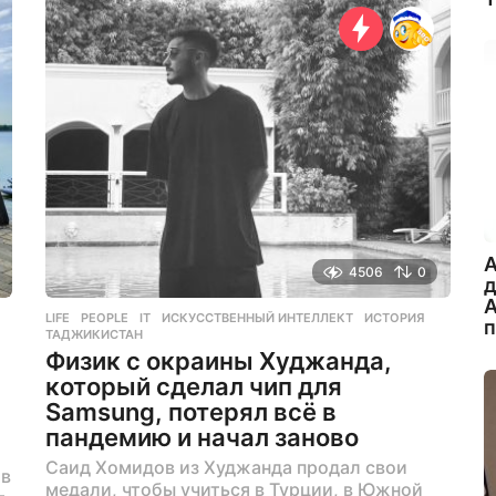
д
е
л
я
н
а
з
а
д
A
4506
0
А
LIFE
,
PEOPLE
IT
,
ИСКУССТВЕННЫЙ ИНТЕЛЛЕКТ
,
ИСТОРИЯ
,
ТАДЖИКИСТАН
Физик с окраины Худжанда,
который сделал чип для
Samsung, потерял всё в
пандемию и начал заново
Саид Хомидов из Худжанда продал свои
 в
медали, чтобы учиться в Турции, в Южной