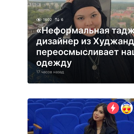
1602
6
«Неформальная тадж
дизайнер из Худжан
переосмысливает на
одежду
17 часов назад
1
7
ч
а
с
о
в
н
а
з
а