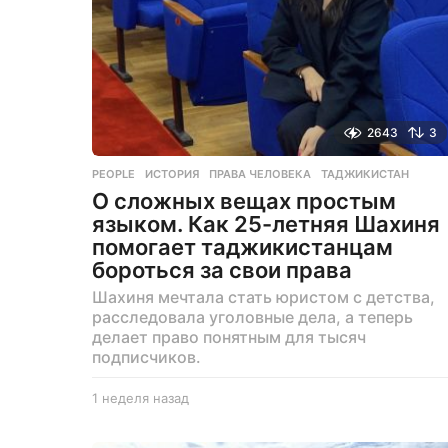
д
2643
3
PEOPLE
ИСТОРИЯ
,
ПРАВА ЧЕЛОВЕКА
,
ТАДЖИКИСТАН
О сложных вещах простым
языком. Как 25-летняя Шахиня
помогает таджикистанцам
бороться за свои права
Шахиня мечтала стать юристом с детства,
расследовала уголовные дела, а теперь
делает право понятным для тысяч
подписчиков.
1 неделя назад
5
д
н