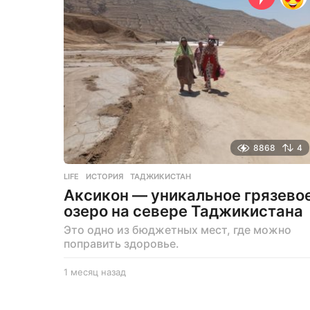
а
д
8868
4
LIFE
ИСТОРИЯ
,
ТАДЖИКИСТАН
Аксикон — уникальное грязево
озеро на севере Таджикистана
Это одно из бюджетных мест, где можно
поправить здоровье.
1 месяц назад
1
м
е