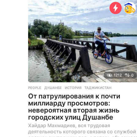
е
й
н
а
з
а
д
1212
0
PEOPLE
ДУШАНБЕ
,
ИСТОРИЯ
,
ТАДЖИКИСТАН
От патрулирования к почти
миллиарду просмотров:
невероятная вторая жизнь
городских улиц Душанбе
Хайдар Махмадиев, вся трудовая
деятельность которого связана со службой