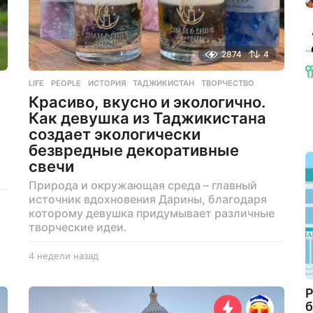
2874
4
LIFE
,
PEOPLE
ИСТОРИЯ
,
ТАДЖИКИСТАН
,
ТВОРЧЕСТВО
Красиво, вкусно и экологично.
Как девушка из Таджикистана
создает экологически
безвредные декоративные
свечи
Природа и окружающая среда – главный
источник вдохновения Дарины, благодаря
которому девушка придумывает различные
творческие идеи.
4 недели назад
1
м
е
Р
с
б
я