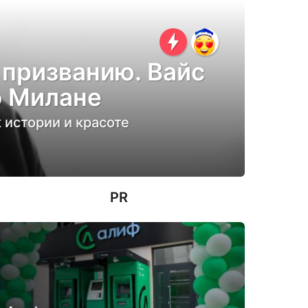
 призванию. Вайс
о Милане
 истории и красоте
PR