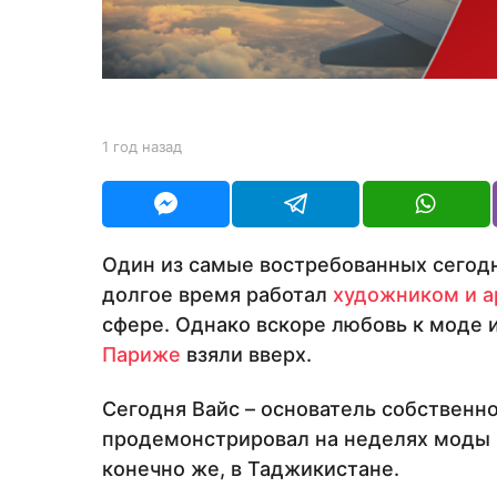
з
а
д
b
1 год назад
1
y
г
Y
о
O
д
U
н
R
а
Один из самые востребованных сегод
з
долгое время работал
художником и а
а
д
сфере. Однако вскоре любовь к моде 
Париже
взяли вверх.
Сегодня Вайс – основатель собственн
продемонстрировал на неделях моды в
конечно же, в Таджикистане.