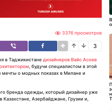
В
3376
просмотров
3
ня в Таджикистане
дизайнеров
Вайс Асоев
рхитектором
, будучи специалистом в этой
и мечты о модных показах в Милане и
П
э
ого бренда одежды, который дизайнер уже
н
 Казахстане, Азербайджане, Грузии и,