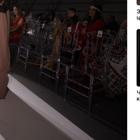
Э
ц
Ч
к