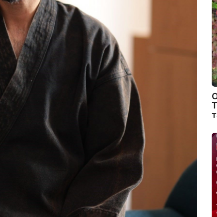
О
Т
т