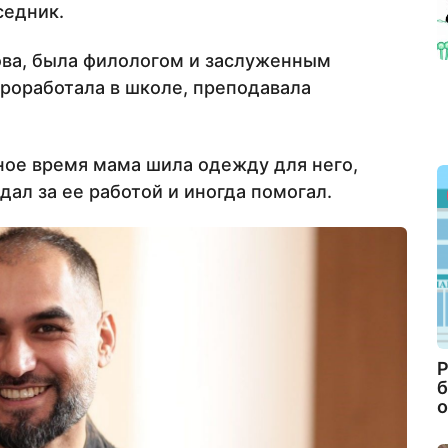
седник.
ова, была филологом и заслуженным
проработала в школе, преподавала
дное время мама шила одежду для него,
дал за ее работой и иногда помогал.
Р
б
о