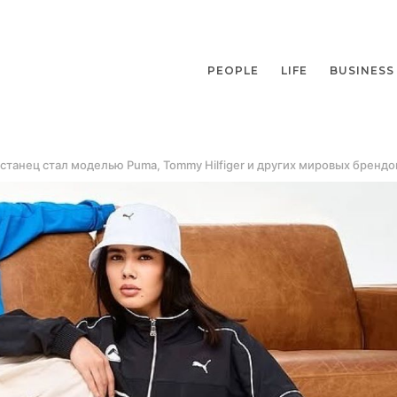
PEOPLE
LIFE
BUSINESS
станец стал моделью Puma, Tommy Hilfiger и других мировых брендо