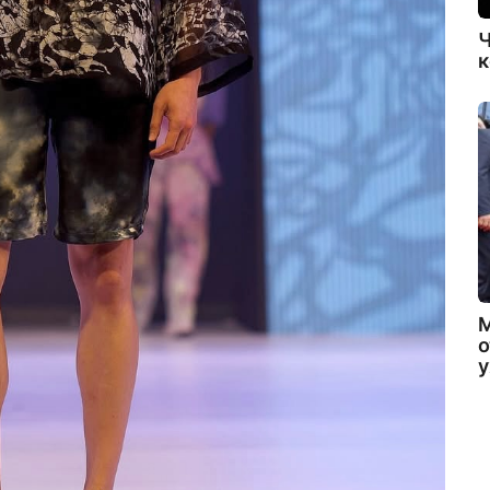
Ч
к
о