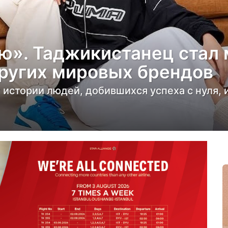
ю». Таджикистанец стал
 других мировых брендов
истории людей, добившихся успеха с нуля, и