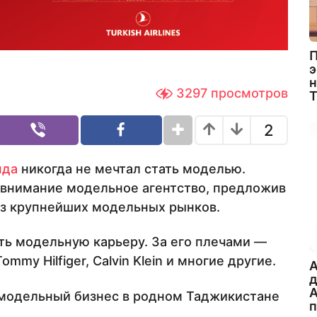
П
э
н
3297
просмотров
2
нда
никогда не мечтал стать моделью.
 внимание модельное агентство, предложив
из крупнейших модельных рынков.
ть модельную карьеру. За его плечами —
mmy Hilfiger, Calvin Klein и многие другие.
A
А
ь модельный бизнес в родном Таджикистане