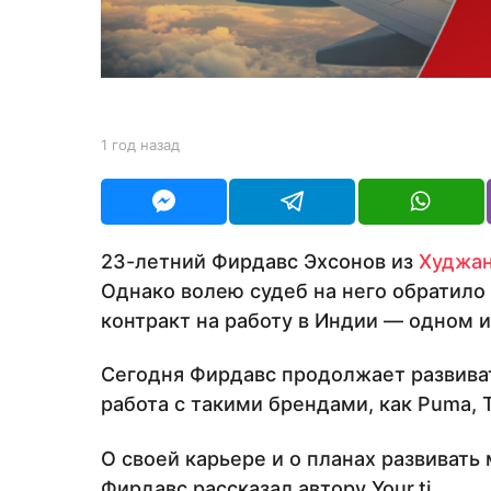
з
а
д
b
1 год назад
1
y
г
Y
о
O
д
U
н
R
а
23-летний Фирдавс Эхсонов из
Худжа
з
Однако волею судеб на него обратило
а
д
контракт на работу в Индии — одном 
Сегодня Фирдавс продолжает развива
работа с такими брендами, как Puma, To
О своей карьере и о планах развиват
Фирдавс рассказал автору Your.tj.