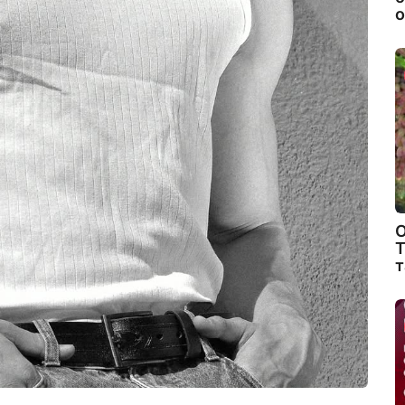
о
О
Т
т