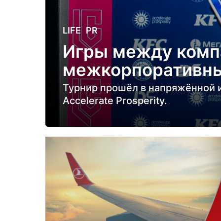
1
LIFE
,
PR
г
Игры между комп
о
межкорпоративный
д
н
Турнир прошёл в напряжённой и
а
Accelerate Prosperity.
з
а
д
1
г
о
д
н
а