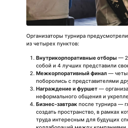
Организаторы турнира предусмотрели 
из четырех пунктов:
Внутрикорпоративные отборы
— 2
собой и 4 лучших представили св
Межкорпоративный финал
— четыр
поборолись с представителями дру
Награждение и фуршет
— организа
неформального общения и укрепле
Бизнес-завтрак
после турнира — г
создать пространство, в рамках к
труда интересным для будущих спе
коллабораций между компаниями.