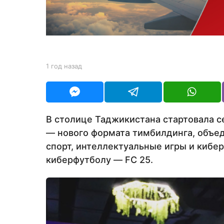
з
а
д
b
1 год назад
1
y
г
Y
о
O
д
U
н
R
а
В столице Таджикистана стартовала 
з
— нового формата тимбилдинга, объе
а
д
спорт, интеллектуальные игры и кибе
киберфутболу — FC 25.