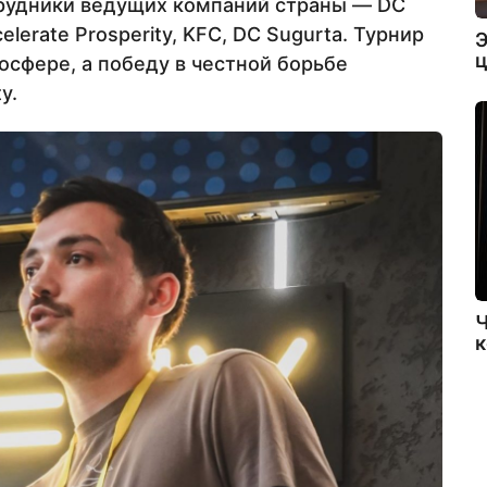
трудники ведущих компаний страны — DC
elerate Prosperity, KFC, DC Sugurta. Турнир
Э
ц
осфере, а победу в честной борьбе
y.
Ч
к