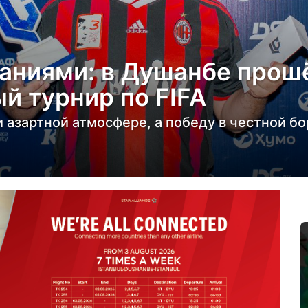
аниями: в Душанбе прош
 турнир по FIFA
 азартной атмосфере, а победу в честной б