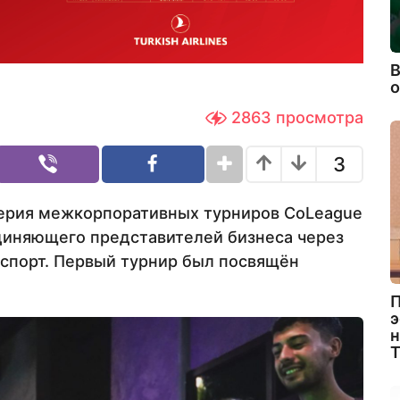
В
2863
просмотра
3
серия межкорпоративных турниров CoLeague
диняющего представителей бизнеса через
рспорт. Первый турнир был посвящён
П
э
н