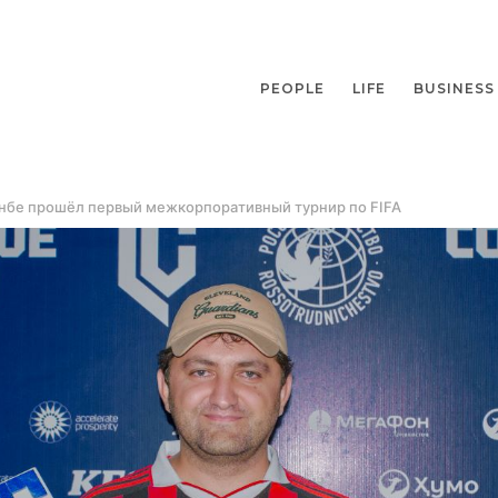
PEOPLE
LIFE
BUSINESS
нбе прошёл первый межкорпоративный турнир по FIFA