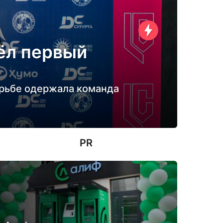
ёл первый
орьбе одержала команда
PR