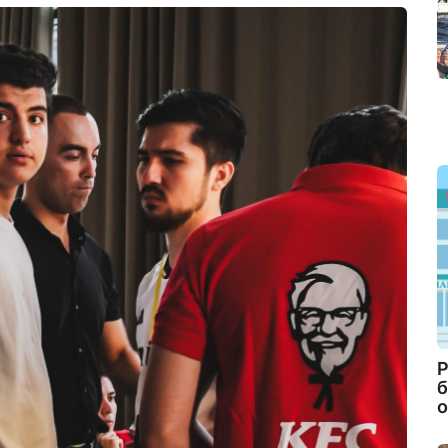
Р
б
о