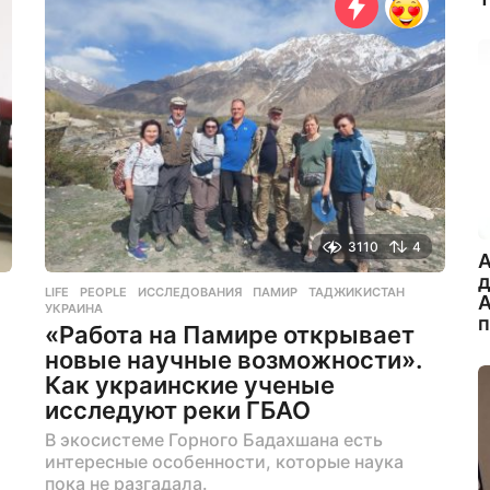
ц
е
в
н
а
з
а
д
3110
4
A
LIFE
,
PEOPLE
ИССЛЕДОВАНИЯ
,
ПАМИР
,
ТАДЖИКИСТАН
,
А
УКРАИНА
«Работа на Памире открывает
новые научные возможности».
Как украинские ученые
исследуют реки ГБАО
В экосистеме Горного Бадахшана есть
интересные особенности, которые наука
пока не разгадала.