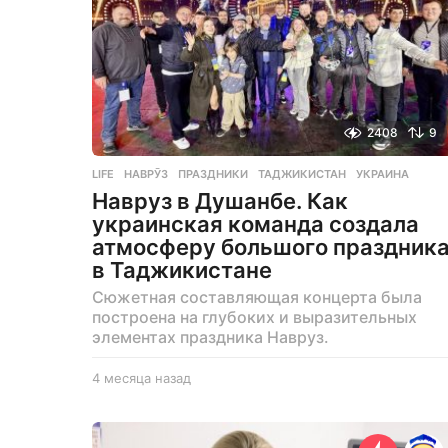
2408
9
LIFE
НАВРӮЗ
,
ПРАЗДНИКИ
,
ТАДЖИКИСТАН
,
УКРАИНА
Навруз в Душанбе. Как
украинская команда создала
атмосферу большого праздник
в Таджикистане
Сюжетная составляющая концерта была
построена на глубоких и выразительных
элементах праздника Навруз.
4 месяца назад
4
м
е
с