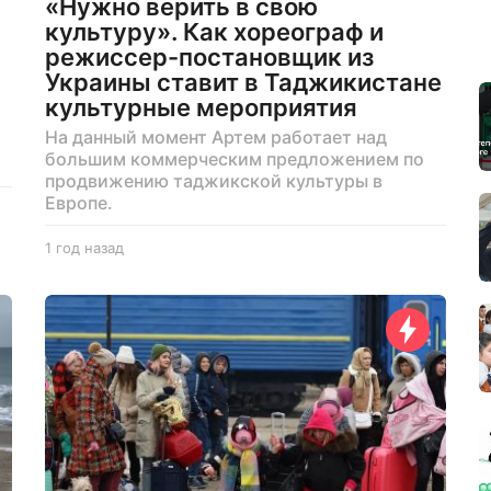
«Нужно верить в свою
культуру». Как хореограф и
режиссер-постановщик из
Украины ставит в Таджикистане
культурные мероприятия
На данный момент Артем работает над
большим коммерческим предложением по
продвижению таджикской культуры в
Европе.
1 год назад
1
г
о
д
н
а
з
а
д