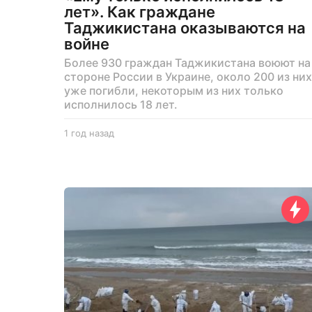
лет». Как граждане
Таджикистана оказываются на
войне
Более 930 граждан Таджикистана воюют на
стороне России в Украине, около 200 из них
уже погибли, некоторым из них только
исполнилось 18 лет.
1 год назад
1
г
о
д
н
а
з
а
д