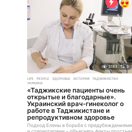
я
ц
а
н
а
з
а
д
3183
3
LIFE
,
PEOPLE
ЗДОРОВЬЕ
,
ИСТОРИЯ
,
ТАДЖИКИСТАН
,
УКРАИНА
«Таджикские пациенты очень
открытые и благодарные».
Украинский врач-гинеколог о
работе в Таджикистане и
репродуктивном здоровье
Подход Елены в борьбе с предубеждениями
и стереотипами – объяснять факты простым