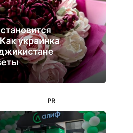
 становится
 Как украинка
аджикистане
веты
PR