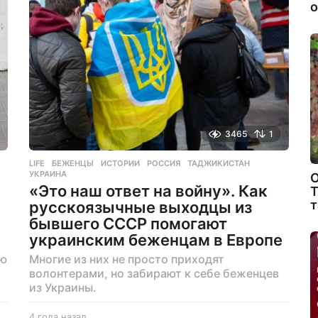
з
о
а
д
3465
1
LIFE
БЕЖЕНЦЫ
,
ИСТОРИИ
,
РОССИЯ
,
ТАДЖИКИСТАН
,
УКРАИНА
О
«Это наш ответ на войну». Как
Т
т
русскоязычные выходцы из
бывшего СССР помогают
украинским беженцам в Европе
ию
Многие из них не просто приходят
волонтерами, но забирают к себе беженцев
из Украины.
4 года назад
4