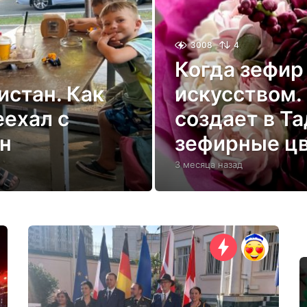
3008
4
Когда зефир
истан. Как
искусством.
еехал с
создает в Т
н
зефирные ц
3 месяца назад
3
м
е
с
я
ц
а
н
а
з
а