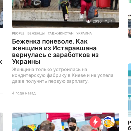
2636
1
PEOPLE
БЕЖЕНЦЫ
,
ТАДЖИКИСТАН
,
УКРАИНА
Беженка поневоле. Как
женщина из Истаравшана
вернулась с заработков из
х
Украины
Женщина только устроилась на
кондитерскую фабрику в Киеве и не успела
даже получить первую зарплату.
4 года назад
4
г
о
д
а
н
Р
а
б