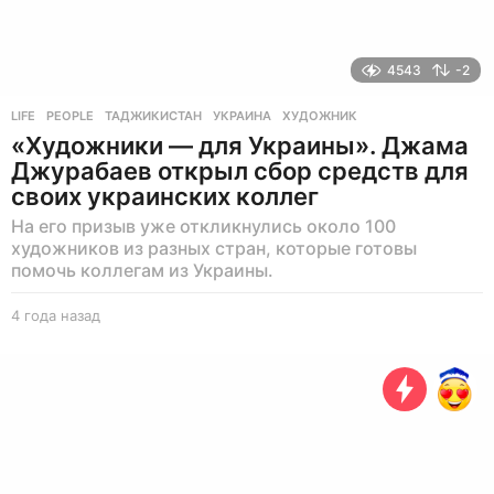
4543
-2
LIFE
,
PEOPLE
ТАДЖИКИСТАН
,
УКРАИНА
,
ХУДОЖНИК
«Художники — для Украины». Джама
Джурабаев открыл сбор средств для
своих украинских коллег
На его призыв уже откликнулись около 100
художников из разных стран, которые готовы
помочь коллегам из Украины.
4 года назад
4
г
о
д
а
н
а
з
а