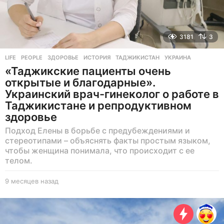
3181
3
LIFE
,
PEOPLE
ЗДОРОВЬЕ
,
ИСТОРИЯ
,
ТАДЖИКИСТАН
,
УКРАИНА
«Таджикские пациенты очень
открытые и благодарные».
Украинский врач-гинеколог о работе в
Таджикистане и репродуктивном
здоровье
Подход Елены в борьбе с предубеждениями и
стереотипами – объяснять факты простым языком,
чтобы женщина понимала, что происходит с ее
телом.
9 месяцев назад
9
м
е
с
я