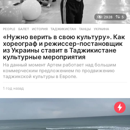
2928
5
PEOPLE
БАЛЕТ
,
ИСТОРИЯ
,
ТАДЖИКИСТАН
,
ТАНЦЫ
,
УКРАИНА
«Нужно верить в свою культуру». Как
хореограф и режиссер-постановщик
из Украины ставит в Таджикистане
культурные мероприятия
На данный момент Артем работает над большим
коммерческим предложением по продвижению
таджикской культуры в Европе.
1 год назад
1
г
о
д
н
а
з
а