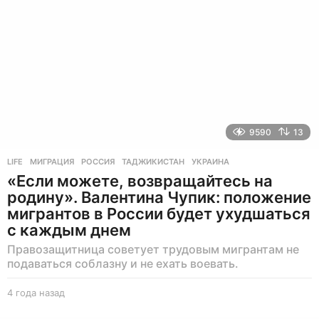
д
9590
13
LIFE
МИГРАЦИЯ
,
РОССИЯ
,
ТАДЖИКИСТАН
,
УКРАИНА
«Если можете, возвращайтесь на
родину». Валентина Чупик: положение
мигрантов в России будет ухудшаться
с каждым днем
Правозащитница советует трудовым мигрантам не
подаваться соблазну и не ехать воевать.
4 года назад
4
г