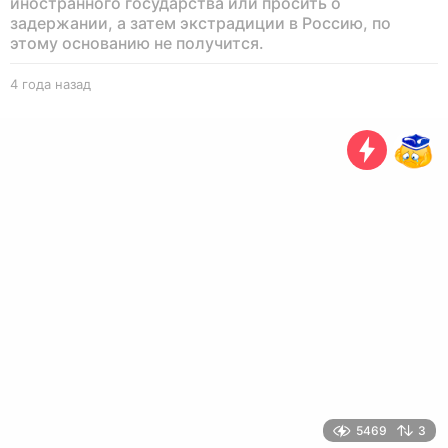
иностранного государства или просить о
задержании, а затем экстрадиции в Россию, по
этому основанию не получится.
4 года назад
4
г
о
д
а
н
а
з
а
д
5469
3