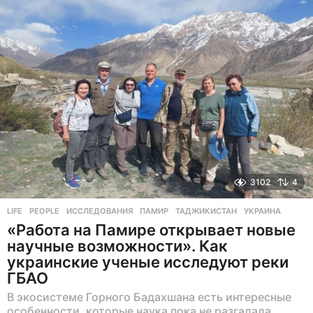
ц
е
в
н
а
з
а
д
3102
4
LIFE
,
PEOPLE
ИССЛЕДОВАНИЯ
,
ПАМИР
,
ТАДЖИКИСТАН
,
УКРАИНА
«Работа на Памире открывает новые
научные возможности». Как
украинские ученые исследуют реки
ГБАО
В экосистеме Горного Бадахшана есть интересные
особенности, которые наука пока не разгадала.