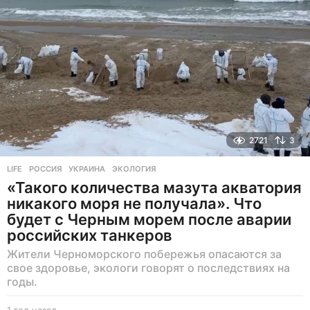
д
2721
3
LIFE
РОССИЯ
,
УКРАИНА
,
ЭКОЛОГИЯ
«Такого количества мазута акватория
никакого моря не получала». Что
будет с Черным морем после аварии
российских танкеров
Жители Черноморского побережья опасаются за
свое здоровье, экологи говорят о последствиях на
годы.