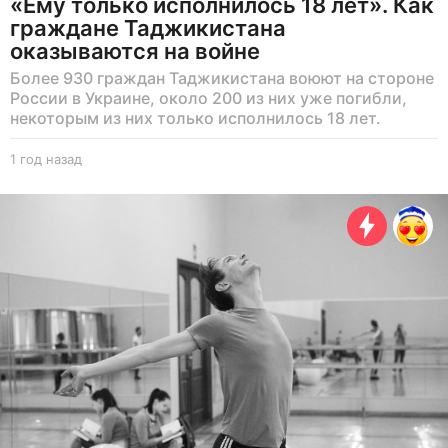
«Ему только исполнилось 18 лет». Как
граждане Таджикистана
оказываются на войне
Более 930 граждан Таджикистана воюют на стороне
России в Украине, около 200 из них уже погибли,
некоторым из них только исполнилось 18 лет.
1 год назад
1
г
о
д
н
а
з
а
д