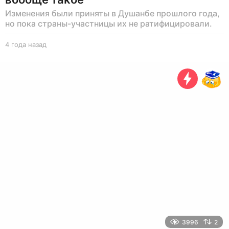
Изменения были приняты в Душанбе прошлого года,
но пока страны-участницы их не ратифицировали.
4 года назад
4
г
о
д
а
н
а
з
а
д
3996
2