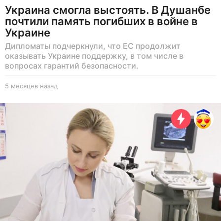
Украина смогла выстоять. В Душанбе
почтили память погибших в войне в
Украине
Дипломаты подчеркнули, что ЕС продолжит
оказывать Украине поддержку, в том числе в
вопросах гарантий безопасности.
5 месяцев назад
5
м
е
с
я
ц
е
в
н
а
з
а
д