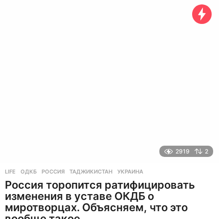
о
д
а
н
а
з
а
д
2919
2
LIFE
ОДКБ
,
РОССИЯ
,
ТАДЖИКИСТАН
,
УКРАИНА
Россия торопится ратифицировать
изменения в уставе ОКДБ о
миротворцах. Объясняем, что это
вообще такое