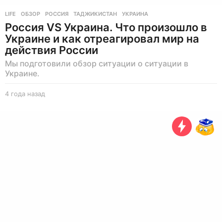
LIFE
ОБЗОР
,
РОССИЯ
,
ТАДЖИКИСТАН
,
УКРАИНА
Россия VS Украина. Что произошло в
Украине и как отреагировал мир на
действия России
Мы подготовили обзор ситуации о ситуации в
Украине.
4 года назад
4
г
о
д
а
н
а
з
а
д