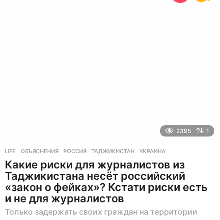
н
а
з
а
д
2395
1
LIFE
ОБЪЯСНЕНИЯ
,
РОССИЯ
,
ТАДЖИКИСТАН
,
УКРАИНА
Какие риски для журналистов из
Таджикистана несёт российский
«закон о фейках»? Кстати риски есть
и не для журналистов
Только задержать своих граждан на территории