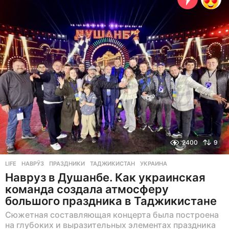
н
а
з
а
д
2400
9
LIFE
НАВРӮЗ
,
ПРАЗДНИКИ
,
ТАДЖИКИСТАН
,
УКРАИНА
Навруз в Душанбе. Как украинская
команда создала атмосферу
большого праздника в Таджикистане
Сюжетная составляющая концерта была построена
на глубоких и выразительных элементах праздника