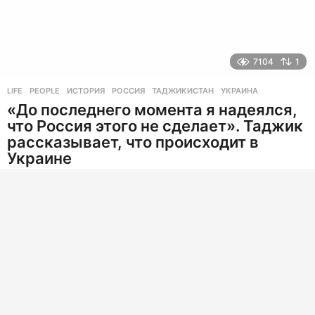
7104
1
LIFE
,
PEOPLE
ИСТОРИЯ
,
РОССИЯ
,
ТАДЖИКИСТАН
,
УКРАИНА
«До последнего момента я надеялся,
что Россия этого не сделает». Таджик
рассказывает, что происходит в
Украине
Хайдаршо Зайдов последние 20 лет проживает в
Украине, он готов встать на защиту своей страны.
4 года назад
4
г
о
д
а
PR
н
а
з