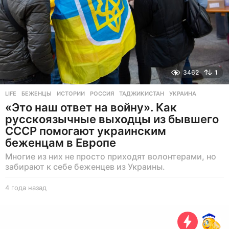
3462
1
LIFE
БЕЖЕНЦЫ
,
ИСТОРИИ
,
РОССИЯ
,
ТАДЖИКИСТАН
,
УКРАИНА
«Это наш ответ на войну». Как
русскоязычные выходцы из бывшего
СССР помогают украинским
беженцам в Европе
Многие из них не просто приходят волонтерами, но
забирают к себе беженцев из Украины.
4 года назад
4
г
о
д
а