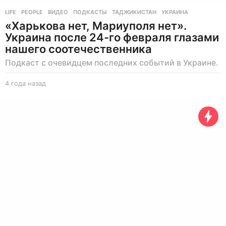
LIFE
,
PEOPLE
ВИДЕО
,
ПОДКАСТЫ
,
ТАДЖИКИСТАН
,
УКРАИНА
«Харькова нет, Мариуполя нет».
Украина после 24-го февраля глазами
нашего соотечественника
Подкаст с очевидцем последних событий в Украине.
4 года назад
4
г
о
д
а
н
а
з
а
д