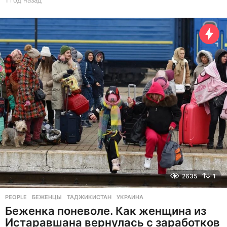
1 год назад
1
г
о
д
н
а
з
а
д
2635
1
PEOPLE
БЕЖЕНЦЫ
,
ТАДЖИКИСТАН
,
УКРАИНА
Беженка поневоле. Как женщина из
Истаравшана вернулась с заработков