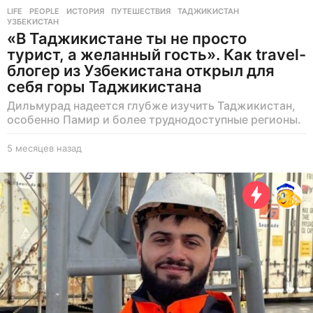
LIFE
,
PEOPLE
ИСТОРИЯ
,
ПУТЕШЕСТВИЯ
,
ТАДЖИКИСТАН
,
УЗБЕКИСТАН
«В Таджикистане ты не просто
турист, а желанный гость». Как travel-
блогер из Узбекистана открыл для
себя горы Таджикистана
Дильмурад надеется глубже изучить Таджикистан,
особенно Памир и более труднодоступные регионы.
5 месяцев назад
5
м
е
с
я
ц
е
в
н
а
з
а
д