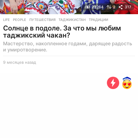
23264
2
317
LIFE
,
PEOPLE
ПУТЕШЕСТВИЯ
,
ТАДЖИКИСТАН
,
ТРАДИЦИИ
Солнце в подоле. За что мы любим
таджикский чакан?
Мастерство, накопленное годами, дарящее радость
и умиротворение.
9 месяцев назад
9
м
е
с
я
ц
е
в
н
а
з
а
д