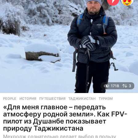
н
а
з
а
д
1718
3
PEOPLE
ИСТОРИЯ
,
ПУТЕШЕСТВИЯ
,
ТАДЖИКИСТАН
,
ТУРИЗМ
«Для меня главное – передать
атмосферу родной земли». Как FPV-
пилот из Душанбе показывает
природу Таджикистана
Мехродж сознательно делает выбор в пользу