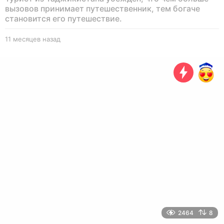
вызовов принимает путешественник, тем богаче
становится его путешествие.
11 месяцев назад
1
1
м
е
с
я
ц
е
в
н
а
з
а
д
2464
8