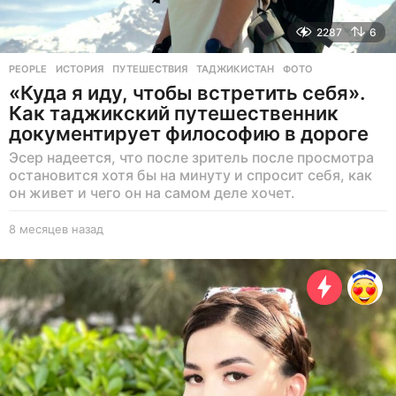
2287
6
PEOPLE
ИСТОРИЯ
,
ПУТЕШЕСТВИЯ
,
ТАДЖИКИСТАН
,
ФОТО
«Куда я иду, чтобы встретить себя».
Как таджикский путешественник
документирует философию в дороге
Эсер надеется, что после зритель после просмотра
остановится хотя бы на минуту и спросит себя, как
он живет и чего он на самом деле хочет.
8 месяцев назад
8
м
е
с
я
ц
е
в
н
а