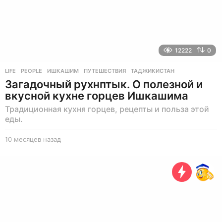
12222
0
LIFE
,
PEOPLE
ИШКАШИМ
,
ПУТЕШЕСТВИЯ
,
ТАДЖИКИСТАН
Загадочный рухнптык. О полезной и
вкусной кухне горцев Ишкашима
Традиционная кухня горцев, рецепты и польза этой
еды.
10 месяцев назад
1
0
м
е
с
я
ц
е
в