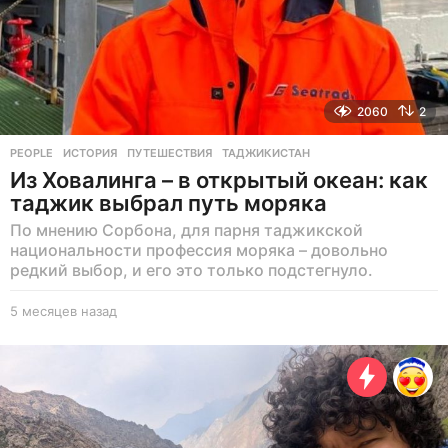
2060
2
PEOPLE
ИСТОРИЯ
,
ПУТЕШЕСТВИЯ
,
ТАДЖИКИСТАН
Из Ховалинга – в открытый океан: как
таджик выбрал путь моряка
По мнению Сорбона, для парня таджикской
национальности профессия моряка – довольно
редкий выбор, и его это только подстегнуло.
5 месяцев назад
5
м
е
с
я
ц
е
в