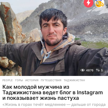
с
я
ц
е
в
н
а
з
а
д
4876
5
PEOPLE
ГОРЫ
,
ИСТОРИЯ
,
ПУТЕШЕСТВИЯ
,
ТАДЖИКИСТАН
Как молодой мужчина из
Таджикистана ведет блог в Instagram
и показывает жизнь пастуха
«Жизнь в горах течёт медленнее — дальше от города