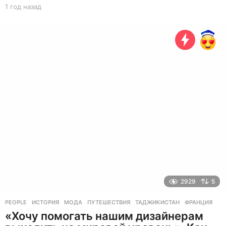
1 год назад
1
г
о
д
н
а
з
а
д
2929
5
PEOPLE
ИСТОРИЯ
,
МОДА
,
ПУТЕШЕСТВИЯ
,
ТАДЖИКИСТАН
,
ФРАНЦИЯ
«Хочу помогать нашим дизайнерам