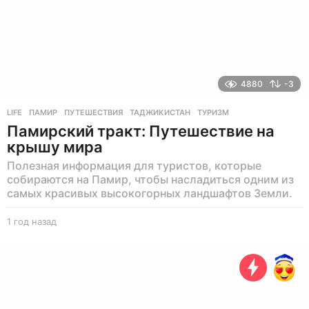
а
д
4880
-3
LIFE
ПАМИР
,
ПУТЕШЕСТВИЯ
,
ТАДЖИКИСТАН
,
ТУРИЗМ
Памирский тракт: Путешествие на
крышу мира
Полезная информация для туристов, которые
собираются на Памир, чтобы насладиться одним из
самых красивых высокогорных ландшафтов Земли.
1 год назад
1
г
о
д
н
а
з