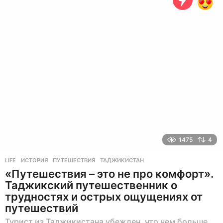
с
я
ц
е
в
н
а
з
а
д
1475
4
LIFE
ИСТОРИЯ
,
ПУТЕШЕСТВИЯ
,
ТАДЖИКИСТАН
«Путешествия – это не про комфорт».
Таджикский путешественник о
трудностях и острых ощущениях от
путешествий
Турист из Таджикистана убежден, что чем больше