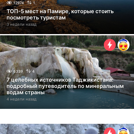
12974
1
ТОП-5 мест на Памире, которые стоить
посмотреть туристам
3 недели назад
3
н
е
д
е
л
и
н
а
6339
4
з
7 целебных источников Таджикистана:
а
подробный путеводитель по минеральным
д
водам страны
4 недели назад
4
н
е
д
е
л
и