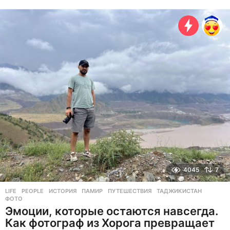
м
е
с
я
ц
е
в
н
а
з
а
д
4045
7
LIFE
,
PEOPLE
ИСТОРИЯ
,
ПАМИР
,
ПУТЕШЕСТВИЯ
,
ТАДЖИКИСТАН
,
ФОТО
Эмоции, которые остаются навсегда.
Как фотограф из Хорога превращает