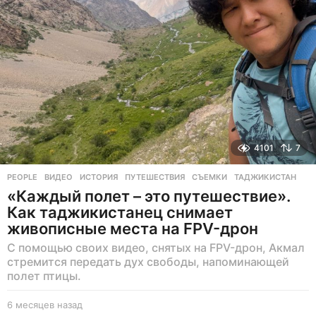
н
а
з
а
д
4101
7
PEOPLE
ВИДЕО
,
ИСТОРИЯ
,
ПУТЕШЕСТВИЯ
,
СЪЕМКИ
,
ТАДЖИКИСТАН
«Каждый полет – это путешествие».
Как таджикистанец снимает
живописные места на FPV-дрон
С помощью своих видео, снятых на FPV-дрон, Акмал
стремится передать дух свободы, напоминающей
полет птицы.
6 месяцев назад
6