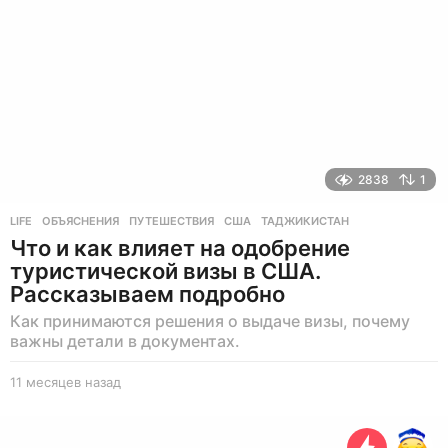
н
а
з
а
д
2838
1
LIFE
ОБЪЯСНЕНИЯ
,
ПУТЕШЕСТВИЯ
,
США
,
ТАДЖИКИСТАН
Что и как влияет на одобрение
туристической визы в США.
Рассказываем подробно
Как принимаются решения о выдаче визы, почему
важны детали в документах.
11 месяцев назад
1
1
м
е