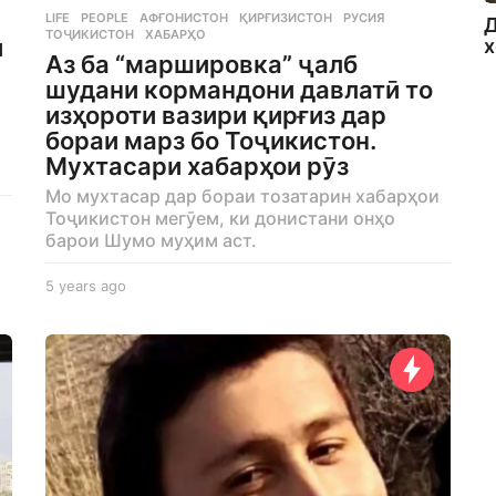
LIFE
,
PEOPLE
АФҒОНИСТОН
,
ҚИРҒИЗИСТОН
,
РУСИЯ
,
Д
ТОҶИКИСТОН
,
ХАБАРҲО
и
х
Аз ба “маршировка” ҷалб
шудани кормандони давлатӣ то
изҳороти вазири қирғиз дар
бораи марз бо Тоҷикистон.
Мухтасари хабарҳои рӯз
Мо мухтасар дар бораи тозатарин хабарҳои
Тоҷикистон мегӯем, ки донистани онҳо
барои Шумо муҳим аст.
5 years ago
5
y
e
a
r
s
a
g
o