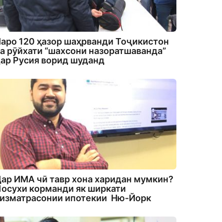
аро 120 ҳазор шаҳрванди Тоҷикистон
а рӯйхати “шахсони назоратшаванда”
ар Русия ворид шуданд
ар ИМА чӣ тавр хона харидан мумкин?
осухи корманди як ширкати
изматрасонии ипотекии Ню-Йорк