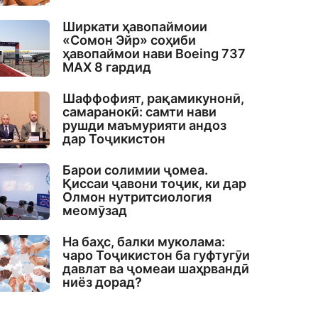
Ширкати ҳавопаймоии
«Сомон Эйр» соҳиби
ҳавопаймои нави Boeing 737
MAX 8 гардид
Шаффофият, рақамикунонӣ,
самаранокӣ: самти нави
рушди маъмурияти андоз
дар Тоҷикистон
Барои солимии ҷомеа.
Қиссаи ҷавони тоҷик, ки дар
Олмон нутритсиология
меомӯзад
На баҳс, балки муколама:
чаро Тоҷикистон ба гуфтугӯи
давлат ва ҷомеаи шаҳрвандӣ
ниёз дорад?