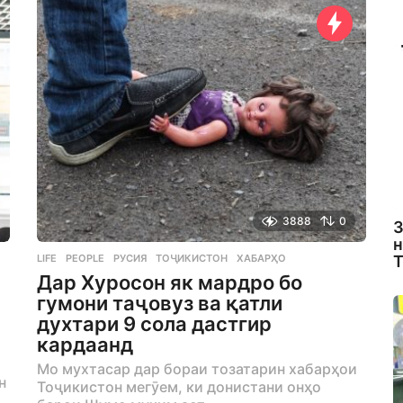
a
g
o
3888
0
З
н
LIFE
,
PEOPLE
РУСИЯ
,
ТОҶИКИСТОН
,
ХАБАРҲО
Т
Дар Хуросон як мардро бо
гумони таҷовуз ва қатли
духтари 9 сола дастгир
кардаанд
Мо мухтасар дар бораи тозатарин хабарҳои
н
Тоҷикистон мегӯем, ки донистани онҳо