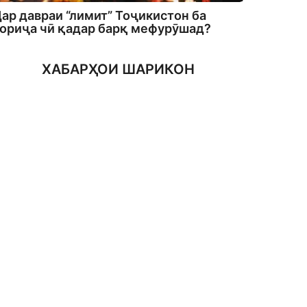
ар давраи “лимит” Тоҷикистон ба
ориҷа чӣ қадар барқ мефурӯшад?
ХАБАРҲОИ ШАРИКОН