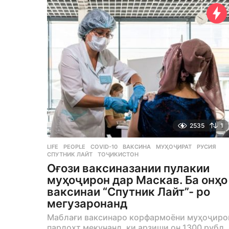
a
r
s
a
g
o
2535
1
LIFE
,
PEOPLE
COVID-10
,
ВАКСИНА
,
МУҲОҶИРАТ
,
РУСИЯ
,
СПУТНИК ЛАЙТ
,
ТОҶИКИСТОН
Оғози ваксиназании пулакии
муҳоҷирон дар Маскав. Ба онҳо
ваксинаи “Спутник Лайт”- ро
мегузаронанд
Маблағи ваксинаро корфармоёни муҳоҷиро
пардохт мекунанд, ки арзиши он 1300 рубл