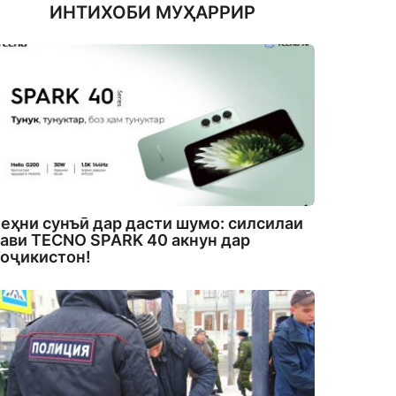
ИНТИХОБИ МУҲАРРИР
еҳни сунъӣ дар дасти шумо: силсилаи
ави TECNO SPARK 40 акнун дар
оҷикистон!