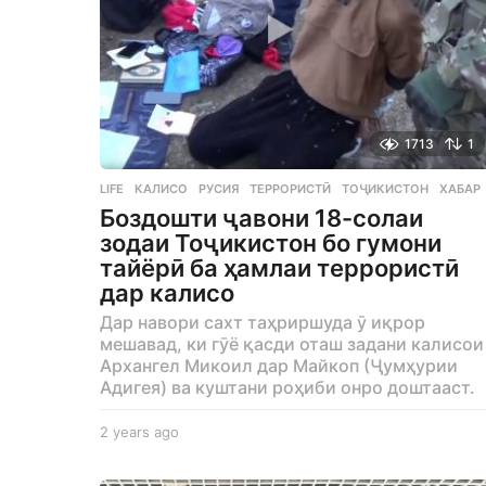
1713
1
LIFE
КАЛИСО
,
РУСИЯ
,
ТЕРРОРИСТӢ
,
ТОҶИКИСТОН
,
ХАБАР
Боздошти ҷавони 18-солаи
зодаи Тоҷикистон бо гумони
тайёрӣ ба ҳамлаи террористӣ
дар калисо
Дар навори сахт таҳриршуда ӯ иқрор
мешавад, ки гӯё қасди оташ задани калисои
Архангел Микоил дар Майкоп (Ҷумҳурии
Адигея) ва куштани роҳиби онро доштааст.
2 years ago
2
y
e