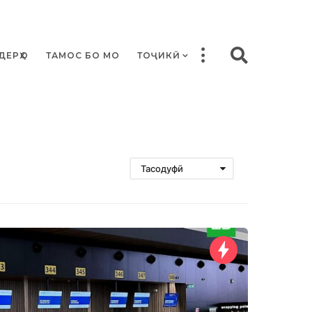
ДЕРҲО
ТАМОС БО МО
ТОҶИКӢ
Тасодуфӣ