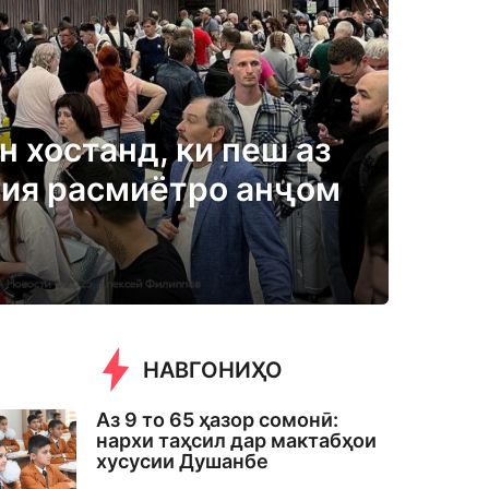
 хостанд, ки пеш аз
сия расмиётро анҷом
НАВГОНИҲО
Аз 9 то 65 ҳазор сомонӣ:
нархи таҳсил дар мактабҳои
хусусии Душанбе