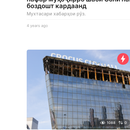
боздошт кардаанд
Мухтасари хабарҳои рӯз.
4 years ago
4
y
e
a
r
s
a
g
o
1088
0