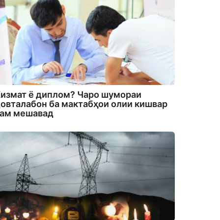
измат ё диплом? Чаро шумораи
овталабон ба мактабҳои олии кишвар
кам мешавад