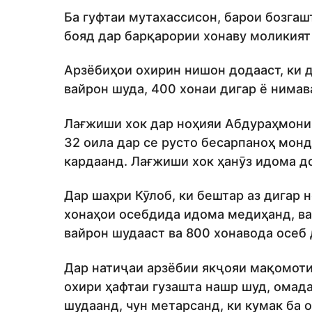
Ба гуфтаи мутахассисон, барои бозга
бояд дар барқарории хонаву моликият
Арзёбиҳои охирин нишон додааст, ки д
вайрон шуда, 400 хонаи дигар ё нимав
Лағжиши хок дар ноҳияи Абдураҳмони 
32 оила дар се русто бесарпаноҳ мон
кардаанд. Лағжиши хок ҳанӯз идома до
Дар шаҳри Кӯлоб, ки бештар аз дигар 
хонаҳои осебдида идома медиҳанд, вал
вайрон шудааст ва 800 хонавода осеб 
Дар натиҷаи арзёбии якҷояи мақомоти
охири ҳафтаи гузашта нашр шуд, омад
шудаанд, чун метарсанд, ки кумак ба 