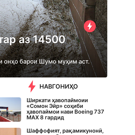
тар аз 14500
и онҳо барои Шумо муҳим аст.
НАВГОНИҲО
Ширкати ҳавопаймоии
«Сомон Эйр» соҳиби
ҳавопаймои нави Boeing 737
MAX 8 гардид
Шаффофият, рақамикунонӣ,