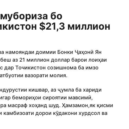
 мубориза бо
икистон $21,3 миллион
ва намояндаи доимии Бонки Ҷаҳонӣ Ян
 беш аз 21 миллион доллар барои лоиҳаи
с дар Точикистон созишнома ба имзо
атбуотии вазорати молия.
ндурустии кишвар, аз ҷумла ба хариди
дигар бемориҳои сироятии мавсимӣ,
йра масраф хоҳанд шуд. Ҳамзамон,як қисми
и камбизоати дорои кӯдакони хурдсол ва