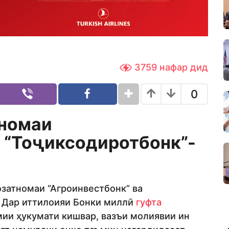
3759
нафар дид
0
номаи
а
“
Тоҷиксодиротбонк
”-
затномаи “Агроинвестбонк” ва
. Дар иттилоияи Бонки миллӣ
гуфта
мии ҳукумати кишвар, вазъи молиявии ин