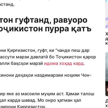
астанд.
он гуфтанд, равуоро
Тоҷикистон пурра қатъ
Х
д
ни Қирғизистон, гуфт, ки “чанде пеш дар
вассути марзи давлатӣ бо Тоҷикистон қарор
 ҳалли баҳсҳои марзӣ
идома хоҳад кард
.
окинони деҳаҳои наздимарзии ноҳияи Чон-
ир яке аз масоили муҳим аст. Ҳамаи талош
ҳал карда шавад. Мо онро ҳатман ҳал
Д
х
азирони Қирғизистон.