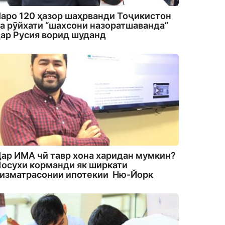
аро 120 ҳазор шаҳрванди Тоҷикистон
а рӯйхати “шахсони назоратшаванда”
ар Русия ворид шуданд
ар ИМА чӣ тавр хона харидан мумкин?
осухи корманди як ширкати
изматрасонии ипотекии Ню-Йорк