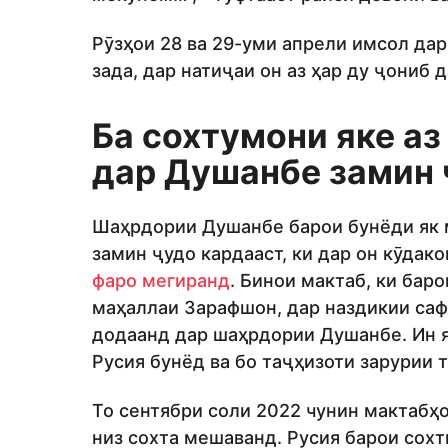
Рӯзҳои 28 ва 29-уми апрели имсол да
зада, дар натиҷаи он аз ҳар ду ҷониб 
Ба сохтумони яке аз
дар Душанбе замин 
Шаҳрдории Душанбе барои бунёди як м
замин ҷудо кардааст, ки дар он кӯдак
фаро мегиранд
. Бинои мактаб, ки бар
маҳаллаи Зарафшон, дар наздикии саф
додаанд дар шаҳрдории Душанбе. Ин як
Русия бунёд ва бо таҷҳизоти зарурии 
То сентябри соли 2022 чунин мактабҳо
низ сохта мешаванд. Русия барои сох