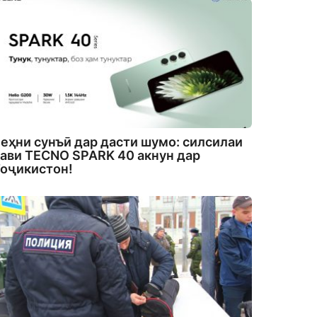
еҳни сунъӣ дар дасти шумо: силсилаи
ави TECNO SPARK 40 акнун дар
оҷикистон!