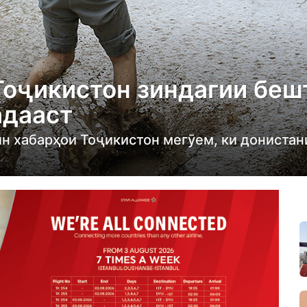
Тоҷикистон зиндагии беш
адааст
ин хабарҳои Тоҷикистон мегӯем, ки донистан