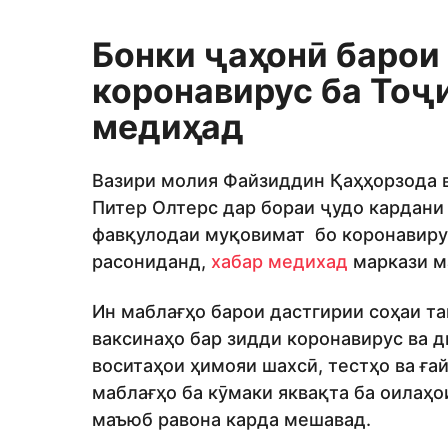
Бонки ҷаҳонӣ барои
коронавирус ба Тоҷ
медиҳад
Вазири молия Файзиддин Қаҳҳорзода 
Питер Олтерс дар бораи ҷудо кардани
фавқулодаи муқовимат бо коронавиру
расониданд,
хабар медихад
маркази м
Ин маблағҳо барои дастгирии соҳаи та
ваксинаҳо бар зидди коронавирус ва 
воситаҳои ҳимояи шахсӣ, тестҳо ва ға
маблағҳо ба кӯмаки яквақта ба оилаҳо
маъюб равона карда мешавад.