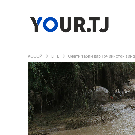
АСОСӢ
LIFE
Офати табиӣ дар Тоҷикистон зинд