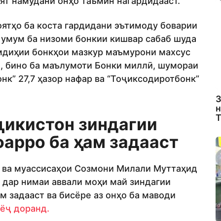
ят намудани онҳо таъмин нагардидааст.
оятҳо ба коста гардидани эътимоду боварии
р умум ба низоми бонкии кишвар сабаб шуда
амдиҳии бонкҳои мазкур маъмурони махсус
, бино ба маълумоти Бонки миллӣ, шумораи
к” 27,7 ҳазор нафар ва “Тоҷиксодиротбонк”
З
н
Т
ҷикистон зиндагии
фарро ба ҳам задааст
 ва муассисаҳои Созмони Милали Муттаҳид
 дар нимаи аввали моҳи май зиндагии
м задааст ва бисёре аз онҳо ба маводи
ёҷ доранд.