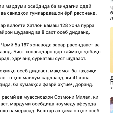
шти мардуми осебдида ба зиндагии оддӣ
Ч
б
 ва санадҳои гумкардаашон ёрӣ расонанд.
д
ар вилояти Хатлон камаш 128 хона пурра
айрон шудаанд ва ё сахт осеб дидаанд.
Ҷомӣ ба 167 хонавода зарар расондааст ва
даанд. Бист хонаводаро дар хаймаҳо ҷобаҷо
рад, ҳарчанд суръаташ суст шудааст.
ноҳияҳо осеб дидааст, мақомот ба таҳқиқи
е то ҳол маълум кардаанд, ки 41 хона
Д
П
дида, ба кумакҳои фаврӣ эҳтиёҷ доранд.
х
 расмӣ ва муассисаҳои Созмони Милал, ки
ааст, мардуми осебдида ноумеду афсурда
онҳо намерасад. Бештар аз ҳама онҳое осеб