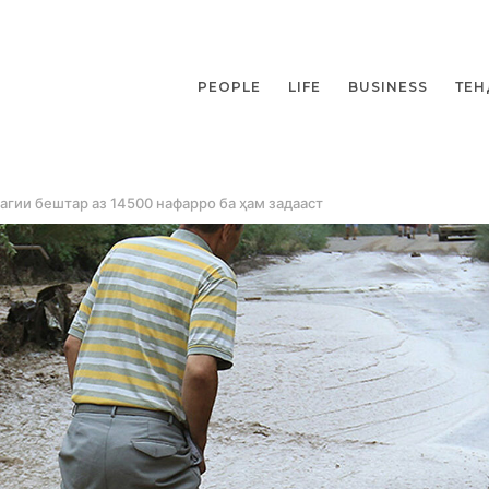
PEOPLE
LIFE
BUSINESS
ТЕН
агии бештар аз 14500 нафарро ба ҳам задааст