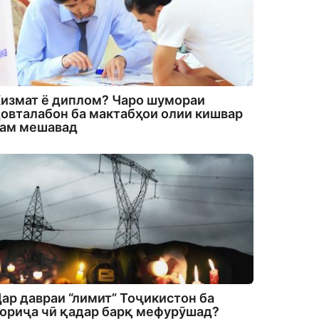
измат ё диплом? Чаро шумораи
овталабон ба мактабҳои олии кишвар
кам мешавад
ар давраи “лимит” Тоҷикистон ба
ориҷа чӣ қадар барқ мефурӯшад?