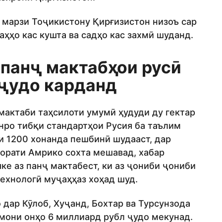
р марзи Тоҷикистону Қирғизистон низоъ сар
даҳҳо кас кушта ва садҳо кас захмӣ шуданд.
 панҷ мактабҳои русӣ
ҷудо карданд
актаби таҳсилоти умумӣ ҳудуди ду гектар
онро тибқи стандартҳои Русия ба таълим
ои 1200 хонанда пешбинӣ шудааст, дар
орати Амрико сохта мешавад, хабар
е аз панҷ мактабест, ки аз ҷониби ҷониби
технологӣ муҷаҳҳаз хоҳад шуд.
 дар Кӯлоб, Хуҷанд, Бохтар ва Турсунзода
тмони онҳо 6 миллиард рубл ҷудо мекунад.