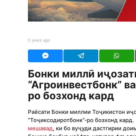
s
a
g
o
b
5 years ago
5
y
y
Y
e
O
a
U
r
R
s
Бонки милл
ӣ
иҷозат
a
g
“
Агроинвестбонк
”
в
o
ро бозхонд кард
Раёсати Бонки миллии Тоҷикистон иҷо
“Тоҷиксодиротбонк”-ро бозхонд кард
мешавад
, ки бо вуҷуди дастгирии дои