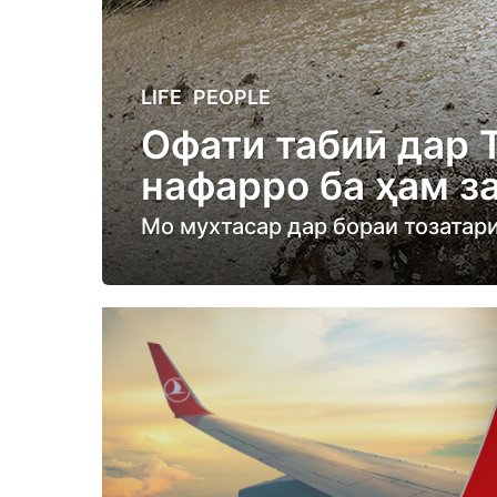
5
LIFE
,
PEOPLE
y
Офати табиӣ дар 
e
нафарро ба ҳам з
a
r
Мо мухтасар дар бораи тозатар
s
a
g
o
5
y
e
a
r