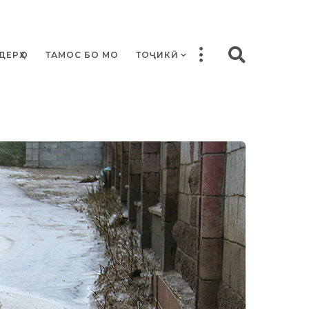
ДЕРҲО
ТАМОС БО МО
ТОҶИКӢ