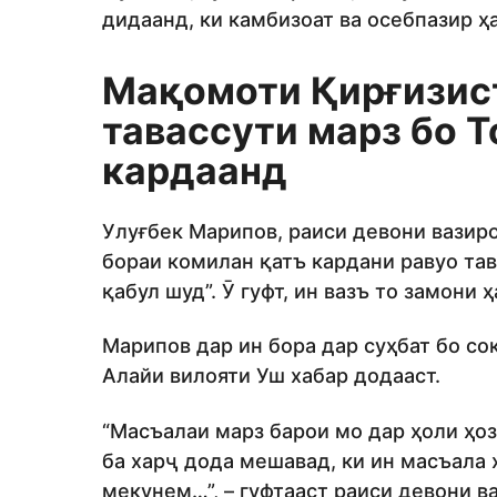
дидаанд, ки камбизоат ва осебпазир ҳ
Мақомоти Қирғизист
тавассути марз бо 
кардаанд
Улуғбек Марипов, раиси девони вазиро
бораи комилан қатъ кардани равуо та
қабул шуд”. Ӯ гуфт, ин вазъ то замони
Марипов дар ин бора дар суҳбат бо с
Алайи вилояти Уш хабар додааст.
“Масъалаи марз барои мо дар ҳоли ҳоз
ба харҷ дода мешавад, ки ин масъала 
мекунем…”, – гуфтааст раиси девони в