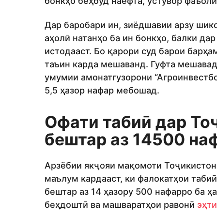
бонкҳо беҳбуд наёфта, устувор фаъоли
Дар баробари ин, зиёдшавии арзу шик
аҳолӣ натанҳо ба ин бонкҳо, балки да
истодааст. Бо қарори суд барои барҳ
таъин карда мешаванд. Гуфта мешавад
умумии амонатгузорони “Агроинвестбон
5,5 ҳазор нафар мебошад.
Офати табиӣ дар То
бештар аз 14500 на
Арзёбии якҷояи мақомоти Тоҷикистон
маълум кардааст, ки фалокатҳои табиӣ
бештар аз 14 ҳазору 500 нафарро ба ҳа
беҳдоштӣ ва машваратҳои равонӣ
эҳти