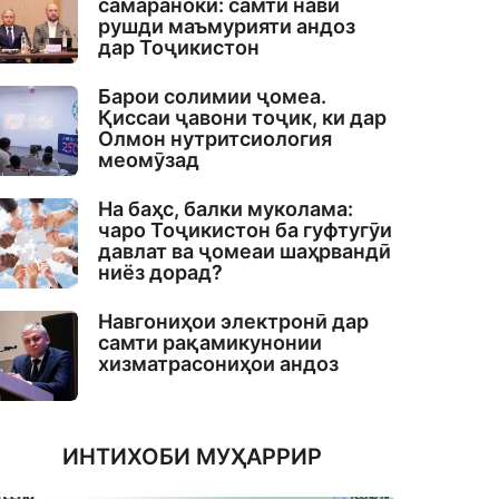
самаранокӣ: самти нави
рушди маъмурияти андоз
дар Тоҷикистон
Барои солимии ҷомеа.
Қиссаи ҷавони тоҷик, ки дар
Олмон нутритсиология
меомӯзад
На баҳс, балки муколама:
чаро Тоҷикистон ба гуфтугӯи
давлат ва ҷомеаи шаҳрвандӣ
ниёз дорад?
Навгониҳои электронӣ дар
самти рақамикунонии
хизматрасониҳои андоз
ИНТИХОБИ МУҲАРРИР