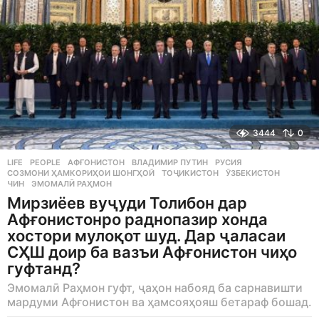
3444
0
LIFE
,
PEOPLE
АФҒОНИСТОН
,
ВЛАДИМИР ПУТИН
,
РУСИЯ
,
СОЗМОНИ ҲАМКОРИҲОИ ШОНГҲОЙ
,
ТОҶИКИСТОН
,
ӮЗБЕКИСТОН
,
ЧИН
,
ЭМОМАЛӢ РАҲМОН
Мирзиёев вуҷуди Толибон дар
Афғонистонро раднопазир хонда
хостори мулоқот шуд. Дар ҷаласаи
СҲШ доир ба вазъи Афғонистон чиҳо
гуфтанд?
Эмомалӣ Раҳмон гуфт, ҷаҳон набояд ба сарнавишти
мардуми Афғонистон ва ҳамсояҳояш бетараф бошад.