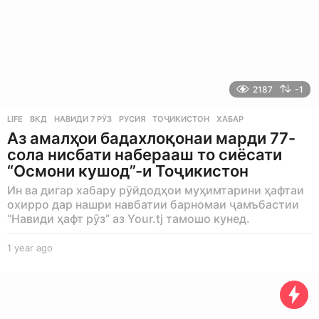
2187
-1
LIFE
ВКД
,
НАВИДИ 7 РӮЗ
,
РУСИЯ
,
ТОҶИКИСТОН
,
ХАБАР
Аз амалҳои бадахлоқонаи марди 77-
сола нисбати наберааш то сиёсати
“Осмони кушод”-и Тоҷикистон
Ин ва дигар хабару рӯйдодҳои муҳимтарини ҳафтаи
охирро дар нашри навбатии барномаи ҷамъбастии
“Навиди ҳафт рӯз” аз Your.tj тамошо кунед.
1 year ago
1
y
e
a
r
a