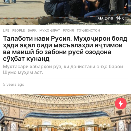
2416
0
LIFE
,
PEOPLE
БАРҚ
,
МУҲОҶИРАТ
,
РУСИЯ
,
ТОҶИКИСТОН
Талаботи нави Русия. Муҳоҷирон бояд
ҳади ақал оиди масъалаҳои иҷтимоӣ
ва маишӣ бо забони русӣ озодона
сӯҳбат кунанд
Мухтасари хабарҳои рӯз, ки донистани онҳо барои
Шумо муҳим аст.
5 years ago
5
y
e
a
r
s
a
g
o