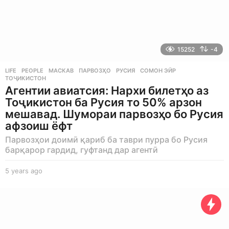
15252
-4
LIFE
,
PEOPLE
МАСКАВ
,
ПАРВОЗҲО
,
РУСИЯ
,
СОМОН ЭЙР
,
ТОҶИКИСТОН
Агентии авиатсия: Нархи билетҳо аз
Тоҷикистон ба Русия то 50% арзон
мешавад. Шумораи парвозҳо бо Русия
афзоиш ёфт
Парвозҳои доимӣ қариб ба таври пурра бо Русия
барқарор гардид, гуфтанд дар агентӣ
5 years ago
5
y
e
a
r
s
a