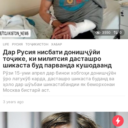
3550
0
LIFE
РУСИЯ
,
ТОҶИКИСТОН
,
ХАБАР
Дар Русия нисбати донишҷӯйи
тоҷике, ки милитсия дасташро
шикаста буд парванда кушодаанд
Рӯзи 15-уми апрел дар бинои хобгоҳи донишҷӯён
ӯро латукӯб карда, дасташро шикаста буданд ва
ҳоло дар шӯъбаи шикастабандии як беморхонаи
Москва бистарӣ аст.
3 years ago
3
y
e
a
r