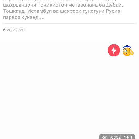
шаҳрвандони Тоҷикистон метавонанд ба Дубай,
Тошканд, Истамбул ва шаҳрҳои гуногуни Русия
парвоз кунанд....
6 years ago
6
y
e
a
r
s
a
g
o
10832
1