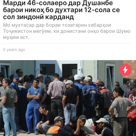
Марди 46-солаеро дар Душанбе
барои никоҳ бо духтари 12-сола се
сол зиндонӣ карданд
Мо мухтасар дар бораи тозатарин хабарҳои
Тоҷикистон мегӯем, ки донистани онҳо барои Шумо
муҳим аст.
5 years ago
5
y
e
a
r
s
a
g
o