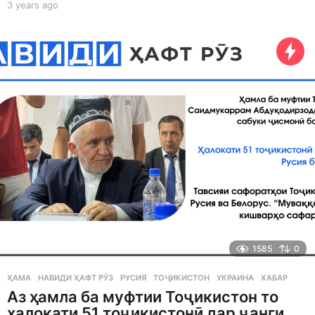
3 years ago
3
y
e
a
r
s
a
g
o
1585
0
ҲАМА
НАВИДИ ҲАФТ РӮЗ
,
РУСИЯ
,
ТОҶИКИСТОН
,
УКРАИНА
,
ХАБАР
Аз ҳамла ба муфтии Тоҷикистон то
ҳалокати 51 тоҷикистонӣ дар ҷанги