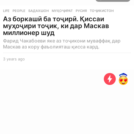
LIFE
,
PEOPLE
БАДАХШОН
,
МУҲОҶИРАТ
,
РУСИЯ
,
ТОҶИКИСТОН
Аз боркашӣ ба тоҷирӣ. Қиссаи
муҳоҷири тоҷик, ки дар Маскав
миллионер шуд
Фарид Чакабоеви яке аз тоҷикони муваффақ дар
Маскав аз кору фаъолияташ қисса кард.
3 years ago
3
y
e
a
r
s
a
g
o