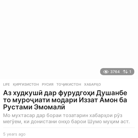
g
o
3764
1
LIFE
ҚИРҒИЗИСТОН
,
РУСИЯ
,
ТОҶИКИСТОН
,
ХАБАРҲО
Аз худкушӣ дар фурудгоҳи Душанбе
то муроҷиати модари Иззат Амон ба
Рустами Эмомалӣ
Мо мухтасар дар бораи тозатарин хабарҳои рӯз
мегӯем, ки донистани онҳо барои Шумо муҳим аст.
5 years ago
5