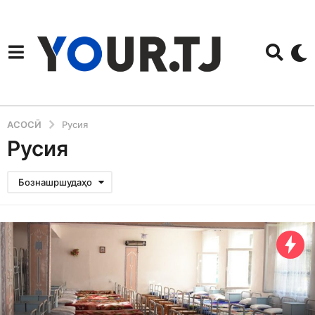
АСОСӢ
Русия
Русия
Бознашршудаҳо