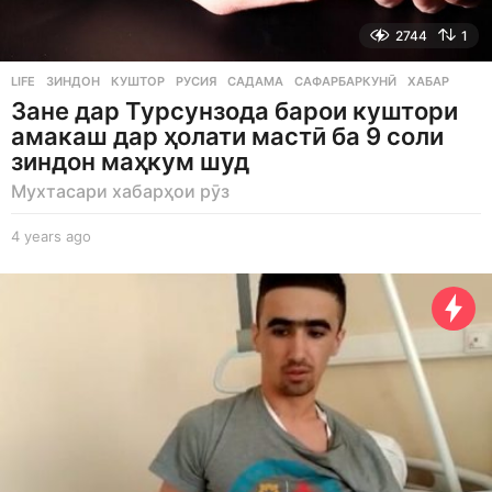
2744
1
LIFE
ЗИНДОН
,
КУШТОР
,
РУСИЯ
,
САДАМА
,
САФАРБАРКУНӢ
,
ХАБАР
Зане дар Турсунзода барои куштори
амакаш дар ҳолати мастӣ ба 9 соли
зиндон маҳкум шуд
Мухтасари хабарҳои рӯз
4 years ago
4
y
e
a
r
s
a
g
o