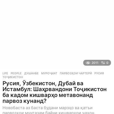
g
o
2011
0
LIFE
,
PEOPLE
ДУШАНБЕ
,
МУРОҶИАТ
,
ПАРВОЗҲОИ ЧАРТЕРӢ
,
РУСИЯ
,
ТОҶИКИСТОН
Русия, Ӯзбекистон, Дубай ва
Истамбул: Шаҳрвандони Тоҷикистон
ба кадом кишварҳо метавонанд
парвоз кунанд?
Новобаста аз баста будани марзҳо ва қатъи
парвозҳои мунтазам байни кишварҳои ҷаҳон,