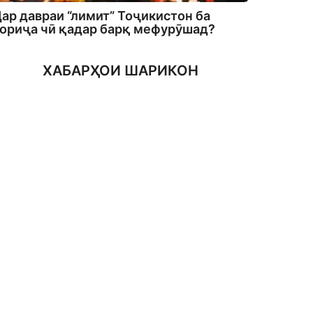
ар давраи “лимит” Тоҷикистон ба
ориҷа чӣ қадар барқ мефурӯшад?
ХАБАРҲОИ ШАРИКОН