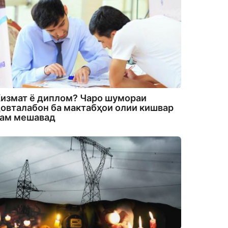
измат ё диплом? Чаро шумораи
овталабон ба мактабҳои олии кишвар
кам мешавад