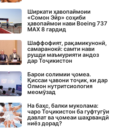
Ширкати ҳавопаймоии
«Сомон Эйр» соҳиби
ҳавопаймои нави Boeing 737
MAX 8 гардид
Шаффофият, рақамикунонӣ,
самаранокӣ: самти нави
рушди маъмурияти андоз
дар Тоҷикистон
Барои солимии ҷомеа.
Қиссаи ҷавони тоҷик, ки дар
Олмон нутритсиология
меомӯзад
На баҳс, балки муколама:
чаро Тоҷикистон ба гуфтугӯи
давлат ва ҷомеаи шаҳрвандӣ
ниёз дорад?