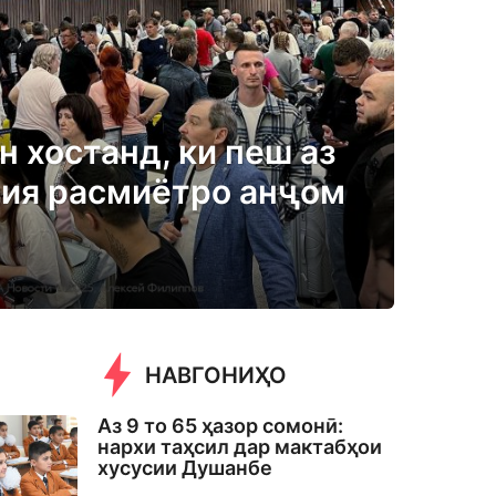
 хостанд, ки пеш аз
сия расмиётро анҷом
НАВГОНИҲО
Аз 9 то 65 ҳазор сомонӣ:
нархи таҳсил дар мактабҳои
хусусии Душанбе