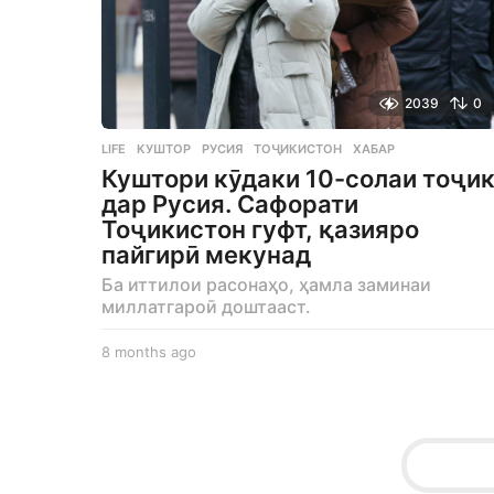
2039
0
LIFE
КУШТОР
,
РУСИЯ
,
ТОҶИКИСТОН
,
ХАБАР
Куштори кӯдаки 10-солаи тоҷи
дар Русия. Сафорати
Тоҷикистон гуфт, қазияро
пайгирӣ мекунад
Ба иттилои расонаҳо, ҳамла заминаи
миллатгароӣ доштааст.
8 months ago
8
m
o
n
t
h
s