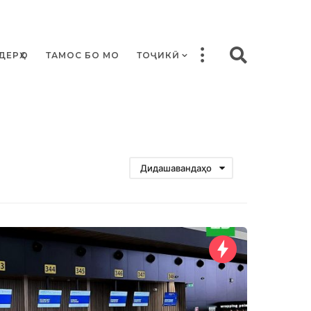
ДЕРҲО
ТАМОС БО МО
ТОҶИКӢ
Дидашавандаҳо