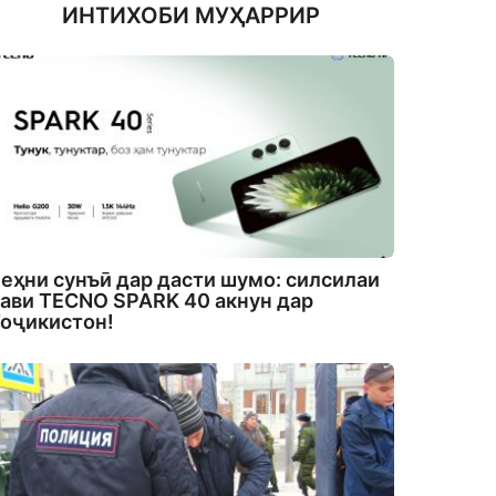
ИНТИХОБИ МУҲАРРИР
еҳни сунъӣ дар дасти шумо: силсилаи
ави TECNO SPARK 40 акнун дар
оҷикистон!