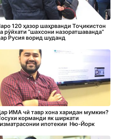
аро 120 ҳазор шаҳрванди Тоҷикистон
а рӯйхати “шахсони назоратшаванда”
ар Русия ворид шуданд
ар ИМА чӣ тавр хона харидан мумкин?
осухи корманди як ширкати
изматрасонии ипотекии Ню-Йорк