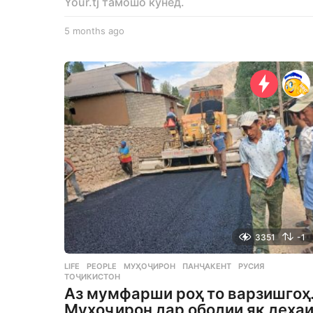
Your.tj тамошо кунед.
5 months ago
5
m
o
n
t
h
s
a
g
o
3351
-1
LIFE
,
PEOPLE
МУҲОҶИРОН
,
ПАНҶАКЕНТ
,
РУСИЯ
,
ТОҶИКИСТОН
Аз мумфарши роҳ то варзишгоҳ
Муҳоҷирон дар ободии як деҳа