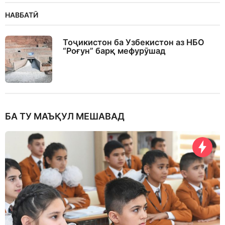
НАВБАТӢ
Тоҷикистон ба Узбекистон аз НБО
“Роғун” барқ мефурӯшад
БА ТУ МАЪҚУЛ МЕШАВАД