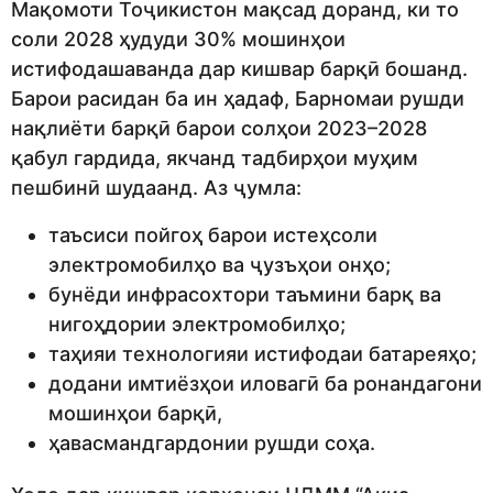
Мақомоти Тоҷикистон мақсад доранд, ки то
соли 2028 ҳудуди 30% мошинҳои
истифодашаванда дар кишвар барқӣ бошанд.
Барои расидан ба ин ҳадаф, Барномаи рушди
нақлиёти барқӣ барои солҳои 2023–2028
қабул гардида, якчанд тадбирҳои муҳим
пешбинӣ шудаанд. Аз ҷумла:
таъсиси пойгоҳ барои истеҳсоли
электромобилҳо ва ҷузъҳои онҳо;
бунёди инфрасохтори таъмини барқ ва
нигоҳдории электромобилҳо;
таҳияи технологияи истифодаи батареяҳо;
додани имтиёзҳои иловагӣ ба ронандагони
мошинҳои барқӣ,
ҳавасмандгардонии рушди соҳа.