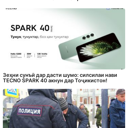
Зеҳни сунъӣ дар дасти шумо: силсилаи нави
TECNO SPARK 40 акнун дар Тоҷикистон!