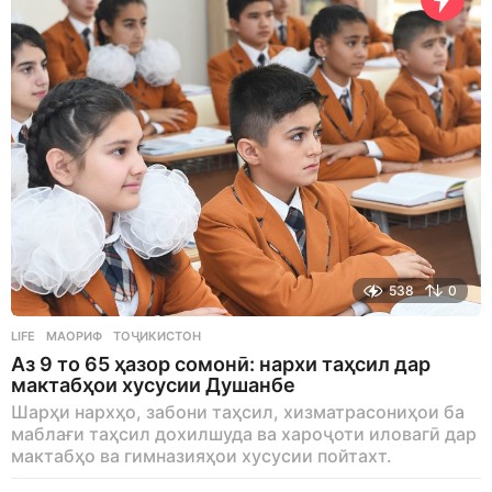
o
538
0
LIFE
МАОРИФ
,
ТОҶИКИСТОН
Аз 9 то 65 ҳазор сомонӣ: нархи таҳсил дар
мактабҳои хусусии Душанбе
Шарҳи нархҳо, забони таҳсил, хизматрасониҳои ба
маблағи таҳсил дохилшуда ва хароҷоти иловагӣ дар
мактабҳо ва гимназияҳои хусусии пойтахт.