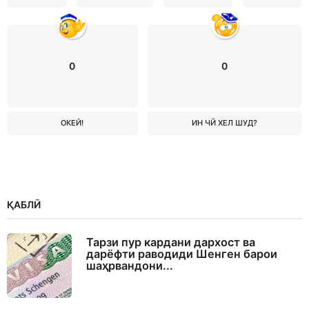
0
0
ОКЕЙ!
ИН ЧӢ ХЕЛ ШУД?
ҚАБЛӢ
Тарзи пур кардани дархост ва
дарёфти раводиди Шенген барои
шаҳрвандони...