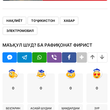
,
,
,
НАҚЛИЁТ
ТОҶИКИСТОН
ХАБАР
ЭЛЕКТРОМОБИЛ
МАЪҚУЛ ШУД? БА РАФИҚОНАТ ФИРИСТ
0
0
0
0
БЕҲТАРИН
АСАБӢ ШУДАМ
ҲАМДАРДАМ
ЗУР