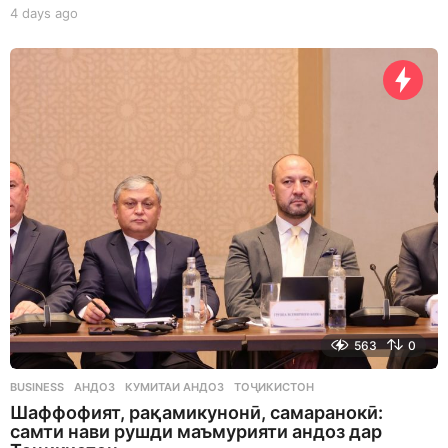
4 days ago
4
d
a
y
s
a
g
o
563
0
BUSINESS
АНДОЗ
,
КУМИТАИ АНДОЗ
,
ТОҶИКИСТОН
Шаффофият, рақамикунонӣ, самаранокӣ:
самти нави рушди маъмурияти андоз дар