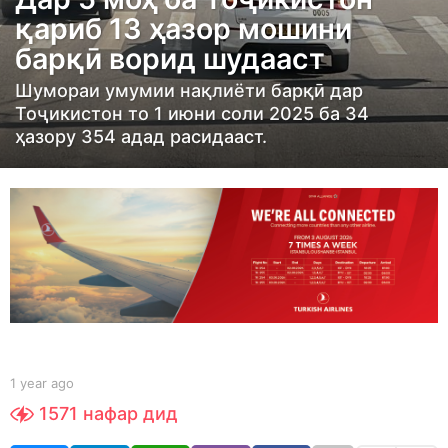
a
қариб 13 ҳазор мошини
r
барқӣ ворид шудааст
a
g
Шумораи умумии нақлиёти барқӣ дар
o
Тоҷикистон то 1 июни соли 2025 ба 34
ҳазору 354 адад расидааст.
1
y
e
a
r
a
g
o
b
1 year ago
1
y
y
1571
нафар дид
S
e
h
a