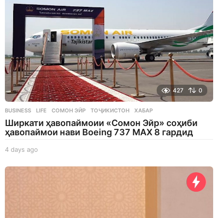
427
0
BUSINESS
,
LIFE
СОМОН ЭЙР
,
ТОҶИКИСТОН
,
ХАБАР
Ширкати ҳавопаймоии «Сомон Эйр» соҳиби
ҳавопаймои нави Boeing 737 MAX 8 гардид
4 days ago
4
d
a
y
s
a
g
o