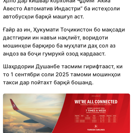
Ҳоло дар кишвар корхонаи ҶДММ “Акиа
Авесто Автоматив Индастри” ба истеҳсоли
автобусҳои барқӣ машғул аст.
Ғайр аз ин, Ҳукумати Тоҷикистон бо мақсади
дастгирии ин навъи нақлиёт, воридоти
мошинҳои барқиро ба муҳлати даҳ сол аз
андоз ва боҷи гумрукӣ озод кардааст.
Шаҳрдории Душанбе тасмим гирифтааст, ки
то 1 сентябри соли 2025 тамоми мошинҳои
такси дар пойтахт барқӣ бошанд.