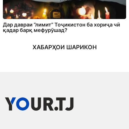
Дар давраи “лимит” Тоҷикистон ба хориҷа чӣ
қадар барқ мефурӯшад?
ХАБАРҲОИ ШАРИКОН