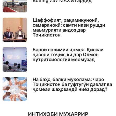
Boeing 737 MAX 8 гардид
Шаффофият, рақамикунонӣ,
самаранокӣ: самти нави рушди
маъмурияти андоз дар
Тоҷикистон
Барои солимии ҷомеа. Қиссаи
ҷавони тоҷик, ки дар Олмон
нутритсиология меомӯзад
На баҳс, балки муколама: чаро
Тоҷикистон ба гуфтугӯи давлат ва
ҷомеаи шаҳрвандӣ ниёз дорад?
ИНТИХОБИ МУҲАРРИР