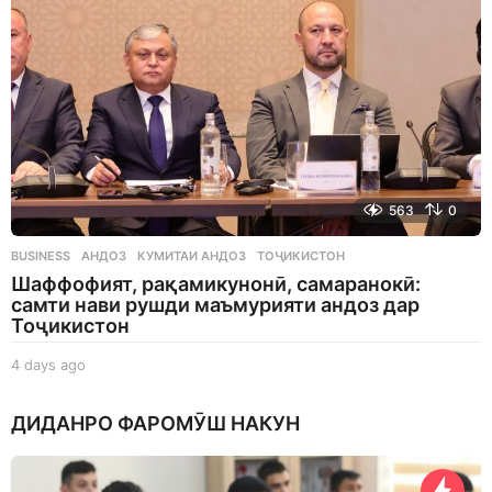
563
0
BUSINESS
АНДОЗ
,
КУМИТАИ АНДОЗ
,
ТОҶИКИСТОН
Шаффофият, рақамикунонӣ, самаранокӣ:
самти нави рушди маъмурияти андоз дар
Тоҷикистон
4 days ago
4
d
a
ДИДАНРО ФАРОМӮШ НАКУН
y
s
a
g