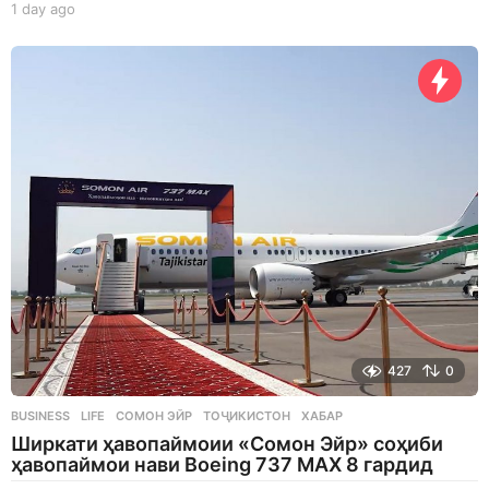
1 day ago
1
d
a
y
a
g
o
427
0
BUSINESS
,
LIFE
СОМОН ЭЙР
,
ТОҶИКИСТОН
,
ХАБАР
Ширкати ҳавопаймоии «Сомон Эйр» соҳиби
ҳавопаймои нави Boeing 737 MAX 8 гардид