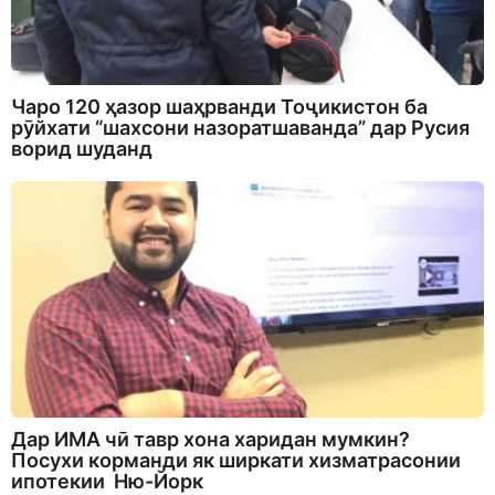
Чаро 120 ҳазор шаҳрванди Тоҷикистон ба
рӯйхати “шахсони назоратшаванда” дар Русия
ворид шуданд
Дар ИМА чӣ тавр хона харидан мумкин?
Посухи корманди як ширкати хизматрасонии
ипотекии Ню-Йорк