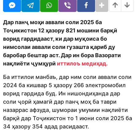
o
r
d
a
m
g
o
o
Дар панҷ моҳи аввали соли 2025 ба
n
Тоҷикистон 12 ҳазору 821 мошини барқӣ
ворид гардидааст, ки дар муқоиса бо
нимсолаи аввали соли гузашта қариб ду
баробар бештар аст. Дар ин бора Вазорати
нақлиёти ҷумҳурӣ
иттилоъ медиҳад.
Ба иттилои манбаъ, дар ним соли аввали соли
2024 ба кишвар 5 ҳазору 266 электромобил
ворид гардида буд. Ин нишондиҳанда дар
соли ҷорӣ ҳамагӣ дар панҷ моҳ ба таври
назаррас афзуда, шумораи умумии нақлиёти
барқӣ дар Тоҷикистон то 1 июни соли 2025 ба
34 ҳазору 354 адад расидааст.