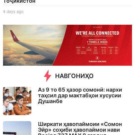
Тоҷикистон
4 days ago
4
d
a
y
s
a
g
o
НАВГОНИҲО
Аз 9 то 65 ҳазор сомонӣ: нархи
таҳсил дар мактабҳои хусусии
Душанбе
Ширкати ҳавопаймоии «Сомон
Эйр» соҳиби ҳавопаймои нави