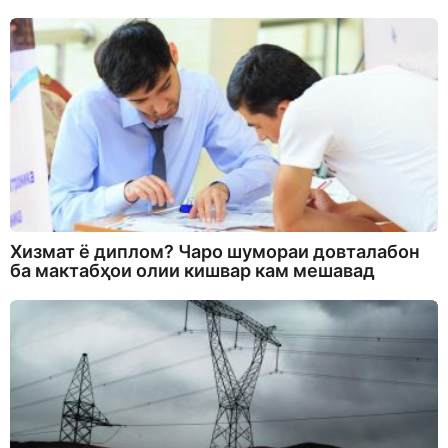
Хизмат ё диплом? Чаро шумораи довталабон
ба мактабҳои олии кишвар кам мешавад