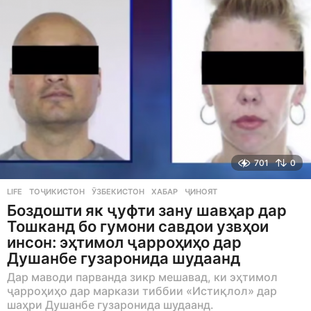
s
a
g
o
701
0
LIFE
ТОҶИКИСТОН
,
ӮЗБЕКИСТОН
,
ХАБАР
,
ҶИНОЯТ
Боздошти як ҷуфти зану шавҳар дар
Тошканд бо гумони савдои узвҳои
инсон: эҳтимол ҷарроҳиҳо дар
Душанбе гузаронида шудаанд
Дар маводи парванда зикр мешавад, ки эҳтимол
ҷарроҳиҳо дар маркази тиббии «Истиқлол» дар
шаҳри Душанбе гузаронида шудаанд.