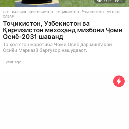
1231
0
LIFE
ВАРЗИШ
,
ҚИРҒИЗИСТОН
,
ТОҶИКИСТОН
,
ӮЗБЕКИСТОН
,
ФУТБОЛ
,
ХАБАР
Тоҷикистон, Узбекистон ва
Қирғизистон мехоҳанд мизбони Ҷоми
Осиё-2031 шаванд
То ҳол ягон маротиба Ҷоми Осиё дар минтақаи
Осиёи Марказӣ баргузор нашудааст.
1 year ago
1
y
e
a
r
a
g
o