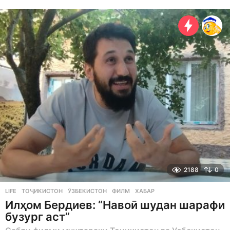
1
m
o
n
t
h
s
a
g
o
2188
0
LIFE
ТОҶИКИСТОН
,
ӮЗБЕКИСТОН
,
ФИЛМ
,
ХАБАР
Илҳом Бердиев: “Навоӣ шудан шарафи
бузург аст”