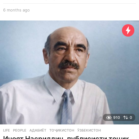
6 months ago
6
m
o
n
t
h
s
a
g
o
910
0
LIFE
,
PEOPLE
АДАБИЁТ
,
ТОҶИКИСТОН
,
ӮЗБЕКИСТОН
Иноят Насриддин, публисисти тоҷик