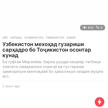
816
0
LIFE
САРҲАД
,
ТОҶИКИСТОН
,
ӮЗБЕКИСТОН
,
ХАБАР
Узбекистон мехоҳад гузариши
сарҳадро бо Тоҷикистон осонтар
кунад
Ба гуфтаи Мирзиёев, барои рушди кишвар татбиқи
сиёсати самараноки хориҷӣ ва густариши
ҳамкориҳои минтақавӣ бо ҳамсояҳои наздик муҳим
аст.
2 years ago
2
y
e
a
r