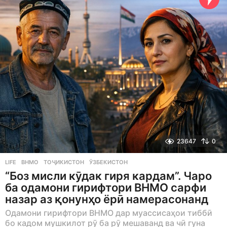
a
g
o
23647
0
LIFE
ВНМО
,
ТОҶИКИСТОН
,
ӮЗБЕКИСТОН
“Боз мисли кӯдак гиря кардам”. Чаро
ба одамони гирифтори ВНМО сарфи
назар аз қонунҳо ёрӣ намерасонанд
Одамони гирифтори ВНМО дар муассисаҳои тиббӣ
бо кадом мушкилот рӯ ба рӯ мешаванд ва чӣ гуна