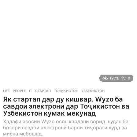
s
a
g
o
1973
0
LIFE
,
PEOPLE
IT
,
СТАРТАП
,
ТОҶИКИСТОН
,
ӮЗБЕКИСТОН
Як стартап дар ду кишвар. Wyzo ба
савдои электронӣ дар Тоҷикистон ва
Узбекистон кӯмак мекунад
Ҳадафи асосии Wyzo осон кардани ворид шудан ба
бозори савдои электронӣ барои тиҷорати хурд ва
миёна мебошад.