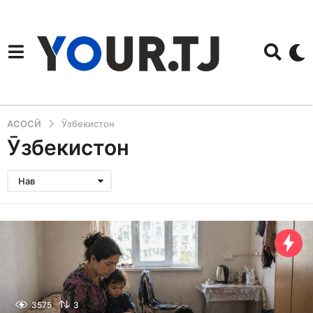
АСОСӢ
Ӯзбекистон
Ӯзбекистон
Нав
3575
3