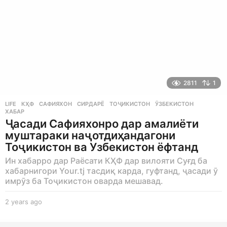
2811
1
LIFE
КҲФ
,
САФИЯХОН
,
СИРДАРЁ
,
ТОҶИКИСТОН
,
ӮЗБЕКИСТОН
,
ХАБАР
Ҷасади Сафияхонро дар амалиёти
муштараки наҷотдиҳандагони
Тоҷикистон ва Узбекистон ёфтанд
Ин хабарро дар Раёсати КҲФ дар вилояти Суғд ба
хабарнигори Your.tj тасдиқ карда, гуфтанд, ҷасади ӯ
имрӯз ба Тоҷикистон оварда мешавад.
2 years ago
2
y
e