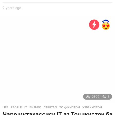
2 years ago
2
y
e
a
r
s
a
g
o
2609
5
LIFE
,
PEOPLE
IT
,
БИЗНЕС
,
СТАРТАП
,
ТОҶИКИСТОН
,
ӮЗБЕКИСТОН
Чаро мутахассиси IT аз Тоҷикистон ба