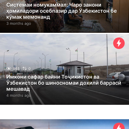
Системаи номукаммал: Чаро занони
ҳомиладори осебпазир дар Ӯзбекистон бе
кӯмак мемонанд
3 months ago
3
m
o
n
t
h
s
a
g
965
0
o
Имкони сафар байни Тоҷикистон ва
Ӯзбекистон бо шиносномаи дохилӣ баррасӣ
мешавад
4 months ago
4
m
o
n
t
h
s