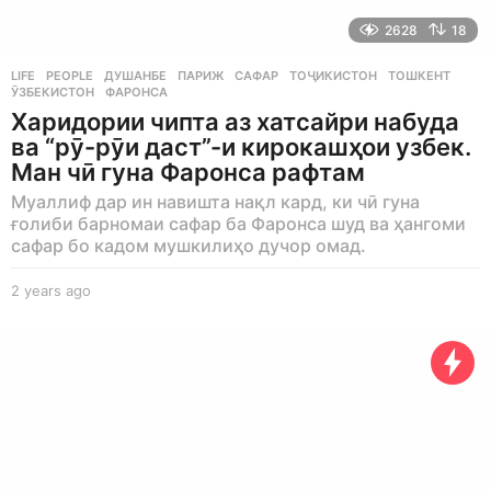
2628
18
LIFE
,
PEOPLE
ДУШАНБЕ
,
ПАРИЖ
,
САФАР
,
ТОҶИКИСТОН
,
ТОШКЕНТ
,
ӮЗБЕКИСТОН
,
ФАРОНСА
Харидории чипта аз хатсайри набуда
ва “рӯ-рӯи даст”-и кирокашҳои узбек.
Ман чӣ гуна Фаронса рафтам
Муаллиф дар ин навишта нақл кард, ки чӣ гуна
ғолиби барномаи сафар ба Фаронса шуд ва ҳангоми
сафар бо кадом мушкилиҳо дучор омад.
2 years ago
2
y
e
a
r
s
a
g
o