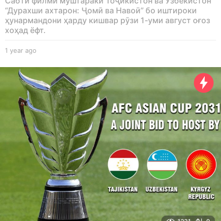
Сабти филми муштараки Тоҷикистон ва Узбекистон
“Дурахши ахтарон: Ҷомӣ ва Навоӣ” бо иштироки
ҳунармандони ҳарду кишвар рӯзи 1-уми август оғоз
хоҳад ёфт.
1 year ago
1
y
e
a
r
a
g
o