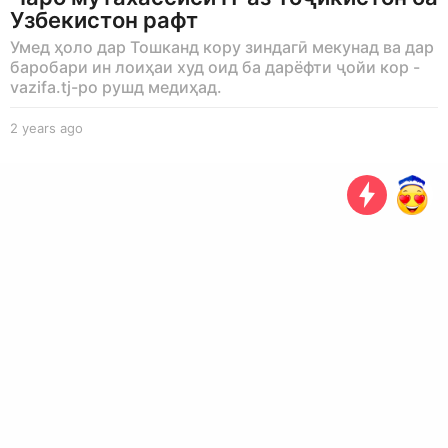
Узбекистон рафт
Умед ҳоло дар Тошканд кору зиндагӣ мекунад ва дар
баробари ин лоиҳаи худ оид ба дарёфти ҷойи кор -
vazifa.tj-ро рушд медиҳад.
2 years ago
2
y
e
a
r
s
a
g
o