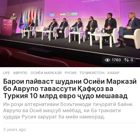
1760
0
LIFE
АВРУПО
,
ОСИЁИ МАРКАЗӢ
,
РУСИЯ
,
ТОҶИКИСТОН
,
ХАБАР
Барои пайваст шудани Осиёи Марказӣ
бо Аврупо тавассути Қафқоз ва
Туркия 10 млрд евро ҷудо мешавад
Ин роҳи алтернативии боэътимоди тиҷоратӣ байни
Аврупо ва Осиё маҳсуб меёбад, ки ба транзити
ҳудуди Русия зарурат ба миён намеорад.
3 years ago
3
y