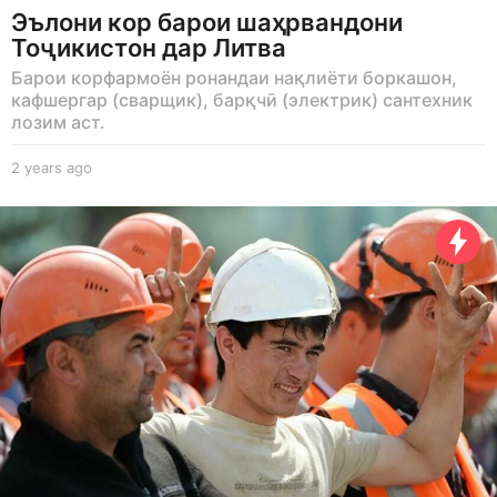
Эълони кор барои шаҳрвандони
Тоҷикистон дар Литва
Барои корфармоён ронандаи нақлиёти боркашон,
кафшергар (сварщик), барқчӣ (электрик) сантехник
лозим аст.
2 years ago
2
y
e
a
r
s
a
g
o