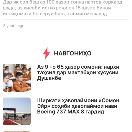
Дар як сол беш аз 100 ҳазор тонна партов коркард
шуда, аз ҳисоби истихроҷи он 15 ҳазор бинои
истиқоматӣ бо нерӯи барқ ​​таъмин мешавад.
3 years ago
3
y
e
a
r
НАВГОНИҲО
s
a
g
Аз 9 то 65 ҳазор сомонӣ: нархи
o
таҳсил дар мактабҳои хусусии
Душанбе
Ширкати ҳавопаймоии «Сомон
Эйр» соҳиби ҳавопаймои нави
Boeing 737 MAX 8 гардид