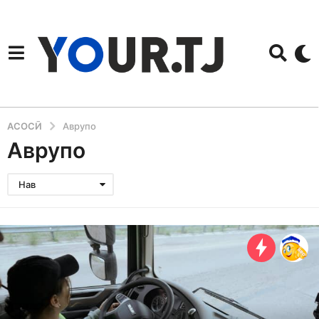
АСОСӢ
Аврупо
Аврупо
Нав