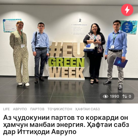
e
a
r
s
a
g
o
1990
0
LIFE
АВРУПО
,
ПАРТОВ
,
ТОҶИКИСТОН
,
ҲАФТАИ САБЗ
Аз ҷудокунии партов то коркарди он
ҳамчун манбаи энергия. Ҳафтаи сабз
дар Иттиҳоди Аврупо