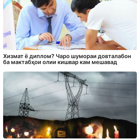
Хизмат ё диплом? Чаро шумораи довталабон
ба мактабҳои олии кишвар кам мешавад