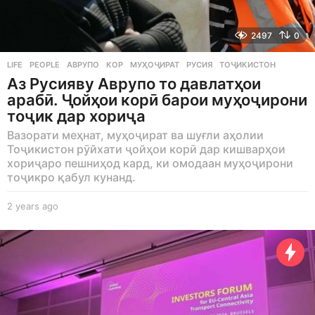
2497
0
LIFE
,
PEOPLE
АВРУПО
,
КОР
,
МУҲОҶИРАТ
,
РУСИЯ
,
ТОҶИКИСТОН
Аз Русияву Аврупо то давлатҳои
арабӣ. Ҷойҳои корӣ барои муҳоҷирони
тоҷик дар хориҷа
Вазорати меҳнат, муҳоҷират ва шуғли аҳолии
Тоҷикистон рӯйхати ҷойҳои корӣ дар кишварҳои
хориҷаро пешниҳод кард, ки омодаан муҳоҷирони
тоҷикро қабул кунанд.
2 years ago
2
y
e
a
r
s
a
g
o