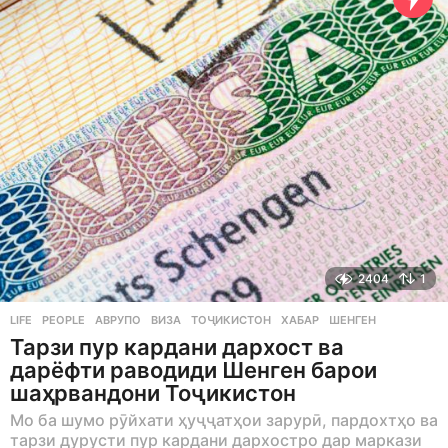
s
a
g
o
2404
1
LIFE
,
PEOPLE
АВРУПО
,
ВИЗА
,
ТОҶИКИСТОН
,
ХАБАР
,
ШЕНГЕН
Тарзи пур кардани дархост ва
дарёфти раводиди Шенген барои
шаҳрвандони Тоҷикистон
Мо ба шумо рӯйхати ҳуҷҷатҳои зарурӣ, пардохтҳо ва
тарзи дурусти пур кардани дархостро дар маркази