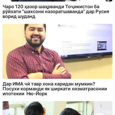
Чаро 120 ҳазор шаҳрванди Тоҷикистон ба
рӯйхати “шахсони назоратшаванда” дар Русия
ворид шуданд
Дар ИМА чӣ тавр хона харидан мумкин?
Посухи корманди як ширкати хизматрасонии
ипотекии Ню-Йорк