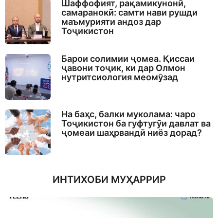
Шаффофият, рақамикунонӣ,
самаранокӣ: самти нави рушди
маъмурияти андоз дар
Тоҷикистон
Барои солимии ҷомеа. Қиссаи
ҷавони тоҷик, ки дар Олмон
нутритсиология меомӯзад
На баҳс, балки муколама: чаро
Тоҷикистон ба гуфтугӯи давлат ва
ҷомеаи шаҳрвандӣ ниёз дорад?
ИНТИХОБИ МУҲАРРИР