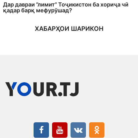
Дар давраи “лимит” Тоҷикистон ба хориҷа чӣ
қадар барқ мефурӯшад?
ХАБАРҲОИ ШАРИКОН