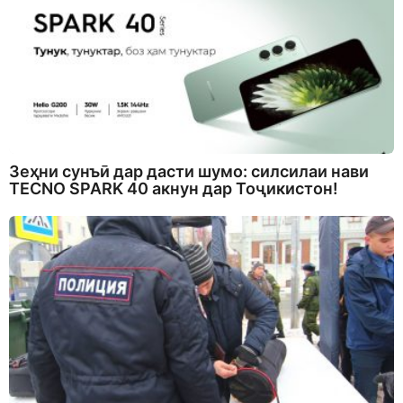
Зеҳни сунъӣ дар дасти шумо: силсилаи нави
TECNO SPARK 40 акнун дар Тоҷикистон!