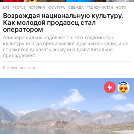
LIFE
,
PEOPLE
ИСТОРИЯ
,
КУЛЬТУРА
,
ОДЕЖДА
,
ТАДЖИКИСТАН
,
ФОТО
Возрождая национальную культуру.
Как молодой продавец стал
оператором
Алишера сильно задевает то, что таджикскую
культуру иногда приписывают другим народам, и он
стремится доказать, кому она действительно
принадлежит.
9 месяцев назад
9
м
е
с
я
ц
е
в
н
а
з
а