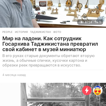
8724
1
PEOPLE
ИСТОРИЯ
,
ТАДЖИКИСТАН
,
ФОТО
Мир на ладони. Как сотрудник
Госархива Таджикистана превратил
свой кабинет в музей миниатюр
В его руках старые документы обретают вторую
жизнь, а обычные спички, кусочки картона и
обрезки реек превращаются в искусство.
4 месяца назад
4
м
е
с
я
ц
а