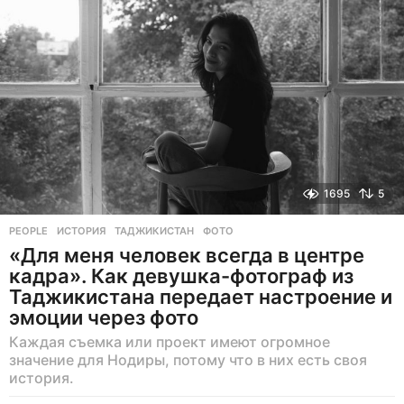
н
а
з
а
д
1695
5
PEOPLE
ИСТОРИЯ
,
ТАДЖИКИСТАН
,
ФОТО
«Для меня человек всегда в центре
кадра». Как девушка-фотограф из
Таджикистана передает настроение и
эмоции через фото
Каждая съемка или проект имеют огромное
значение для Нодиры, потому что в них есть своя
история.