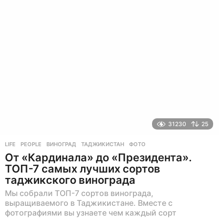
н
а
з
а
д
31230
25
LIFE
,
PEOPLE
ВИНОГРАД
,
ТАДЖИКИСТАН
,
ФОТО
От «Кардинала» до «Президента».
ТОП-7 самых лучших сортов
таджикского винограда
Мы собрали ТОП-7 сортов винограда,
выращиваемого в Таджикистане. Вместе с
фотографиями вы узнаете чем каждый сорт