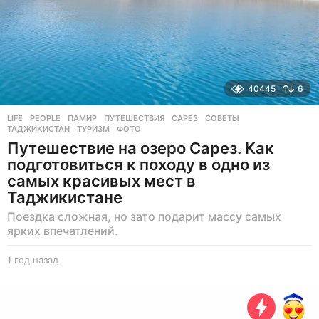
д
40445
6
LIFE
,
PEOPLE
ПАМИР
,
ПУТЕШЕСТВИЯ
,
САРЕЗ
,
СОВЕТЫ
,
ТАДЖИКИСТАН
,
ТУРИЗМ
,
ФОТО
Путешествие на озеро Сарез. Как
подготовиться к походу в одно из
самых красивых мест в
Таджикистане
Поездка сложная, но зато подарит массу самых
ярких впечатлений.
1 год назад
1
г
о
д
н