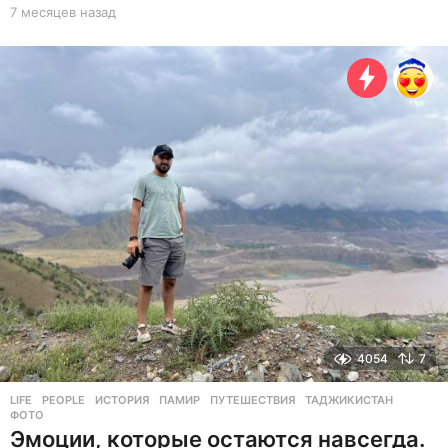
7 месяцев назад
7
м
е
с
я
ц
е
в
н
а
з
а
д
4054
7
LIFE
,
PEOPLE
ИСТОРИЯ
,
ПАМИР
,
ПУТЕШЕСТВИЯ
,
ТАДЖИКИСТАН
,
ФОТО
Эмоции, которые остаются навсегда.