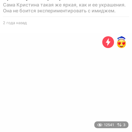
Сама Кристина такая же яркая, как и ее украшения.
Она не боится экспериментировать с имиджем.
2 года назад
2
г
о
д
а
н
а
з
а
д
12541
3