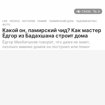
13430
0
LIFE
,
PEOPLE
ИСТОРИЯ
,
ПАМИР
,
ПАМИРСКИЙ ДОМ
,
ТАДЖИКИСТАН
,
ФОТО
Какой он, памирский чид? Как мастер
Ёдгор из Бадахшана строит дома
Ёдгор Махбатшоев говорит, что даже не знает,
сколько именно домов он построил или помог
построить другим, так как потерял счет.
2 года назад
2
г
о
д
а
н
а
з
а
д