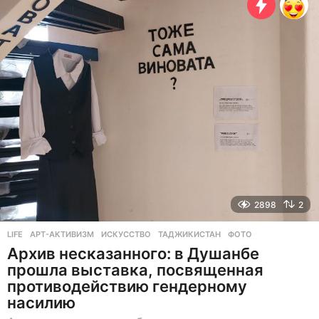
я
ц
е
в
н
а
з
а
д
2898
2
LIFE
АРТ-АКТИВИЗМ
,
ИСКУССТВО
,
ТАДЖИКИСТАН
,
ФОТО
Архив несказанного: в Душанбе
прошла выставка, посвященная
противодействию гендерному
насилию