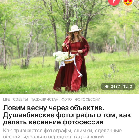
н
а
з
а
д
2437
3
LIFE
СОВЕТЫ
,
ТАДЖИКИСТАН
,
ФОТО
,
ФОТОСЕССИИ
Ловим весну через объектив.
Душанбинские фотографы о том, как
делать весенние фотосессии
Как признаются фотографы, снимки, сделанные
весной, идеально передают таджикский