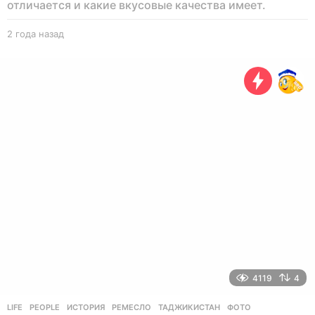
отличается и какие вкусовые качества имеет.
2 года назад
2
г
о
д
а
н
а
з
а
д
4119
4
LIFE
,
PEOPLE
ИСТОРИЯ
,
РЕМЕСЛО
,
ТАДЖИКИСТАН
,
ФОТО