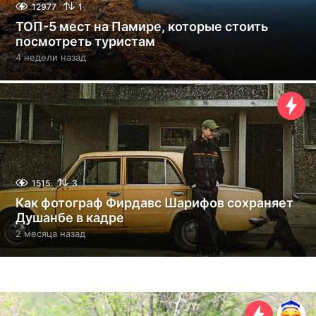
12977
1
ТОП-5 мест на Памире, которые стоить
посмотреть туристам
4 недели назад
4
н
е
д
е
л
и
н
а
з
1515
3
а
Как фотограф Фирдавс Шарифов сохраняет
д
Душанбе в кадре
2 месяца назад
2
м
е
с
я
ц
а