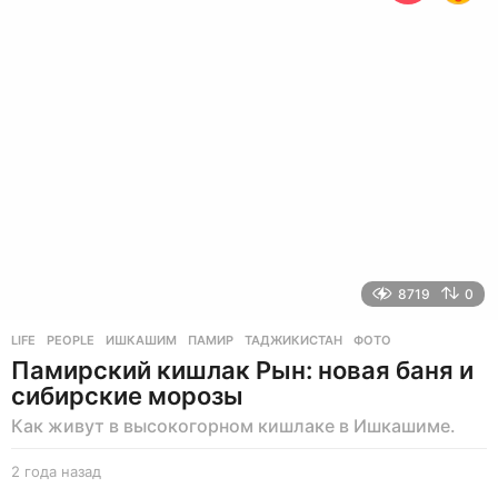
а
з
а
д
8719
0
LIFE
,
PEOPLE
ИШКАШИМ
,
ПАМИР
,
ТАДЖИКИСТАН
,
ФОТО
Памирский кишлак Рын: новая баня и
сибирские морозы
Как живут в высокогорном кишлаке в Ишкашиме.
2 года назад
2
г