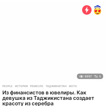
о
д
а
н
а
з
а
д
6957
5
PEOPLE
ИСТОРИЯ
,
РЕМЕСЛО
,
ТАДЖИКИСТАН
,
ФОТО
Из финансистов в ювелиры. Как
девушка из Таджикистана создает
красоту из серебра