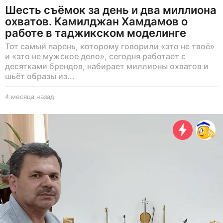
Шесть съёмок за день и два миллиона
охватов. Камилджан Хамдамов о
работе в таджикском моделинге
Тот самый парень, которому говорили «это не твоё»
и «это не мужское дело», сегодня работает с
десятками брендов, набирает миллионы охватов и
шьёт образы из...
4 месяца назад
4
м
е
с
я
ц
а
н
а
з
а
д