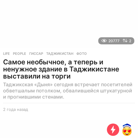
20777
2
LIFE
,
PEOPLE
ГИССАР
,
ТАДЖИКИСТАН
,
ФОТО
Самое необычное, а теперь и
ненужное здание в Таджикистане
выставили на торги
Таджикская «Дыня» сегодня встречает посетителей
обветшалым потолком, обвалившейся штукатурной
и прогнившими стенами.
2 года назад
2
г
о
д
а