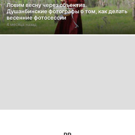
Ловим весну через объектив.
Душанбинские фотографы о том, как делать
весенние фотосессии
4 месяца назад
4
м
е
с
я
ц
а
н
а
з
а
д