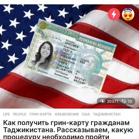
о
д
а
н
а
з
а
д
20371
10
LIFE
,
PEOPLE
ГРИН-КАРТА
,
ОБЪЯСНЕНИЯ
,
США
,
ТАДЖИКИСТАН
Как получить грин-карту гражданам
Таджикистана. Рассказываем, какую
процедуру необходимо пройти