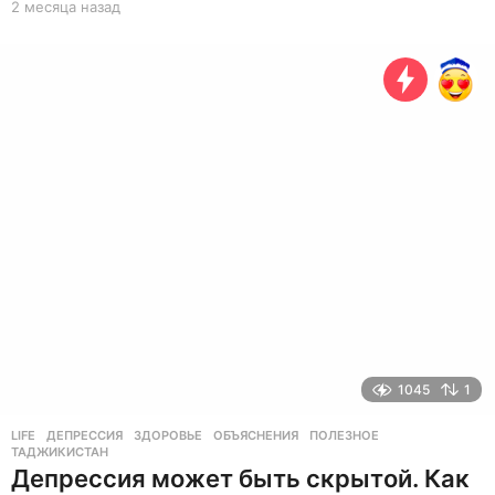
2 месяца назад
2
м
е
с
я
ц
а
н
а
з
а
д
1045
1
LIFE
ДЕПРЕССИЯ
,
ЗДОРОВЬЕ
,
ОБЪЯСНЕНИЯ
,
ПОЛЕЗНОЕ
,
ТАДЖИКИСТАН
Депрессия может быть скрытой. Как