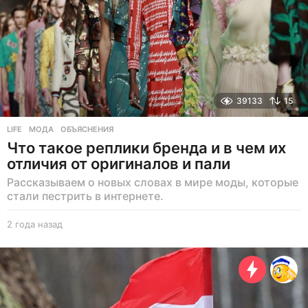
39133
15
LIFE
МОДА
,
ОБЪЯСНЕНИЯ
Что такое реплики бренда и в чем их
отличия от оригиналов и пали
Рассказываем о новых словах в мире моды, которые
стали пестрить в интернете.
2 года назад
2
г
о
д
а
н
а