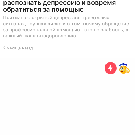
распознать депрессию и вовремя
обратиться за помощью
Психиатр о скрытой депрессии, тревожных
сигналах, группах риска и о том, почему обращение
за профессиональной помощью - это не слабость, а
важный шаг к выздоровлению.
2 месяца назад
2
м
е
с
я
ц
а
н
а
з
а
д