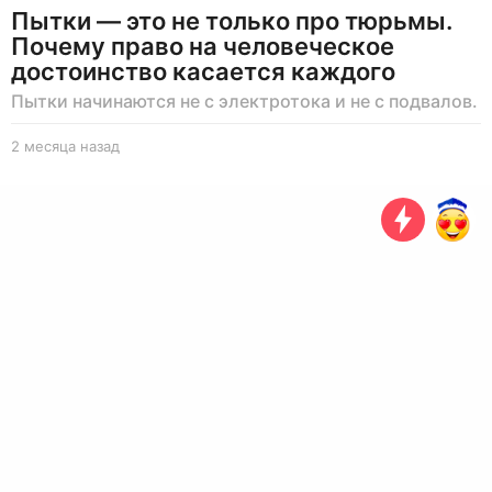
Пытки — это не только про тюрьмы.
Почему право на человеческое
достоинство касается каждого
Пытки начинаются не с электротока и не с подвалов.
2 месяца назад
2
м
е
с
я
ц
а
н
а
з
а
д