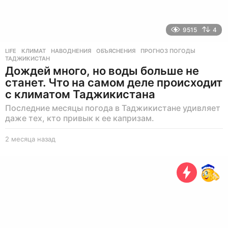
9515
4
LIFE
КЛИМАТ
,
НАВОДНЕНИЯ
,
ОБЪЯСНЕНИЯ
,
ПРОГНОЗ ПОГОДЫ
,
ТАДЖИКИСТАН
Дождей много, но воды больше не
станет. Что на самом деле происходит
с климатом Таджикистана
Последние месяцы погода в Таджикистане удивляет
даже тех, кто привык к ее капризам.
2 месяца назад
2
м
е
с
я
ц
а
н
а
з