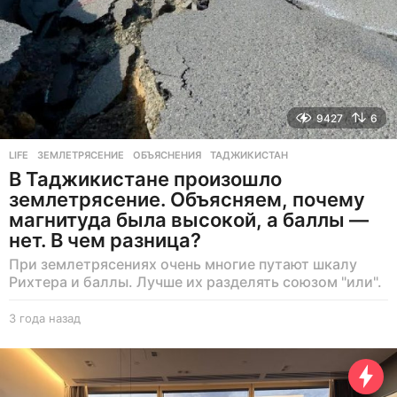
9427
6
LIFE
ЗЕМЛЕТРЯСЕНИЕ
,
ОБЪЯСНЕНИЯ
,
ТАДЖИКИСТАН
В Таджикистане произошло
землетрясение. Объясняем, почему
магнитуда была высокой, а баллы —
нет. В чем разница?
При землетрясениях очень многие путают шкалу
Рихтера и баллы. Лучше их разделять союзом "или".
3 года назад
3
г
о
д
а