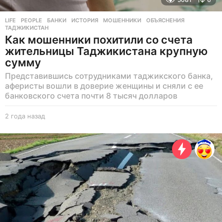
LIFE
,
PEOPLE
БАНКИ
,
ИСТОРИЯ
,
МОШЕННИКИ
,
ОБЪЯСНЕНИЯ
,
ТАДЖИКИСТАН
Как мошенники похитили со счета
жительницы Таджикистана крупную
сумму
Представившись сотрудниками таджикского банка,
аферисты вошли в доверие женщины и сняли с ее
банковского счета почти 8 тысяч долларов
2 года назад
2
г
о
д
а
н
а
з
а
д