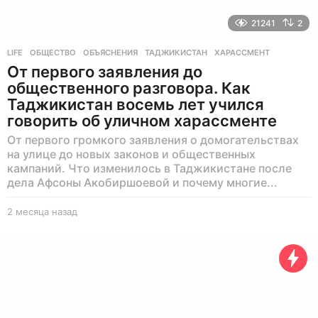
21241
2
LIFE
ОБЩЕСТВО
,
ОБЪЯСНЕНИЯ
,
ТАДЖИКИСТАН
,
ХАРАССМЕНТ
От первого заявления до
общественного разговора. Как
Таджикистан восемь лет учился
говорить об уличном харассменте
От первого громкого заявления о домогательствах
на улице до новых законов и общественных
кампаний. Что изменилось в Таджикистане после
дела Афсоны Акобиршоевой и почему многие...
2 месяца назад
2
м
е
с
я
ц
а
н