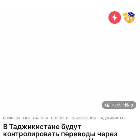
м
е
с
я
ц
а
н
а
з
а
д
4141
0
BUSINESS
,
LIFE
НАЛОГИ
,
НОВОСТИ
,
ОБЪЯСНЕНИЯ
,
ТАДЖИКИСТАН
В Таджикистане будут
контролировать переводы через