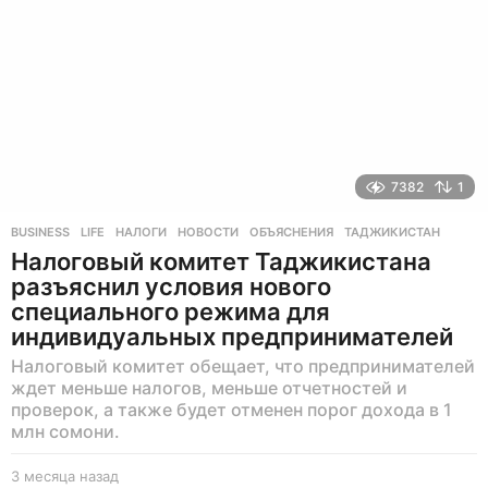
а
д
7382
1
BUSINESS
,
LIFE
НАЛОГИ
,
НОВОСТИ
,
ОБЪЯСНЕНИЯ
,
ТАДЖИКИСТАН
Налоговый комитет Таджикистана
разъяснил условия нового
специального режима для
индивидуальных предпринимателей
Налоговый комитет обещает, что предпринимателей
ждет меньше налогов, меньше отчетностей и
проверок, а также будет отменен порог дохода в 1
млн сомони.
3 месяца назад
3