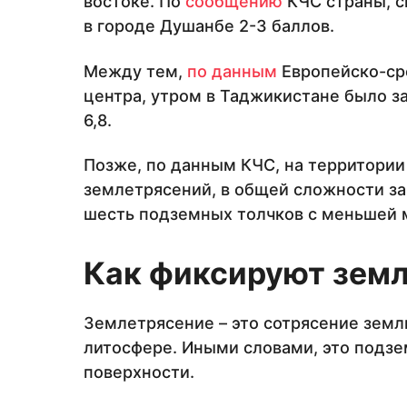
востоке. По
сообщению
КЧС страны, си
в городе Душанбе 2-3 баллов.
Между тем,
по данным
Европейско-ср
центра, утром в Таджикистане было з
6,8.
Позже, по данным КЧС, на территори
землетрясений, в общей сложности за
шесть подземных толчков с меньшей 
Как фиксируют зем
Землетрясение – это сотрясение земл
литосфере. Иными словами, это подзе
поверхности.