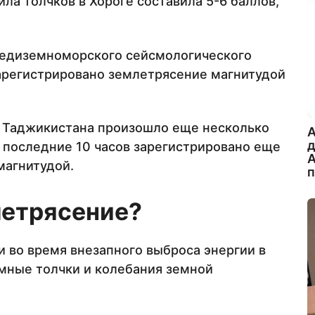
ла толчков в Хороге составила 5-6 баллов,
едиземноморского сейсмологического
арегистрировано землетрясение магнитудой
и Таджикистана произошло еще несколько
A
 последние 10 часов зарегистрировано еще
А
магнитудой.
летрясение?
и во время внезапного выброса энергии в
мные толчки и колебания земной