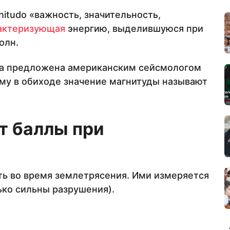
nitudo «важность, значительность,
актеризующая
энергию, выделившуюся при
олн.
ла предложена американским сейсмологом
ому в обиходе значение магнитуды называют
т баллы при
сть во время землетрясения. Ими измеряется
ко сильны разрушения).