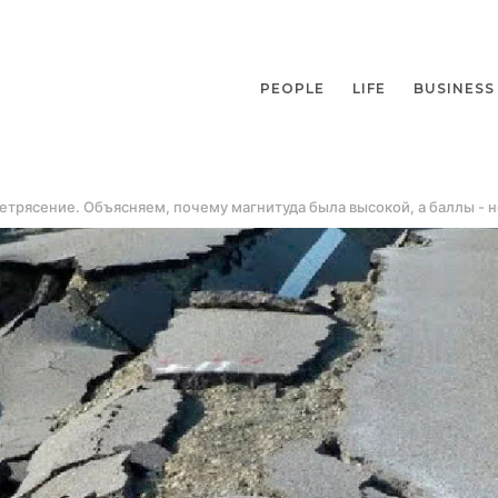
PEOPLE
LIFE
BUSINESS
трясение. Объясняем, почему магнитуда была высокой, а баллы - н