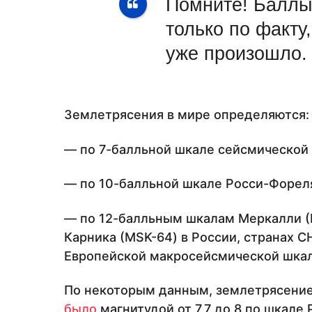
Помните! Баллы
только по факту
уже произошло.
Землетрясения в мире определяются:
— по 7-балльной шкале сейсмической 
— по 10-балльной шкале Росси-Форел
— по 12-балльным шкалам Меркалли 
Карника (МSK-64) в России, странах С
Европейской макросейсмической шкале
По некоторым данным, землетрясение
было
магнитудой от 7,7 до 8 по шкале 