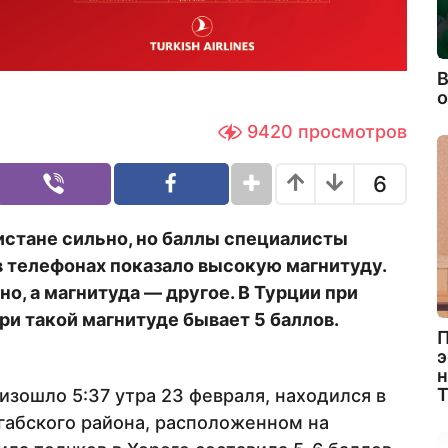
В
9420
просмотров
6
истане сильно, но баллы специалисты
в телефонах показало высокую магнитуду.
о, а магнитуда — другое. В Турции при
при такой магнитуде бывает 5 баллов.
П
э
н
изошло 5:37 утра 23 февраля, находился в
ргабского района, расположенном на