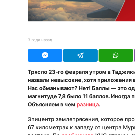
н
а
з
а
д
b
3 года назад
3
y
г
e
о
d
д
i
а
t
н
Трясло 23-го февраля утром в Таджик
o
а
r
назвали невысокие, хотя приложения 
з
а
Нас обманывают? Нет! Баллы — это одн
д
магнитуде 7,8 было 11 баллов. Иногда 
Объясняем в чем
разница
.
Эпицентр землетрясения, которое про
67 километрах к западу от центра Му