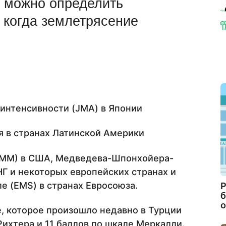
 можно определить
, когда землетрясение
интенсивности (JMA) в Японии
я в странах Латинской Америки
(ММ) в США, Медведева-Шпонхойера-
НГ и некоторых европейских странах и
 (EMS) в странах Евросоюза.
Р
б
о
, которое произошло недавно в Турции
Рихтера и 11 баллов по шкале Меркалли.