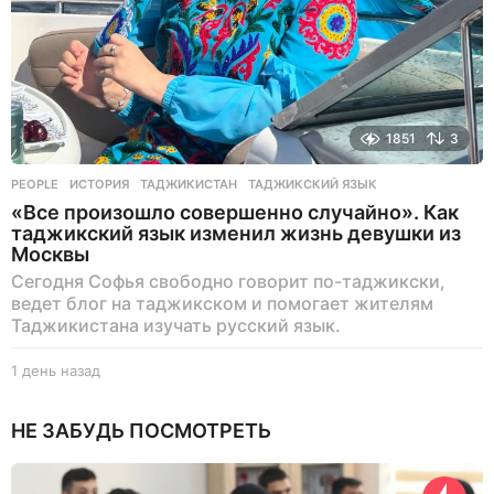
1851
3
PEOPLE
ИСТОРИЯ
,
ТАДЖИКИСТАН
,
ТАДЖИКСКИЙ ЯЗЫК
«Все произошло совершенно случайно». Как
таджикский язык изменил жизнь девушки из
Москвы
Сегодня Софья свободно говорит по-таджикски,
ведет блог на таджикском и помогает жителям
Таджикистана изучать русский язык.
1 день назад
1
д
е
НЕ ЗАБУДЬ ПОСМОТРЕТЬ
н
ь
н