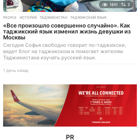
1851
3
PEOPLE
ИСТОРИЯ
,
ТАДЖИКИСТАН
,
ТАДЖИКСКИЙ ЯЗЫК
«Все произошло совершенно случайно». Как
таджикский язык изменил жизнь девушки из
Москвы
Сегодня Софья свободно говорит по-таджикски,
ведет блог на таджикском и помогает жителям
Таджикистана изучать русский язык.
1 день назад
1
д
е
н
ь
н
а
з
а
д
PR