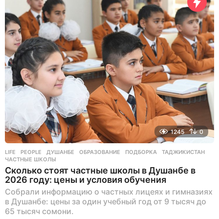
а
з
а
д
1245
0
LIFE
,
PEOPLE
ДУШАНБЕ
,
ОБРАЗОВАНИЕ
,
ПОДБОРКА
,
ТАДЖИКИСТАН
,
ЧАСТНЫЕ ШКОЛЫ
Сколько стоят частные школы в Душанбе в
2026 году: цены и условия обучения
Собрали информацию о частных лицеях и гимназиях
в Душанбе: цены за один учебный год от 9 тысяч до
65 тысяч сомони.