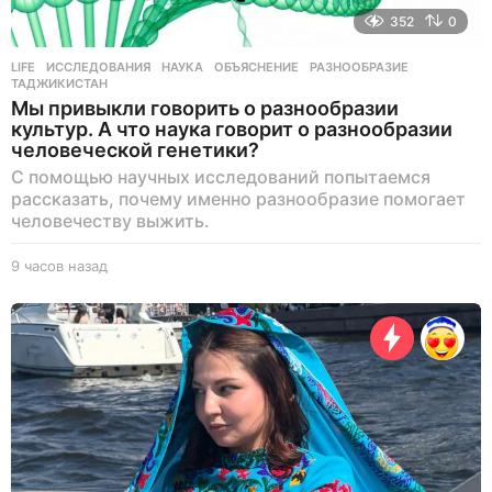
352
0
LIFE
ИССЛЕДОВАНИЯ
,
НАУКА
,
ОБЪЯСНЕНИЕ
,
РАЗНООБРАЗИЕ
,
ТАДЖИКИСТАН
Мы привыкли говорить о разнообразии
культур. А что наука говорит о разнообразии
человеческой генетики?
С помощью научных исследований попытаемся
рассказать, почему именно разнообразие помогает
человечеству выжить.
9 часов назад
9
ч
а
с
о
в
н
а
з
а
д