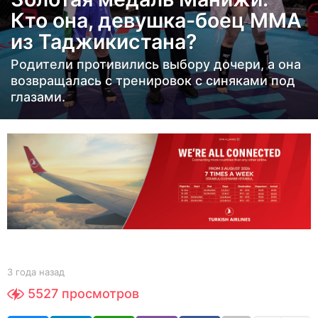
д
Кто она, девушка-боец ММА
а
из Таджикистана?
н
а
Родители противились выбору дочери, а она
з
возвращалась с тренировок с синяками под
глазами.
а
д
3
г
о
д
а
н
а
з
b
3 года назад
3
y
г
а
5527
просмотров
e
о
д
d
д