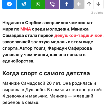
i
а
t
н
o
а
3
points
r
з
а
Недавно в Сербии завершился чемпионат
д
мира по
ММА
среди молодежи. Манижа
Самадова стала первой
девушкой-таджичкой
,
завоевавшей золотую медаль в этом виде
спорта. Автор Your.tj Фаридун Сафарзода
узнавал у чемпионки, как она попала в
единоборства.
Когда спорт с самого детства
Маниже Самадовой 20 лет. Она родилась и
выросла в Душанбе. В семье их пятеро детей:
4 девочки и мальчик. Манижа — младший
ребенок в семье.