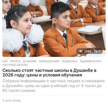
з
а
д
2246
1
LIFE
,
PEOPLE
ДУШАНБЕ
,
ОБРАЗОВАНИЕ
,
ПОДБОРКА
,
ТАДЖИКИСТАН
,
ЧАСТНЫЕ ШКОЛЫ
Сколько стоят частные школы в Душанбе в
2026 году: цены и условия обучения
Собрали информацию о частных лицеях и гимназиях
в Душанбе: цены за один учебный год от 9 тысяч до
65 тысяч сомони.
2 дня назад
2
д