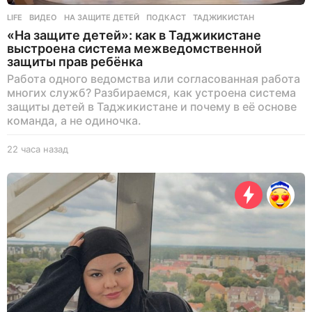
LIFE
ВИДЕО
,
НА ЗАЩИТЕ ДЕТЕЙ
,
ПОДКАСТ
,
ТАДЖИКИСТАН
«На защите детей»: как в Таджикистане
выстроена система межведомственной
защиты прав ребёнка
Работа одного ведомства или согласованная работа
многих служб? Разбираемся, как устроена система
защиты детей в Таджикистане и почему в её основе
команда, а не одиночка.
22 часа назад
2
2
ч
а
с
а
н
а
з
а
д