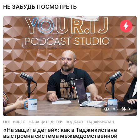
н
НЕ ЗАБУДЬ ПОСМОТРЕТЬ
я
н
а
з
а
д
183
0
LIFE
ВИДЕО
,
НА ЗАЩИТЕ ДЕТЕЙ
,
ПОДКАСТ
,
ТАДЖИКИСТАН
«На защите детей»: как в Таджикистане
выстроена система межведомственной