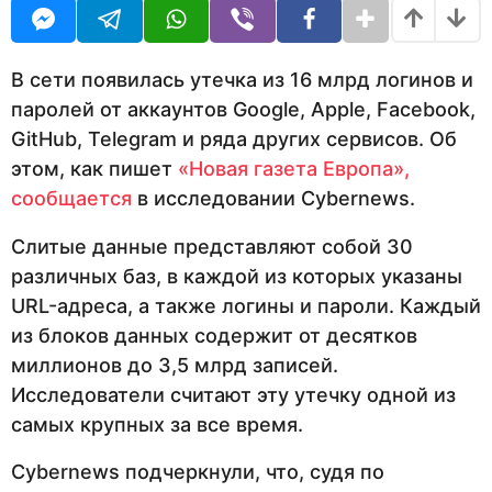
U
н
R
а
з
а
В сети появилась утечка из 16 млрд логинов и
д
паролей от аккаунтов Google, Apple, Facebook,
GitHub, Telegram и ряда других сервисов. Об
этом, как пишет
«Новая газета Европа»,
сообщается
в исследовании Cybernews.
Слитые данные представляют собой 30
различных баз, в каждой из которых указаны
URL-адреса, а также логины и пароли. Каждый
из блоков данных содержит от десятков
миллионов до 3,5 млрд записей.
Исследователи считают эту утечку одной из
самых крупных за все время.
Cybernews подчеркнули, что, судя по