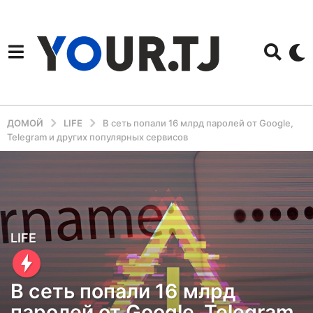
ДОМОЙ
LIFE
В сеть попали 16 млрд паролей от Google,
Telegram и других популярных сервисов
1
LIFE
г
о
В сеть попали 16 млрд
д
паролей от Google, Telegram