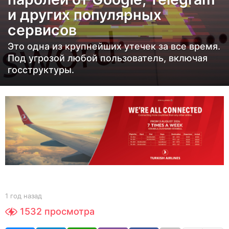
н
и других популярных
а
сервисов
з
а
Это одна из крупнейших утечек за все время.
д
Под угрозой любой пользователь, включая
1
госструктуры.
г
о
д
н
а
з
а
д
b
1 год назад
1
y
г
1532
просмотра
Y
о
O
д