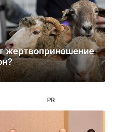
ят жертвоприношение
он?
PR