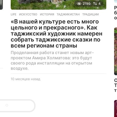
2190
4
Р
б
LIFE
ИСКУССТВО
,
ИСТОРИЯ
,
ТАДЖИКИСТАН
,
ТРАДИЦИИ
о
«В нашей культуре есть много
цельного и прекрасного». Как
таджикский художник намерен
собрать таджикские сказки по
всем регионам страны
р
Проделанная работа станет новым арт-
проектом Амира Холматова: это будут
своего рода инсталляции на открытом
воздухе.
10 месяцев назад
1
О
0
Т
м
т
е
с
я
ц
е