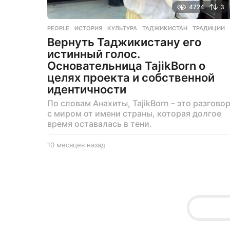
4724
3
PEOPLE
ИСТОРИЯ
,
КУЛЬТУРА
,
ТАДЖИКИСТАН
,
ТРАДИЦИИ
Вернуть Таджикистану его
истинный голос.
Основательница TajikBorn о
целях проекта и собственной
идентичности
По словам Анахиты, TajikBorn – это разгово
с миром от имени страны, которая долгое
время оставалась в тени.
10 месяцев назад
1
0
м
е
с
я
ц
е
в