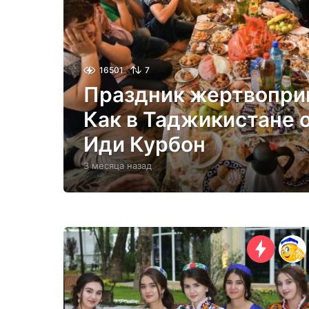
16501
7
Праздник жертвопри
Как в Таджикистане 
Иди Курбон
3 месяца назад
3
м
е
с
я
ц
а
н
а
з
а