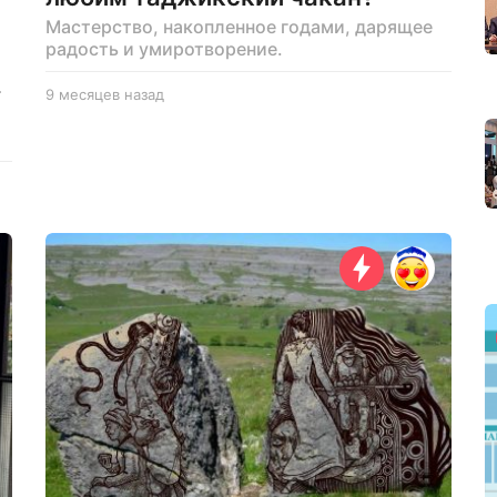
Мастерство, накопленное годами, дарящее
радость и умиротворение.
т
9 месяцев назад
9
м
е
с
я
ц
е
в
н
а
з
а
д