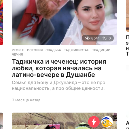
д
П
8541
0
э
н
PEOPLE
ИСТОРИЯ
,
СВАДЬБА
,
ТАДЖИКИСТАН
,
ТРАДИЦИИ
,
ЧЕЧНЯ
Таджичка и чеченец: история
любви, которая началась на
латино-вечере в Душанбе
Семья для Бону и Джунаида – это не про
национальность, а про общие ценности.
3 месяца назад
3
м
е
с
я
A
ц