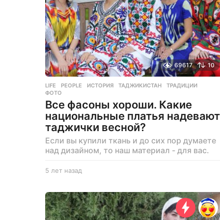
д
69617
10
LIFE
,
PEOPLE
ИСТОРИЯ
,
ТАДЖИКИСТАН
,
ТРАДИЦИИ
,
ФОТО
Все фасоны хороши. Какие
национальные платья надевают
таджички весной?
Если вы купили ткань и до сих пор думаете
над дизайном, то наш материал - для вас.
5 лет назад
5
л
е
т
н
а