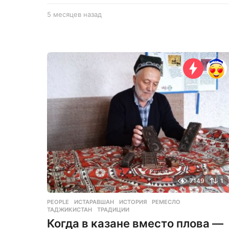
5 месяцев назад
5
м
е
с
я
ц
е
в
н
а
з
а
д
7149
1
PEOPLE
ИСТАРАВШАН
,
ИСТОРИЯ
,
РЕМЕСЛО
,
ТАДЖИКИСТАН
,
ТРАДИЦИИ
Когда в казане вместо плова —