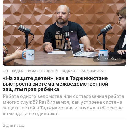
а
д
256
0
LIFE
ВИДЕО
,
НА ЗАЩИТЕ ДЕТЕЙ
,
ПОДКАСТ
,
ТАДЖИКИСТАН
«На защите детей»: как в Таджикистане
выстроена система межведомственной
защиты прав ребёнка
Работа одного ведомства или согласованная работа
многих служб? Разбираемся, как устроена система
защиты детей в Таджикистане и почему в её основе
команда, а не одиночка.
2 дня назад
2