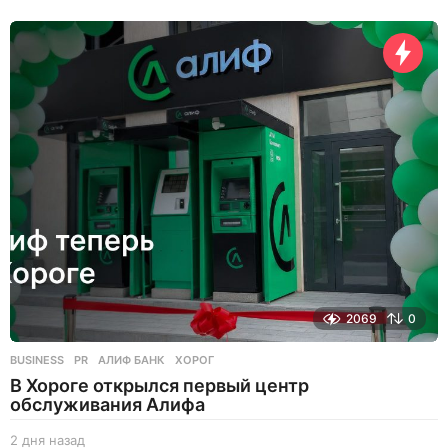
д
н
я
н
а
з
а
д
2069
0
BUSINESS
,
PR
АЛИФ БАНК
,
ХОРОГ
В Хороге открылся первый центр
обслуживания Алифа
2 дня назад
2