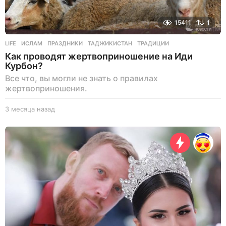
15411
1
LIFE
ИСЛАМ
,
ПРАЗДНИКИ
,
ТАДЖИКИСТАН
,
ТРАДИЦИИ
Как проводят жертвоприношение на Иди
Курбон?
Все что, вы могли не знать о правилах
жертвоприношения.
3 месяца назад
3
м
е
с
я
ц
а
н
а
з
а
д