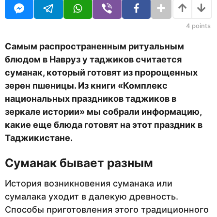
U
я
в
R
ц
н
е
4
points
а
в
н
з
Самым распространенным ритуальным
а
а
блюдом в Навруз у таджиков считается
з
а
д
суманак, который готовят из пророщенных
д
зерен пшеницы. Из книги «Комплекс
национальных праздников таджиков в
зеркале истории» мы собрали информацию,
какие еще блюда готовят на этот праздник в
Таджикистане.
Суманак бывает разным
История возникновения суманака или
сумалака уходит в далекую древность.
Способы приготовления этого традиционного