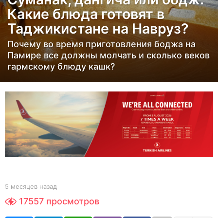
с
Какие блюда готовят в
я
Таджикистане на Навруз?
ц
е
Почему во время приготовления боджа на
в
Памире все должны молчать и сколько веков
гармскому блюду кашк?
н
а
з
а
д
5
м
е
с
я
b
5 месяцев назад
5
y
м
ц
17557
просмотров
Y
е
е
O
с