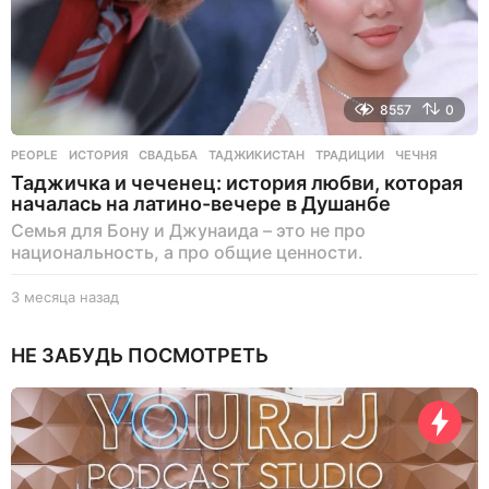
8557
0
PEOPLE
ИСТОРИЯ
,
СВАДЬБА
,
ТАДЖИКИСТАН
,
ТРАДИЦИИ
,
ЧЕЧНЯ
Таджичка и чеченец: история любви, которая
началась на латино-вечере в Душанбе
Семья для Бону и Джунаида – это не про
национальность, а про общие ценности.
3 месяца назад
3
м
е
НЕ ЗАБУДЬ ПОСМОТРЕТЬ
с
я
ц
а
н
а
з