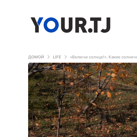
ДОМОЙ
LIFE
«Включи солнце!». Какие солнеч