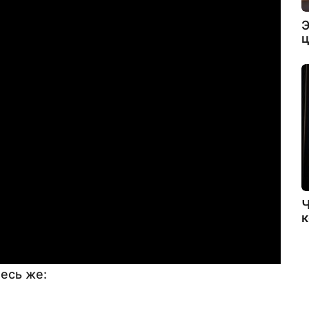
Э
ц
Ч
к
есь же: