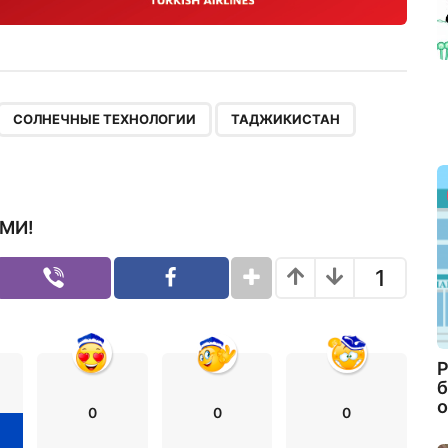
,
,
,
СОЛНЕЧНЫЕ ТЕХНОЛОГИИ
ТАДЖИКИСТАН
МИ!
1
Р
б
о
0
0
0