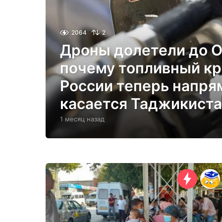
2064
2
Дроны долетели до О
почему топливный кр
России теперь напр
касается Таджикист
1 месяц назад
1
м
е
с
я
ц
н
а
з
а
д