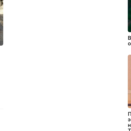
В
П
э
н