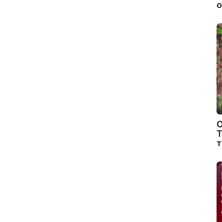
о
О
Т
т