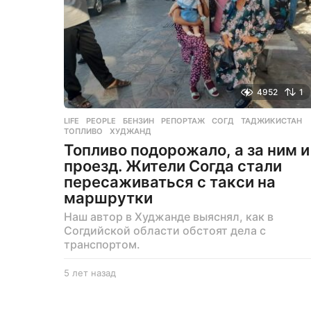
4952
1
LIFE
,
PEOPLE
БЕНЗИН
,
РЕПОРТАЖ
,
СОГД
,
ТАДЖИКИСТАН
,
ТОПЛИВО
,
ХУДЖАНД
Топливо подорожало, а за ним и
проезд. Жители Согда стали
пересаживаться с такси на
маршрутки
Наш автор в Худжанде выяснял, как в
Согдийской области обстоят дела с
транспортом.
5 лет назад
5
л
е