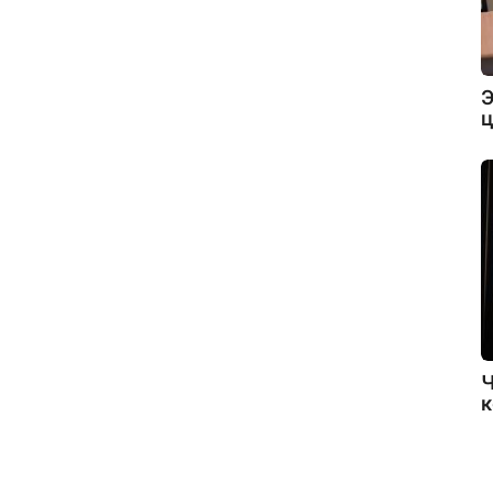
Э
ц
Ч
к