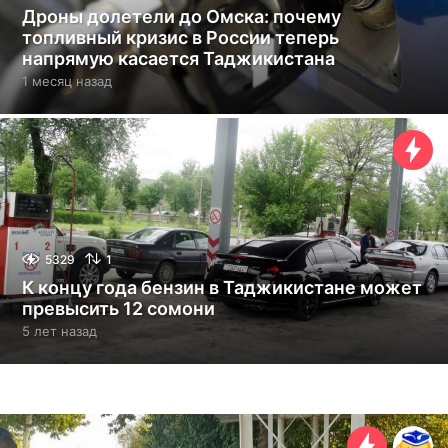
Дроны долетели до Омска: почему
топливный кризис в России теперь
напрямую касается Таджикистана
1 месяц назад
1
м
е
с
я
ц
н
а
з
а
5329
1
д
К концу года бензин в Таджикистане может
превысить 12 сомони
5 лет назад
5
л
е
т
н
а
з