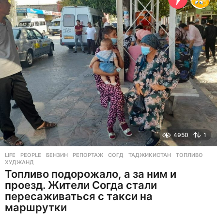
а
д
4950
1
LIFE
,
PEOPLE
БЕНЗИН
,
РЕПОРТАЖ
,
СОГД
,
ТАДЖИКИСТАН
,
ТОПЛИВО
,
ХУДЖАНД
Топливо подорожало, а за ним и
проезд. Жители Согда стали
пересаживаться с такси на
маршрутки