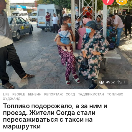
а
д
4952
1
LIFE
,
PEOPLE
БЕНЗИН
,
РЕПОРТАЖ
,
СОГД
,
ТАДЖИКИСТАН
,
ТОПЛИВО
,
ХУДЖАНД
Топливо подорожало, а за ним и
проезд. Жители Согда стали
пересаживаться с такси на
маршрутки