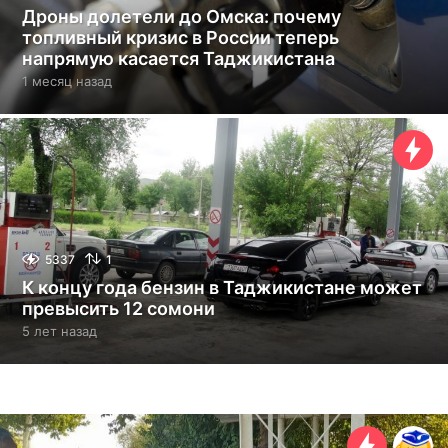
Дроны долетели до Омска: почему
топливный кризис в России теперь
напрямую касается Таджикистана
1 месяц назад
1
м
е
с
я
ц
н
а
з
а
5337
1
д
К концу года бензин в Таджикистане может
превысить 12 сомони
5 лет назад
5
л
е
т
н
а
з