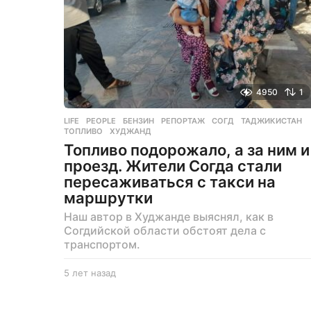
4950
1
LIFE
,
PEOPLE
БЕНЗИН
,
РЕПОРТАЖ
,
СОГД
,
ТАДЖИКИСТАН
,
ТОПЛИВО
,
ХУДЖАНД
Топливо подорожало, а за ним и
проезд. Жители Согда стали
пересаживаться с такси на
маршрутки
Наш автор в Худжанде выяснял, как в
Согдийской области обстоят дела с
транспортом.
5 лет назад
5
л
е