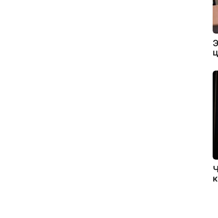
Э
ц
Ч
к