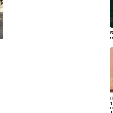
В
П
э
н