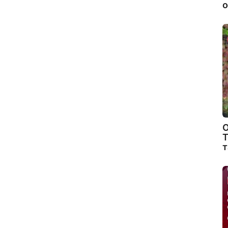
о
О
Т
т