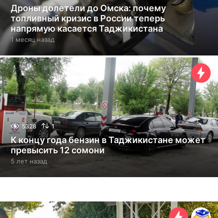
Дроны долетели до Омска: почему
топливный кризис в России теперь
напрямую касается Таджикистана
1 месяц назад
1
м
е
с
я
ц
н
а
з
а
5328
1
д
К концу года бензин в Таджикистане может
превысить 12 сомони
5 лет назад
5
л
е
т
н
а
з