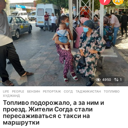
а
д
4950
1
LIFE
,
PEOPLE
БЕНЗИН
,
РЕПОРТАЖ
,
СОГД
,
ТАДЖИКИСТАН
,
ТОПЛИВО
,
ХУДЖАНД
Топливо подорожало, а за ним и
проезд. Жители Согда стали
пересаживаться с такси на
маршрутки