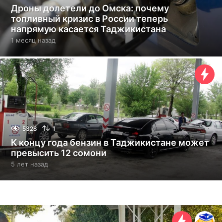
Дроны долетели до Омска: почему
топливный кризис в России теперь
напрямую касается Таджикистана
1 месяц назад
1
м
е
с
я
ц
н
а
з
а
5328
1
д
К концу года бензин в Таджикистане может
превысить 12 сомони
5 лет назад
5
л
е
т
н
а
з