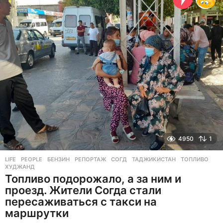
а
д
4950
1
LIFE
,
PEOPLE
БЕНЗИН
,
РЕПОРТАЖ
,
СОГД
,
ТАДЖИКИСТАН
,
ТОПЛИВО
,
ХУДЖАНД
Топливо подорожало, а за ним и
проезд. Жители Согда стали
пересаживаться с такси на
маршрутки