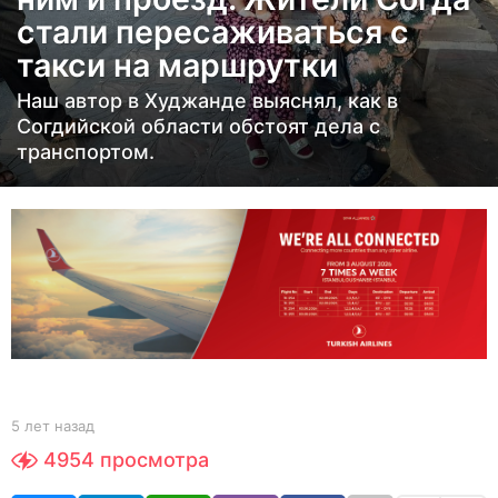
н
стали пересаживаться с
а
такси на маршрутки
з
а
Наш автор в Худжанде выяснял, как в
д
Согдийской области обстоят дела с
5
транспортом.
л
е
т
н
а
з
а
д
b
5 лет назад
5
y
л
4954
просмотра
Y
е
O
т