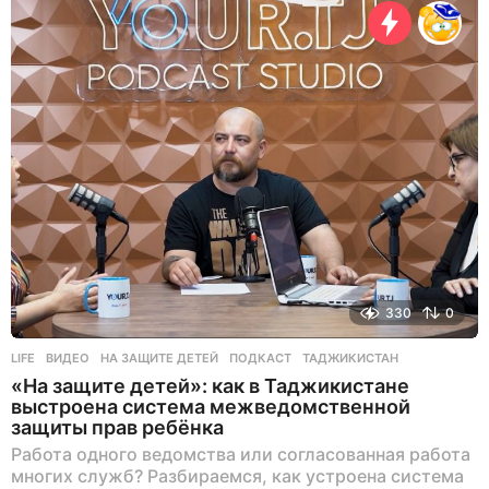
я
н
а
з
а
д
330
0
LIFE
ВИДЕО
,
НА ЗАЩИТЕ ДЕТЕЙ
,
ПОДКАСТ
,
ТАДЖИКИСТАН
«На защите детей»: как в Таджикистане
выстроена система межведомственной
защиты прав ребёнка
Работа одного ведомства или согласованная работа
многих служб? Разбираемся, как устроена система