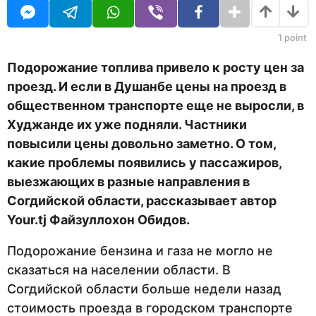
U
н
R
а
з
1
point
а
д
Подорожание топлива привело к росту цен за
проезд. И если в Душанбе цены на проезд в
общественном транспорте еще не выросли, в
Худжанде их уже подняли. Частники
повысили цены довольно заметно. О том,
какие проблемы появились у пассажиров,
выезжающих в разные направления в
Согдийской области, рассказывает автор
Your.tj Файзуллохон Обидов.
Подорожание бензина и газа не могло не
сказаться на населении области. В
Согдийской области больше недели назад
стоимость проезда в городском транспорте