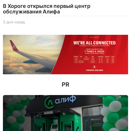
В Хороге открылся первый центр
обслуживания Алифа
3 дня назад
3
д
н
я
н
а
з
а
д
PR