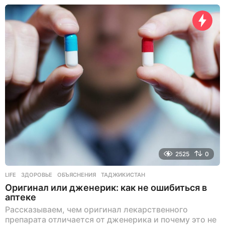
2525
0
LIFE
ЗДОРОВЬЕ
,
ОБЪЯСНЕНИЯ
,
ТАДЖИКИСТАН
Оригинал или дженерик: как не ошибиться в
аптеке
Рассказываем, чем оригинал лекарственного
препарата отличается от дженерика и почему это не