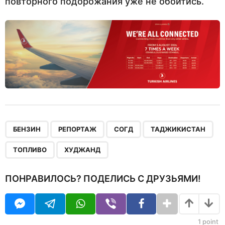
повторного подорожания уже не обойтись.
,
,
,
,
,
БЕНЗИН
РЕПОРТАЖ
СОГД
ТАДЖИКИСТАН
ТОПЛИВО
ХУДЖАНД
ПОНРАВИЛОСЬ? ПОДЕЛИСЬ С ДРУЗЬЯМИ!
1
point