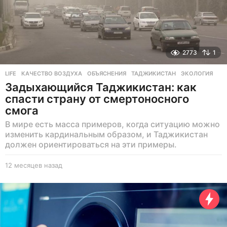
2773
1
LIFE
КАЧЕСТВО ВОЗДУХА
,
ОБЪЯСНЕНИЯ
,
ТАДЖИКИСТАН
,
ЭКОЛОГИЯ
Задыхающийся Таджикистан: как
спасти страну от смертоносного
смога
В мире есть масса примеров, когда ситуацию можно
изменить кардинальным образом, и Таджикистан
должен ориентироваться на эти примеры.
12 месяцев назад
1
2
м
е
с
я
ц