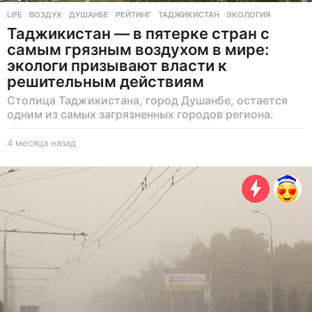
LIFE
ВОЗДУХ
,
ДУШАНБЕ
,
РЕЙТИНГ
,
ТАДЖИКИСТАН
,
ЭКОЛОГИЯ
Таджикистан — в пятерке стран с
самым грязным воздухом в мире:
экологи призывают власти к
решительным действиям
Столица Таджикистана, город Душанбе, остается
одним из самых загрязненных городов региона.
4 месяца назад
4
м
е
с
я
ц
а
н
а
з
а
д