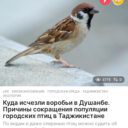
н
а
з
а
д
3775
0
LIFE
БИОРАЗНООБРАЗИЕ
,
ГОРОДСКАЯ СРЕДА
,
ТАДЖИКИСТАН
,
ЭКОЛОГИЯ
Куда исчезли воробьи в Душанбе.
Причины сокращения популяции
городских птиц в Таджикистане
По видам и даже оперенью птиц можно судить об