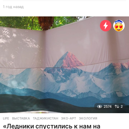
1 год назад
1
г
о
д
н
а
з
а
д
2574
2
LIFE
ВЫСТАВКА
,
ТАДЖИКИСТАН
,
ЭКО-АРТ
,
ЭКОЛОГИЯ
«Ледники спустились к нам на