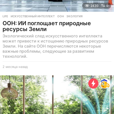
2430
0
LIFE
ИСКУССТВЕННЫЙ ИНТЕЛЛЕКТ
,
ООН
,
ЭКОЛОГИЯ
ООН: ИИ поглощает природные
ресурсы Земли
Экологический след искусственного интеллекта
может привести к истощению природных ресурсов
Земли. На сайте ООН перечисляются некоторые
важные проблемы, следующие за развитием
технологий.
2 месяца назад
2
м
е
с
я
ц
а
н
а
з