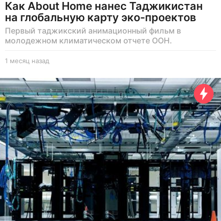
Как About Home нанес Таджикистан
на глобальную карту эко-проектов
Первый таджикский анимационный фильм в
молодежном климатическом отчете ООН.
1 месяц назад
1
м
е
с
я
ц
н
а
з
а
д