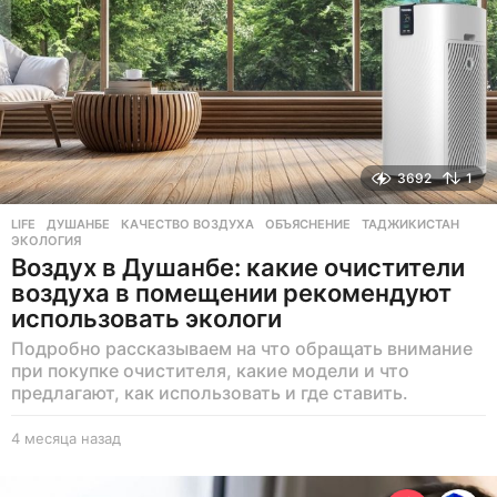
а
д
3692
1
LIFE
ДУШАНБЕ
,
КАЧЕСТВО ВОЗДУХА
,
ОБЪЯСНЕНИЕ
,
ТАДЖИКИСТАН
,
ЭКОЛОГИЯ
Воздух в Душанбе: какие очистители
воздуха в помещении рекомендуют
использовать экологи
Подробно рассказываем на что обращать внимание
при покупке очистителя, какие модели и что
предлагают, как использовать и где ставить.
4 месяца назад
4
м
е