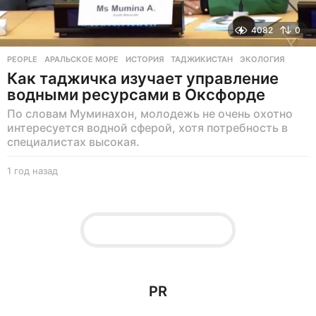
4082
0
PEOPLE
АРАЛЬСКОЕ МОРЕ
,
ИСТОРИЯ
,
ТАДЖИКИСТАН
,
ЭКОЛОГИЯ
Как таджичка изучает управление
водными ресурсами в Оксфорде
По словам Муминахон, молодежь не очень охотно
интересуется водной сферой, хотя потребность в
специалистах высокая.
1 год назад
1
г
о
д
н
а
з
а
д