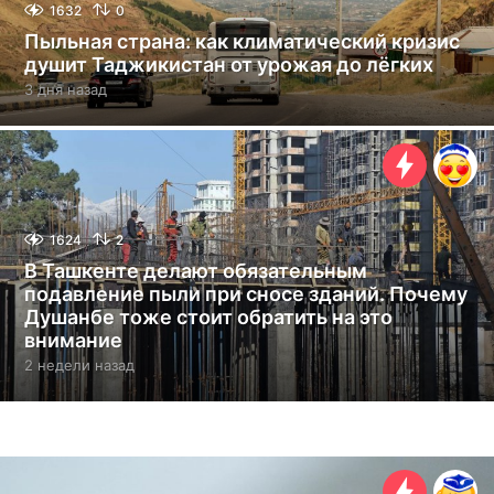
1632
0
Пыльная страна: как климатический кризис
душит Таджикистан от урожая до лёгких
3 дня назад
3
д
н
я
н
а
з
а
1624
2
д
В Ташкенте делают обязательным
подавление пыли при сносе зданий. Почему
Душанбе тоже стоит обратить на это
внимание
2 недели назад
2
н
е
д
е
л
и