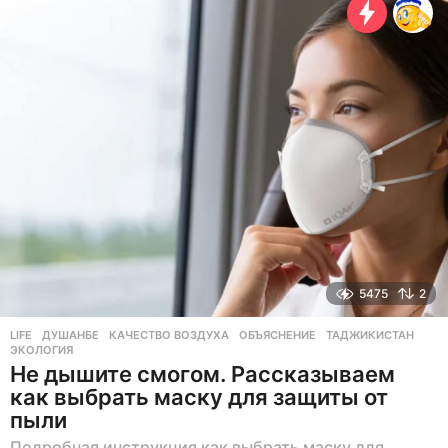
с
я
ц
а
н
а
з
а
д
5475
2
LIFE
ДУШАНБЕ
,
КАЧЕСТВО ВОЗДУХА
,
ОБЪЯСНЕНИЕ
,
ТАДЖИКИСТАН
,
ЭКОЛОГИЯ
Не дышите смогом. Рассказываем
как выбрать маску для защиты от
пыли
Подробная инструкция как выбрать маску для