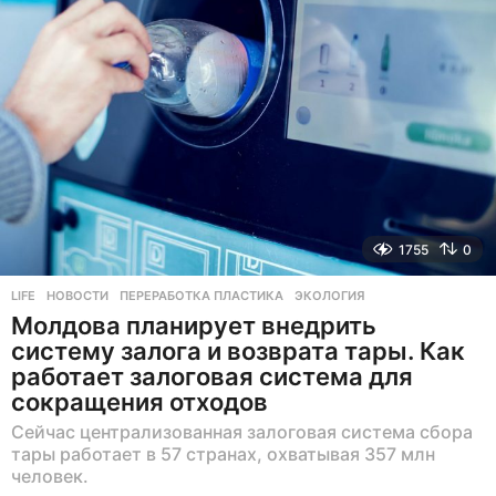
е
в
н
а
з
а
д
1755
0
LIFE
НОВОСТИ
,
ПЕРЕРАБОТКА ПЛАСТИКА
,
ЭКОЛОГИЯ
Молдова планирует внедрить
систему залога и возврата тары. Как
работает залоговая система для
сокращения отходов
Сейчас централизованная залоговая система сбора
тары работает в 57 странах, охватывая 357 млн
человек.