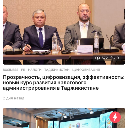
н
а
з
а
д
572
0
BUSINESS
,
PR
НАЛОГИ
,
ТАДЖИКИСТАН
,
ЦИФРОВИЗАЦИЯ
Прозрачность, цифровизация, эффективность:
новый курс развития налогового
администрирования в Таджикистане
2 дня назад
2
д
н
я
н
а