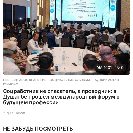
з
а
д
1001
0
LIFE
ЗДРАВООХРАНЕНИЕ
,
СОЦИАЛЬНЫЕ СЛУЖБЫ
,
ТАДЖИКИСТАН
,
ЮНИСЕФ
Соцработник не спасатель, а проводник: в
Душанбе прошёл международный форум о
будущем профессии
2 дня назад
2
д
н
НЕ ЗАБУДЬ ПОСМОТРЕТЬ
я