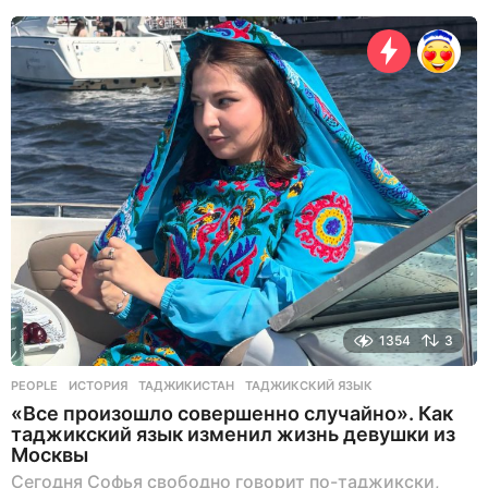
н
а
з
а
д
1354
3
PEOPLE
ИСТОРИЯ
,
ТАДЖИКИСТАН
,
ТАДЖИКСКИЙ ЯЗЫК
«Все произошло совершенно случайно». Как
таджикский язык изменил жизнь девушки из
Москвы
Сегодня Софья свободно говорит по-таджикски,