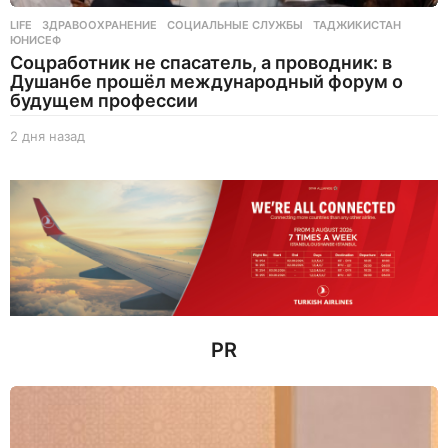
LIFE
ЗДРАВООХРАНЕНИЕ
,
СОЦИАЛЬНЫЕ СЛУЖБЫ
,
ТАДЖИКИСТАН
,
ЮНИСЕФ
Соцработник не спасатель, а проводник: в
Душанбе прошёл международный форум о
будущем профессии
2 дня назад
2
д
н
я
н
а
з
а
д
PR