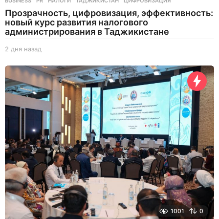
BUSINESS
,
PR
НАЛОГИ
,
ТАДЖИКИСТАН
,
ЦИФРОВИЗАЦИЯ
Прозрачность, цифровизация, эффективность:
новый курс развития налогового
администрирования в Таджикистане
2 дня назад
2
д
н
я
н
а
з
а
д
1001
0