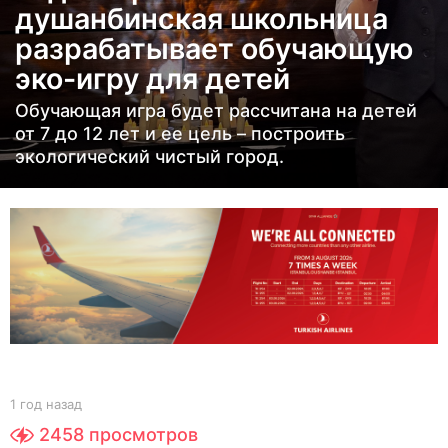
душанбинская школьница
а
разрабатывает обучающую
з
а
эко-игру для детей
д
Обучающая игра будет рассчитана на детей
1
от 7 до 12 лет и ее цель – построить
г
экологический чистый город.
о
д
н
а
з
а
д
b
1 год назад
1
y
г
2458
просмотров
Y
о