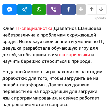
O
д
U
н
R
а
з
3
points
а
д
Юная
IT-специалистка
Давлатноз Шаншоева
небезразлична к проблемам окружающей
среды. Используя свои знания и умения по IT,
девушка разработала обучающую игру для
детей, чтобы привить им
эко-привычки
и
научить бережно относиться к природе.
На данный момент игра находится на стадии
доработки: для того, чтобы загрузить ее на
онлайн-платформы, Давлатноз должна
перевести ее на подходящий для загрузки
язык программирования, и сейчас работает
над решением этого вопроса.