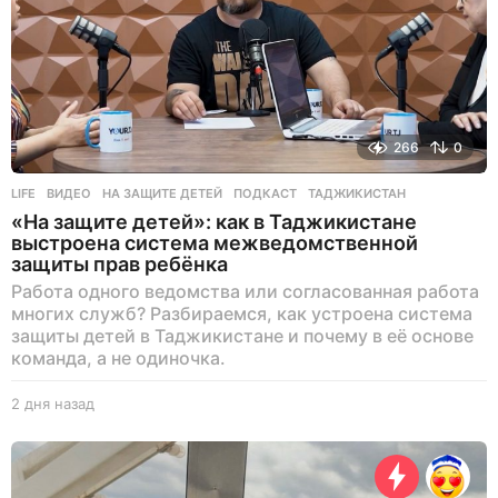
266
0
LIFE
ВИДЕО
,
НА ЗАЩИТЕ ДЕТЕЙ
,
ПОДКАСТ
,
ТАДЖИКИСТАН
«На защите детей»: как в Таджикистане
выстроена система межведомственной
защиты прав ребёнка
Работа одного ведомства или согласованная работа
многих служб? Разбираемся, как устроена система
защиты детей в Таджикистане и почему в её основе
команда, а не одиночка.
2 дня назад
2
д
н
я
н