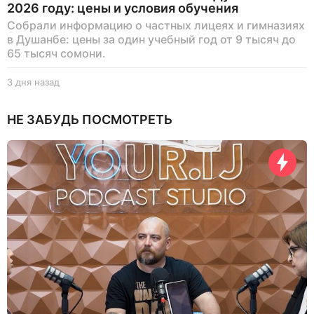
2026 году: цены и условия обучения
Собрали информацию о частных лицеях и гимназиях
в Душанбе: цены за один учебный год от 9 тысяч до
65 тысяч сомони.
3 дня назад
3
д
н
НЕ ЗАБУДЬ ПОСМОТРЕТЬ
я
н
а
з
а
д