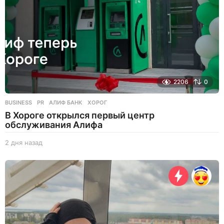
2206
0
BUSINESS
,
PR
АЛИФ БАНК
,
ХОРОГ
В Хороге открылся первый центр
обслуживания Алифа
2 дня назад
2
д
н
я
н
а
з
а
д