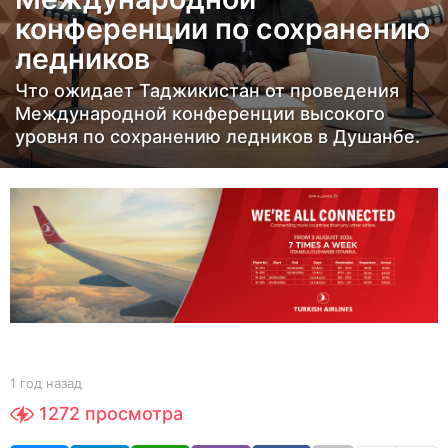
н
конференции по сохранению
а
ледников
з
а
Что ожидает Таджикистан от проведения
д
Международной конференции высокого
1
уровня по сохранению ледников в Душанбе.
г
о
д
н
а
з
а
д
b
1 год назад
1
y
г
1272
просмотра
Y
о
O
д