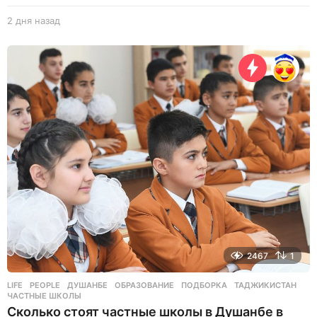
2 дня назад
2
д
н
я
н
а
з
а
д
2467
1
LIFE
,
PEOPLE
ДУШАНБЕ
,
ОБРАЗОВАНИЕ
,
ПОДБОРКА
,
ТАДЖИКИСТАН
,
ЧАСТНЫЕ ШКОЛЫ
Сколько стоят частные школы в Душанбе в