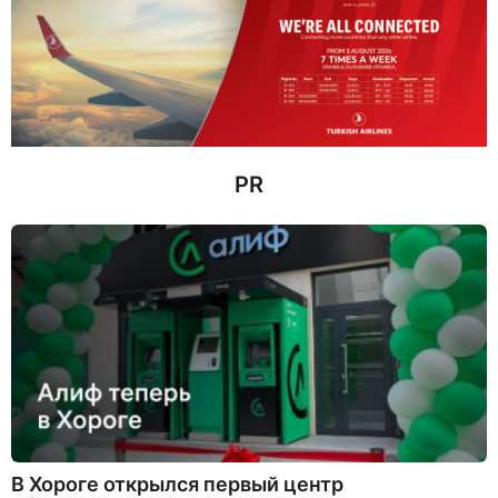
я
н
а
з
а
д
PR
В Хороге открылся первый центр