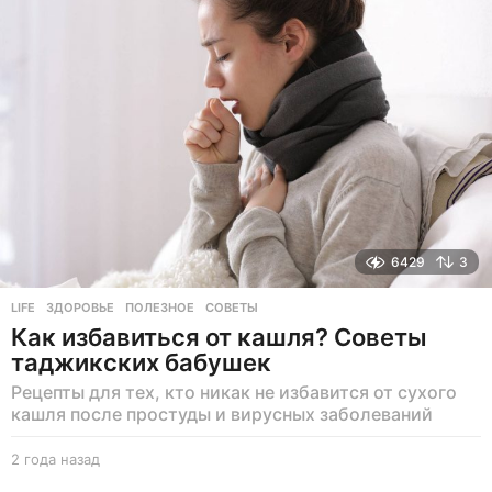
е
в
н
а
з
а
д
6429
3
LIFE
ЗДОРОВЬЕ
,
ПОЛЕЗНОЕ
,
СОВЕТЫ
Как избавиться от кашля? Советы
таджикских бабушек
Рецепты для тех, кто никак не избавится от сухого
кашля после простуды и вирусных заболеваний
2 года назад
2
г