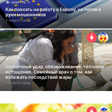
4244
-1
Как поехать на работу в Европу, не попав в
руки мошенников
3 недели назад
3
н
е
д
е
л
и
н
а
3063
2
з
Солнечный удар, обезвоживание, тепловое
а
истощение. Семейный врач о том, как
д
избежать последствий жары
3 недели назад
3
н
е
д
е
л
и