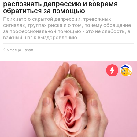
распознать депрессию и вовремя
обратиться за помощью
Психиатр о скрытой депрессии, тревожных
сигналах, группах риска и о том, почему обращение
за профессиональной помощью - это не слабость, а
важный шаг к выздоровлению.
2 месяца назад
2
м
е
с
я
ц
а
н
а
з
а
д