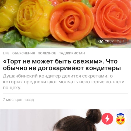
д
2807
1
LIFE
ОБЪЯСНЕНИЯ
,
ПОЛЕЗНОЕ
,
ТАДЖИКИСТАН
«Торт не может быть свежим». Что
обычно не договаривают кондитеры
Душанбинский кондитер делится секретами, о
которых предпочитают молчать некоторые коллеги
по цеху.
7 месяцев назад
7
м
е
с
я
ц