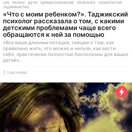
LIFE
,
PEOPLE
ДЕТИ
,
ЗДРАВООХРАНЕНИЕ
,
ПОЛЕЗНОЕ
,
ПСИХОЛОГИЯ
,
ТАДЖИКИСТАН
«Что с моим ребенком?». Таджикский
психолог рассказала о том, с какими
детскими проблемами чаще всего
обращаются к ней за помощью
«Все ваши длинные нотации, лекции о том, как
правильно жить, что можно и нельзя, как вести
себя, практически полностью бесполезны для ваших
детей».
2 года назад
2
г
о
д
а
н
а
з
а
д