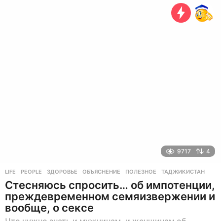
д
а
н
а
з
а
д
9717
4
LIFE
,
PEOPLE
ЗДОРОВЬЕ
,
ОБЪЯСНЕНИЕ
,
ПОЛЕЗНОЕ
,
ТАДЖИКИСТАН
Стесняюсь спросить… об импотенции,
преждевременном семяизвержении и
вообще, о сексе