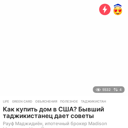
о
д
а
н
а
з
а
д
5532
4
LIFE
GREEN CARD
,
ОБЪЯСНЕНИЯ
,
ПОЛЕЗНОЕ
,
ТАДЖИКИСТАН
Как купить дом в США? Бывший
таджикистанец дает советы
Рауф Маджидиён, ипотечный брокер Madison