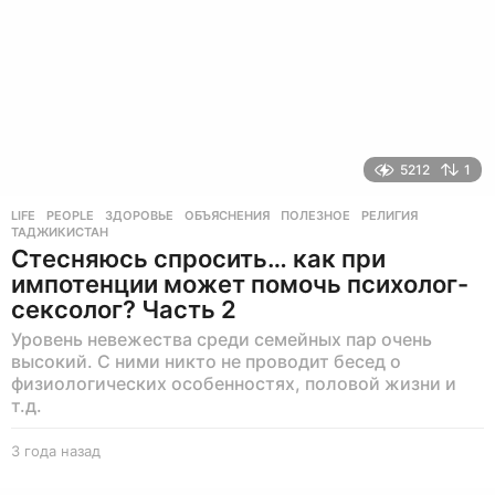
5212
1
LIFE
,
PEOPLE
ЗДОРОВЬЕ
,
ОБЪЯСНЕНИЯ
,
ПОЛЕЗНОЕ
,
РЕЛИГИЯ
,
ТАДЖИКИСТАН
Стесняюсь спросить… как при
импотенции может помочь психолог-
сексолог? Часть 2
Уровень невежества среди семейных пар очень
высокий. С ними никто не проводит бесед о
физиологических особенностях, половой жизни и
т.д.
3 года назад
3
г
о