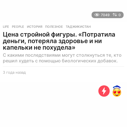
7049
0
LIFE
,
PEOPLE
ИСТОРИЯ
,
ПОЛЕЗНОЕ
,
ТАДЖИКИСТАН
Цена стройной фигуры. «Потратила
деньги, потеряла здоровье и ни
капельки не похудела»
С какими последствиями могут столкнуться те, кто
решил худеть с помощью биологических добавок.
3 года назад
3
г
о
д
а
н
а
з
а
д