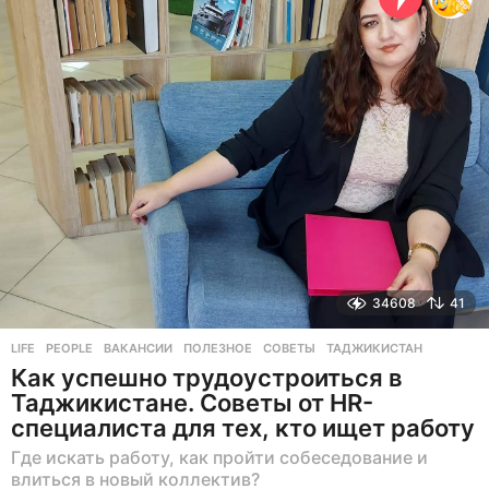
а
н
а
з
а
д
34608
41
LIFE
,
PEOPLE
ВАКАНСИИ
,
ПОЛЕЗНОЕ
,
СОВЕТЫ
,
ТАДЖИКИСТАН
Как успешно трудоустроиться в
Таджикистане. Советы от HR-
специалиста для тех, кто ищет работу
Где искать работу, как пройти собеседование и
влиться в новый коллектив?