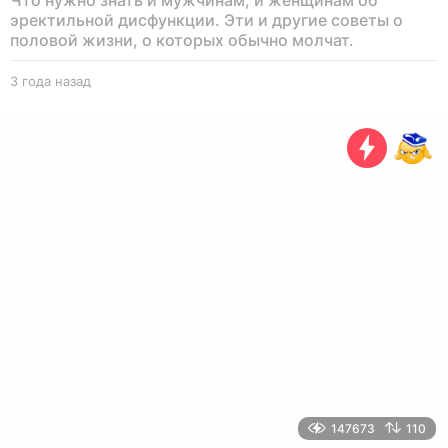
Что нужно знать и мужчинам, и женщинам об
эректильной дисфункции. Эти и другие советы о
половой жизни, о которых обычно молчат.
3 года назад
3
г
о
д
а
н
а
з
а
д
147673
110