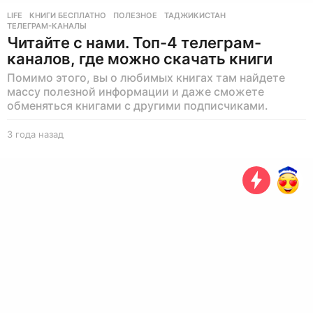
LIFE
КНИГИ БЕСПЛАТНО
,
ПОЛЕЗНОЕ
,
ТАДЖИКИСТАН
,
ТЕЛЕГРАМ-КАНАЛЫ
Читайте с нами. Топ-4 телеграм-
каналов, где можно скачать книги
Помимо этого, вы о любимых книгах там найдете
массу полезной информации и даже сможете
обменяться книгами с другими подписчиками.
3 года назад
3
г
о
д
а
н
а
з
а
д