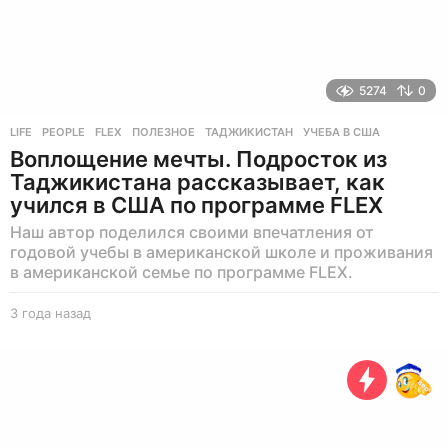
5274
0
LIFE
,
PEOPLE
FLEX
,
ПОЛЕЗНОЕ
,
ТАДЖИКИСТАН
,
УЧЕБА В США
Воплощение мечты. Подросток из
Таджикистана рассказывает, как
учился в США по программе FLEX
Наш автор поделился своими впечатления от
годовой учебы в американской школе и проживания
в американской семье по программе FLEX.
3 года назад
3
г
о
д
а
н
а
з