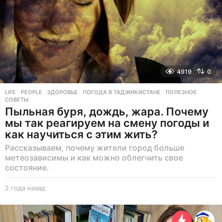
4919
0
LIFE
,
PEOPLE
ЗДОРОВЬЕ
,
ПОГОДА В ТАДЖИКИСТАНЕ
,
ПОЛЕЗНОЕ
,
СОВЕТЫ
Пыльная буря, дождь, жара. Почему
мы так реагируем на смену погоды и
как научиться с этим жить?
Рассказываем, почему жители город больше
метеозависимы и как можно облегчить свое
состояние.
2 года назад
2
г
о
д