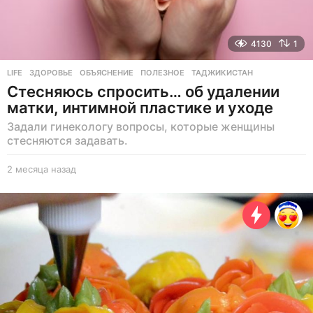
4130
1
LIFE
ЗДОРОВЬЕ
,
ОБЪЯСНЕНИЕ
,
ПОЛЕЗНОЕ
,
ТАДЖИКИСТАН
Стесняюсь спросить… об удалении
матки, интимной пластике и уходе
Задали гинекологу вопросы, которые женщины
стесняются задавать.
2 месяца назад
2
м
е
с
я
ц
а
н
а
з
а