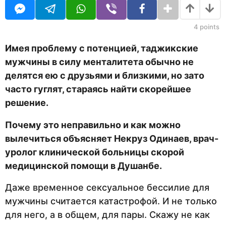
U
а
R
н
а
4
points
з
а
Имея проблему с потенцией, таджикские
д
мужчины в силу менталитета обычно не
делятся ею с друзьями и близкими, но зато
часто гуглят, стараясь найти скорейшее
решение.
Почему это неправильно и как можно
вылечиться объясняет Некруз Одинаев, врач-
уролог клинической больницы скорой
медицинской помощи в Душанбе.
Даже временное сексуальное бессилие для
мужчины считается катастрофой. И не только
для него, а в общем, для пары. Скажу не как