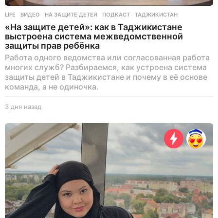
LIFE
ВИДЕО
,
НА ЗАЩИТЕ ДЕТЕЙ
,
ПОДКАСТ
,
ТАДЖИКИСТАН
«На защите детей»: как в Таджикистане
выстроена система межведомственной
защиты прав ребёнка
Работа одного ведомства или согласованная работа
многих служб? Разбираемся, как устроена система
защиты детей в Таджикистане и почему в её основе
команда, а не одиночка.
3 дня назад
3
д
н
я
н
а
з
а
д