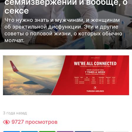
семяизвержении и вообще, о
а
з
сексе
а
Что нужно знать и мужчинам, и женщинам
д
об эректильной дисфункции. Эти и другие
3
советы о половой жизни, о которых обычно
г
молчат.
о
д
а
н
а
з
а
д
b
3 года назад
3
y
г
9727
просмотров
Y
о
O
д