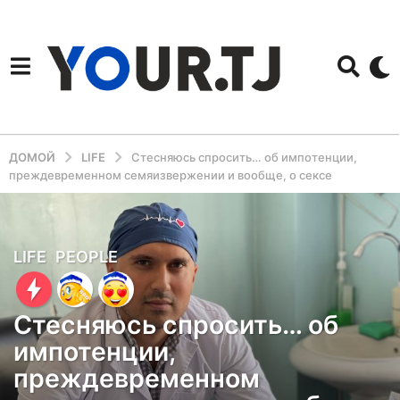
ДОМОЙ
LIFE
Стесняюсь спросить… об импотенции,
преждевременном семяизвержении и вообще, о сексе
3
LIFE
,
PEOPLE
г
о
Стесняюсь спросить… об
д
импотенции,
а
преждевременном
н