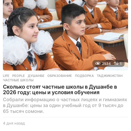
а
д
2534
1
LIFE
,
PEOPLE
ДУШАНБЕ
,
ОБРАЗОВАНИЕ
,
ПОДБОРКА
,
ТАДЖИКИСТАН
,
ЧАСТНЫЕ ШКОЛЫ
Сколько стоят частные школы в Душанбе в
2026 году: цены и условия обучения
Собрали информацию о частных лицеях и гимназиях
в Душанбе: цены за один учебный год от 9 тысяч до
65 тысяч сомони.
4 дня назад
4
д