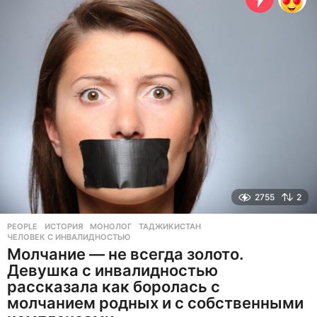
а
д
2755
2
PEOPLE
ИСТОРИЯ
,
МОНОЛОГ
,
ТАДЖИКИСТАН
,
ЧЕЛОВЕК С ИНВАЛИДНОСТЬЮ
Молчание — не всегда золото.
Девушка с инвалидностью
рассказала как боролась с
молчанием родных и с собственными