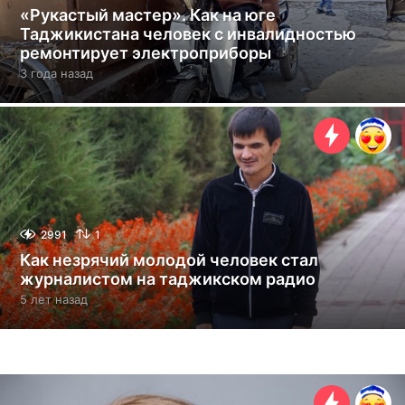
«Рукастый мастер». Как на юге
Таджикистана человек с инвалидностью
ремонтирует электроприборы
3 года назад
3
г
о
д
а
н
а
з
а
д
2991
1
Как незрячий молодой человек стал
журналистом на таджикском радио
5 лет назад
5
л
е
т
н
а
з