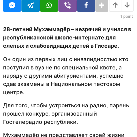
U
н
R
а
з
1
point
а
д
28-летний Мухаммадёр – незрячий и учился в
республиканской школе-интернате для
слепых и слабовидящих детей в Гиссаре.
Он один из первых лиц с инвалидностью кто
поступил в вуз не по специальной квоте, а
наряду с другими абитуриентами, успешно
сдав экзамены в Национальном тестовом
центре.
Для того, чтобы устроиться на радио, парень
прошел конкурс, организованный
Гостелерадио республики.
Мухаммадёр не представляет своей жизни