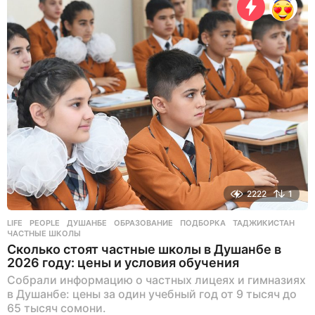
а
с
а
н
а
з
а
д
2222
1
LIFE
,
PEOPLE
ДУШАНБЕ
,
ОБРАЗОВАНИЕ
,
ПОДБОРКА
,
ТАДЖИКИСТАН
,
ЧАСТНЫЕ ШКОЛЫ
Сколько стоят частные школы в Душанбе в
2026 году: цены и условия обучения
Собрали информацию о частных лицеях и гимназиях
в Душанбе: цены за один учебный год от 9 тысяч до
65 тысяч сомони.