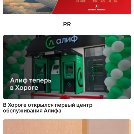
з
а
д
PR
В Хороге открылся первый центр
обслуживания Алифа