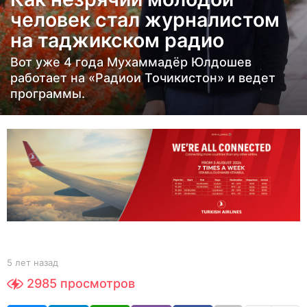
т
человек стал журналистом
н
на таджикском радио
а
з
Вот уже 4 года Мухаммадёр Юлдошев
а
работает на «Радиои Точикистон» и ведет
программы.
д
5
л
е
т
н
а
з
а
д
b
5 лет назад
5
y
л
2985
просмотров
Y
е
O
т