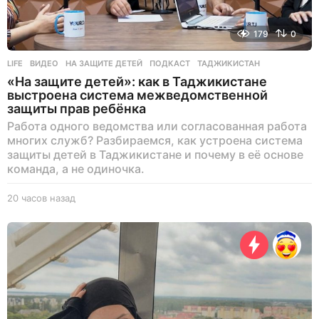
179
0
LIFE
ВИДЕО
,
НА ЗАЩИТЕ ДЕТЕЙ
,
ПОДКАСТ
,
ТАДЖИКИСТАН
«На защите детей»: как в Таджикистане
выстроена система межведомственной
защиты прав ребёнка
Работа одного ведомства или согласованная работа
многих служб? Разбираемся, как устроена система
защиты детей в Таджикистане и почему в её основе
команда, а не одиночка.
20 часов назад
1
9
ч
а
с
о
в
н
а