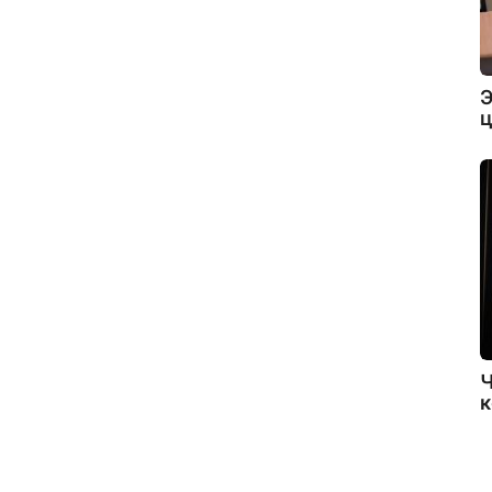
Э
ц
Ч
к