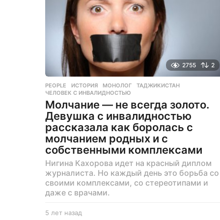
2755
2
PEOPLE
ИСТОРИЯ
,
МОНОЛОГ
,
ТАДЖИКИСТАН
,
ЧЕЛОВЕК С ИНВАЛИДНОСТЬЮ
Молчание — не всегда золото.
Девушка с инвалидностью
рассказала как боролась с
молчанием родных и с
собственными комплексами
Нигина Кахорова идет на красный диплом
журналиста. Но каждый день это борьба со
своими комплексами, со стереотипами и
даже с врачами.
5 лет назад
5