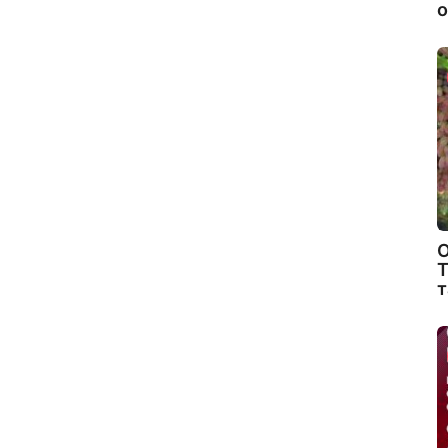
о
О
Т
т