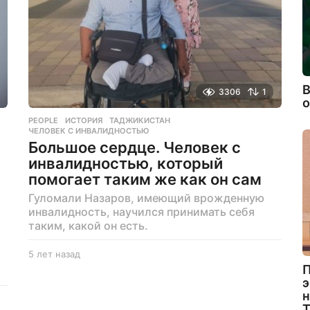
В
3306
1
PEOPLE
ИСТОРИЯ
,
ТАДЖИКИСТАН
,
ЧЕЛОВЕК С ИНВАЛИДНОСТЬЮ
Большое сердце. Человек с
инвалидностью, который
помогает таким же как он сам
Гуломали Назаров, имеющий врожденную
инвалидность, научился принимать себя
таким, какой он есть.
5 лет назад
5
л
П
е
э
т
н
н