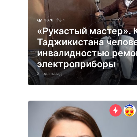
3878
1
«Рукастый мастер». К
Таджикистана челове
инвалидностью ремо
электроприборы
3 года назад
3
г
о
д
а
н
а
з
а
д