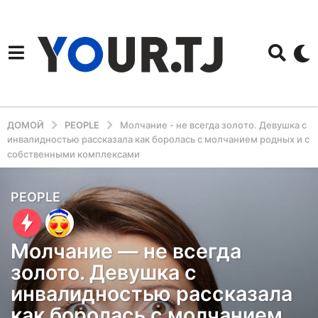
ДОМОЙ
PEOPLE
Молчание - не всегда золото. Девушка с
инвалидностью рассказала как боролась с молчанием родных и с
собственными комплексами
5
PEOPLE
л
е
Молчание — не всегда
т
золото. Девушка с
н
инвалидностью рассказала
а
как боролась с молчанием
з