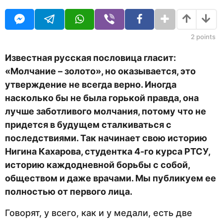
O
т
U
н
R
а
з
2
points
а
д
Известная русская пословица гласит:
«Молчание – золото», но оказывается, это
утверждение не всегда верно. Иногда
насколько бы не была горькой правда, она
лучше заботливого молчания, потому что не
придется в будущем сталкиваться с
последствиями. Так начинает свою историю
Нигина Кахарова, студентка 4-го курса РТСУ,
историю каждодневной борьбы с собой,
обществом и даже врачами. Мы публикуем ее
полностью от первого лица.
Говорят, у всего, как и у медали, есть две