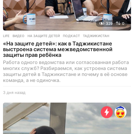
329
0
LIFE
ВИДЕО
,
НА ЗАЩИТЕ ДЕТЕЙ
,
ПОДКАСТ
,
ТАДЖИКИСТАН
«На защите детей»: как в Таджикистане
выстроена система межведомственной
защиты прав ребёнка
Работа одного ведомства или согласованная работа
многих служб? Разбираемся, как устроена система
защиты детей в Таджикистане и почему в её основе
команда, а не одиночка.
3 дня назад
3
д
н
я
н
а
з
а