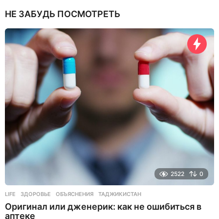
н
НЕ ЗАБУДЬ ПОСМОТРЕТЬ
я
н
а
з
а
д
2522
0
LIFE
ЗДОРОВЬЕ
,
ОБЪЯСНЕНИЯ
,
ТАДЖИКИСТАН
Оригинал или дженерик: как не ошибиться в
аптеке