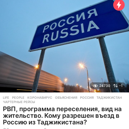
д
а
н
а
з
а
д
24730
-1
LIFE
,
PEOPLE
КОРОНАВИРУС
,
ОБЪЯСНЕНИЯ
,
РОССИЯ
,
ТАДЖИКИСТАН
,
ЧАРТЕРНЫЕ РЕЙСЫ
РВП, программа переселения, вид на
жительство. Кому разрешен въезд в
Россию из Таджикистана?