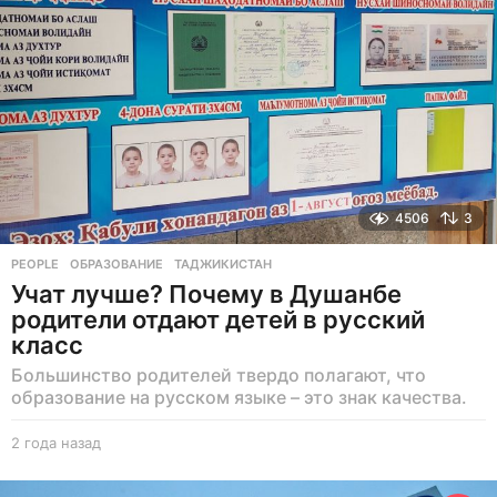
а
д
4506
3
PEOPLE
ОБРАЗОВАНИЕ
,
ТАДЖИКИСТАН
Учат лучше? Почему в Душанбе
родители отдают детей в русский
класс
Большинство родителей твердо полагают, что
образование на русском языке – это знак качества.
2 года назад
2
г
о