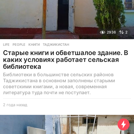
2936
2
LIFE
,
PEOPLE
КНИГИ
,
ТАДЖИКИСТАН
Старые книги и обветшалое здание. В
каких условиях работает сельская
библиотека
Библиотеки в большинстве сельских районов
Таджикистана в основном заполнены старыми
советскими книгами, а новая, современная
литература туда почти не поступает.
2 года назад
2
г
о
д
а
н