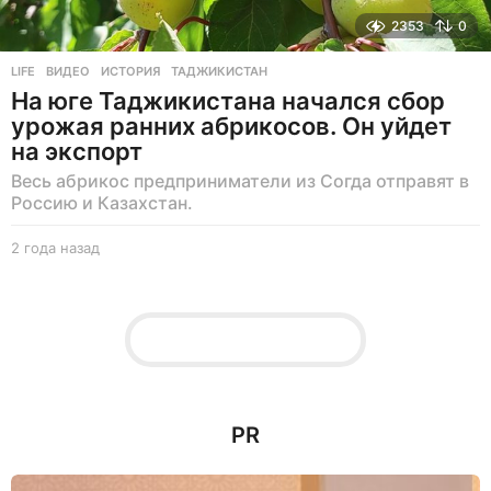
2353
0
LIFE
ВИДЕО
,
ИСТОРИЯ
,
ТАДЖИКИСТАН
На юге Таджикистана начался сбор
урожая ранних абрикосов. Он уйдет
на экспорт
Весь абрикос предприниматели из Согда отправят в
Россию и Казахстан.
2 года назад
2
г
о
д
а
н
а
з
а
д