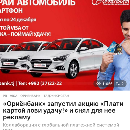
а
н
а
з
а
д
11656
2
PR
VISA
,
ОРИЁНБАНК
,
ТАДЖИКИСТАН
«Ориёнбанк» запустил акцию «Плати
картой лови удачу!» и снял для нее
рекламу
Коллаборация с глобальной платежной системой