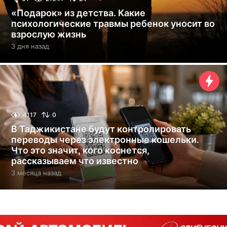
«Подарок» из детства. Какие
психологические травмы ребенок уносит во
взрослую жизнь
3 дня назад
3
д
н
я
н
а
з
а
4117
0
д
В Таджикистане будут контролировать
переводы через электронные кошельки.
Что это значит, кого коснется,
рассказываем что известно
3 месяца назад
3
м
е
с
я
ц