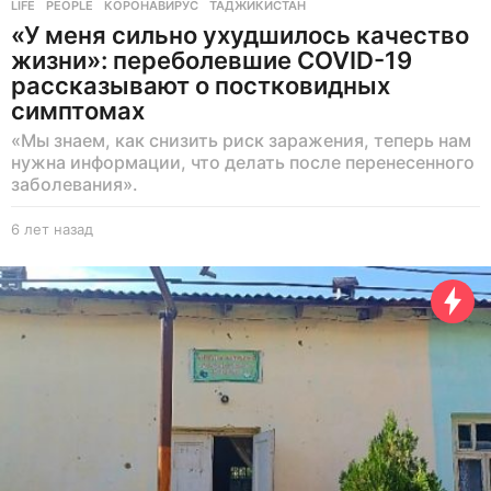
LIFE
,
PEOPLE
КОРОНАВИРУС
,
ТАДЖИКИСТАН
«У меня сильно ухудшилось качество
жизни»: переболевшие COVID-19
рассказывают о постковидных
симптомах
«Мы знаем, как снизить риск заражения, теперь нам
нужна информации, что делать после перенесенного
заболевания».
6 лет назад
6
л
е
т
н
а
з
а
д