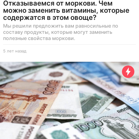
Отказываемся от моркови. Чем
можно заменить витамины, которые
содержатся в этом овоще?
Мы решили предложить вам равносильные по
составу продукты, которые могут заменить
полезные свойства моркови.
5 лет назад
5
л
е
т
н
а
з
а
д