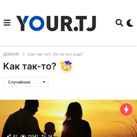
ДОМОЙ
Как так-то?; Ин чӣ хел шуд?
Как так-то?
Случайные
61
21041
24