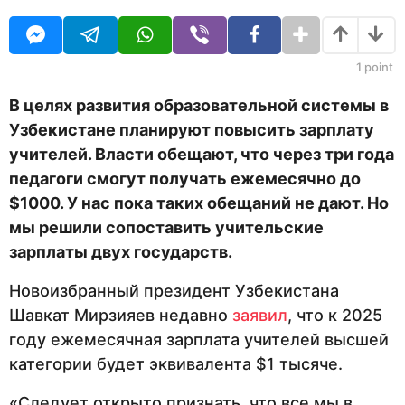
O
т
U
н
R
а
з
1
point
а
д
В целях развития образовательной системы в
Узбекистане планируют по
высить зарплату
учителей. Власти обещают, что через три года
педагоги смогут получать ежемесячно до
$1000.
У нас пока таких обещаний не дают. Но
мы решили сопоставить учительские
зарплаты двух государств.
Новоизбранный президент Узбекистана
Шавкат Мирзияев недавно
заявил
, что к 2025
году ежемесячная зарплата учителей высшей
категории будет эквивалента $1 тысяче.
«Следует открыто признать, что все мы в