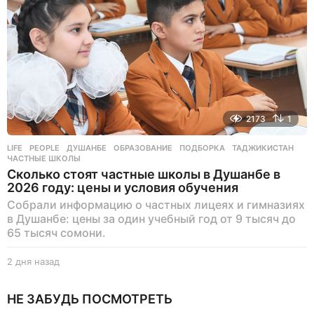
з
а
д
2173
1
LIFE
,
PEOPLE
ДУШАНБЕ
,
ОБРАЗОВАНИЕ
,
ПОДБОРКА
,
ТАДЖИКИСТАН
,
ЧАСТНЫЕ ШКОЛЫ
Сколько стоят частные школы в Душанбе в
2026 году: цены и условия обучения
Собрали информацию о частных лицеях и гимназиях
в Душанбе: цены за один учебный год от 9 тысяч до
65 тысяч сомони.
2 дня назад
2
д
н
НЕ ЗАБУДЬ ПОСМОТРЕТЬ
я