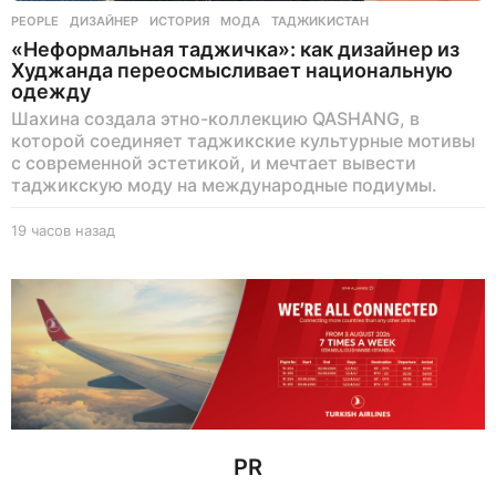
PEOPLE
ДИЗАЙНЕР
,
ИСТОРИЯ
,
МОДА
,
ТАДЖИКИСТАН
«Неформальная таджичка»: как дизайнер из
Худжанда переосмысливает национальную
одежду
Шахина создала этно-коллекцию QASHANG, в
которой соединяет таджикские культурные мотивы
с современной эстетикой, и мечтает вывести
таджикскую моду на международные подиумы.
19 часов назад
1
9
ч
а
с
о
в
н
а
з
а
д
PR