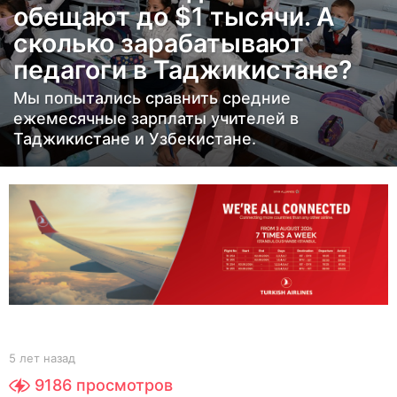
обещают до $1 тысячи. А
а
сколько зарабатывают
з
а
педагоги в Таджикистане?
д
Мы попытались сравнить средние
5
ежемесячные зарплаты учителей в
л
Таджикистане и Узбекистане.
е
т
н
а
з
а
д
b
5 лет назад
5
y
л
9186
просмотров
Y
е