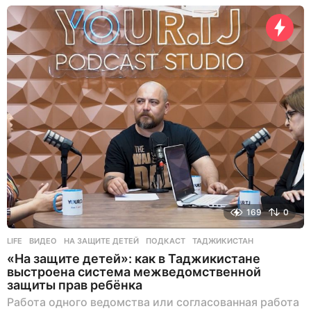
н
а
з
а
д
169
0
LIFE
ВИДЕО
,
НА ЗАЩИТЕ ДЕТЕЙ
,
ПОДКАСТ
,
ТАДЖИКИСТАН
«На защите детей»: как в Таджикистане
выстроена система межведомственной
защиты прав ребёнка
Работа одного ведомства или согласованная работа