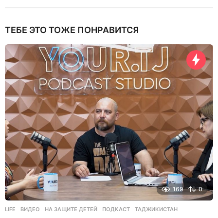
ТЕБЕ ЭТО ТОЖЕ ПОНРАВИТСЯ
169
0
LIFE
ВИДЕО
,
НА ЗАЩИТЕ ДЕТЕЙ
,
ПОДКАСТ
,
ТАДЖИКИСТАН