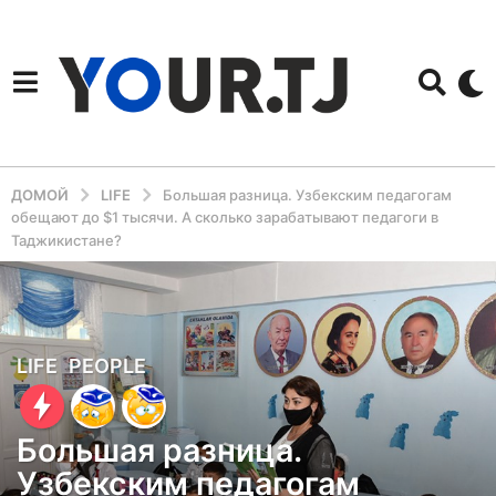
ДОМОЙ
LIFE
Большая разница. Узбекским педагогам
обещают до $1 тысячи. А сколько зарабатывают педагоги в
Таджикистане?
5
LIFE
,
PEOPLE
л
е
Большая разница.
т
Узбекским педагогам
н