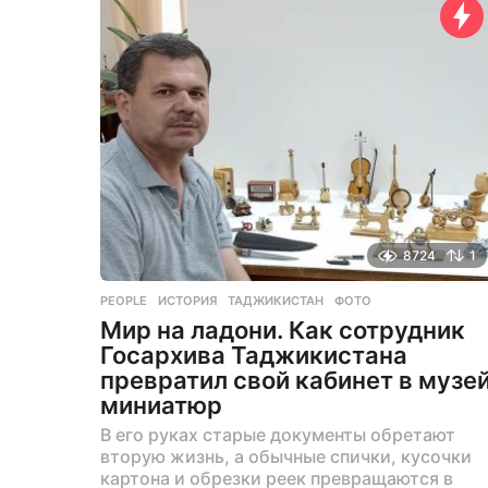
з
а
д
8724
1
PEOPLE
ИСТОРИЯ
,
ТАДЖИКИСТАН
,
ФОТО
Мир на ладони. Как сотрудник
Госархива Таджикистана
превратил свой кабинет в музе
миниатюр
В его руках старые документы обретают
вторую жизнь, а обычные спички, кусочки
картона и обрезки реек превращаются в