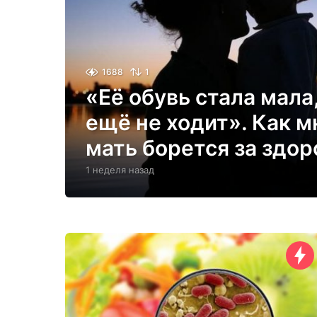
1688
1
«Её обувь стала мала,
ещё не ходит». Как 
мать борется за здо
1 неделя назад
1
н
е
д
е
л
я
н
а
з
а