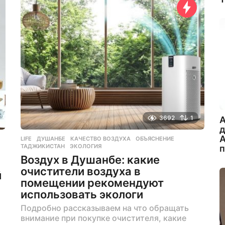
я
ц
а
н
а
з
а
д
3692
1
A
А
LIFE
ДУШАНБЕ
,
КАЧЕСТВО ВОЗДУХА
,
ОБЪЯСНЕНИЕ
,
ТАДЖИКИСТАН
,
ЭКОЛОГИЯ
Воздух в Душанбе: какие
очистители воздуха в
й
помещении рекомендуют
использовать экологи
Подробно рассказываем на что обращать
внимание при покупке очистителя, какие