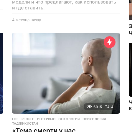
модели и что предлагают, как использовать
и где ставить.
4 месяца назад
4
м
Э
е
ц
с
я
ц
а
н
а
з
а
д
Ч
6915
4
к
LIFE
,
PEOPLE
ИНТЕРВЬЮ
,
ОНКОЛОГИЯ
,
ПСИХОЛОГИЯ
,
ТАДЖИКИСТАН
«Тема смерти у нас