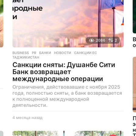
В
2086
2
BUSINESS
,
PR
БАНКИ
,
НОВОСТИ
,
САНКЦИИ ЕС
,
ТАДЖИКИСТАН
Санкции сняты: Душанбе Сити
Банк возвращает
международные операции
Ограничения, действовавшие с ноября 2025
года, полностью сняты, а банк возвращается
к полноценной международной
деятельности.
П
4 месяца назад
4
э
м
н
е
с