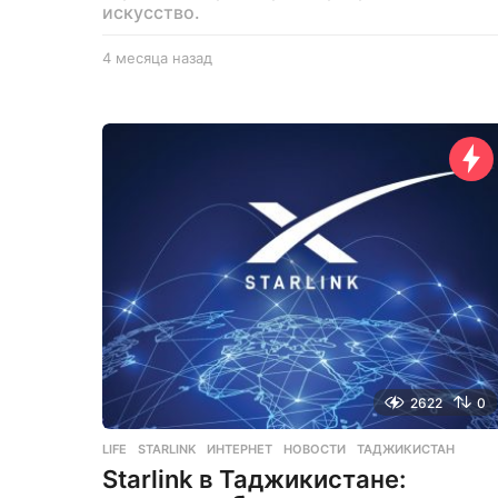
искусство.
4 месяца назад
4
м
е
с
я
ц
а
н
а
з
а
д
2622
0
LIFE
STARLINK
,
ИНТЕРНЕТ
,
НОВОСТИ
,
ТАДЖИКИСТАН
Starlink в Таджикистане: