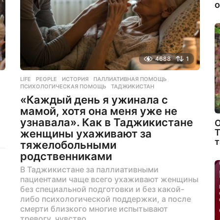
о
з
а
д
4688
1
LIFE
,
PEOPLE
ИСТОРИЯ
,
ПАЛЛИАТИВНАЯ ПОМОЩЬ
,
ПСИХОЛОГИЧЕСКАЯ ПОМОЩЬ
,
ТАДЖИКИСТАН
«Каждый день я ужинала с
мамой, хотя она меня уже не
узнавала». Как в Таджикистане
О
Т
женщины ухаживают за
т
тяжелобольными
родственниками
В Таджикистане за паллиативными
пациентами чаще всего ухаживают женщины
без специальной подготовки и без какой-
либо психологической поддержки, а после
смерти близкого многие испытывают
тревогу, чувство...