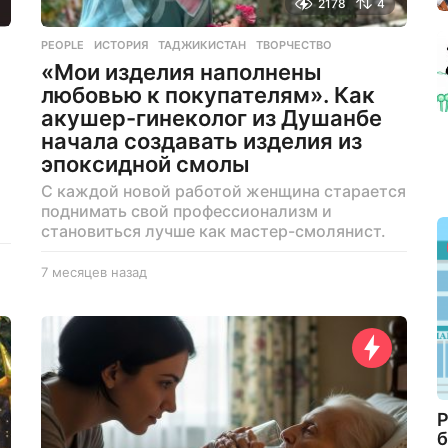
2178
4
PEOPLE
ИСТОРИЯ
,
ТАДЖИКИСТАН
,
ТВОРЧЕСТВО
«Мои изделия наполнены
любовью к покупателям». Как
акушер-гинеколог из Душанбе
начала создавать изделия из
эпоксидной смолы
С каждой новой работой женщина старается
поднимать свой профессионализм и
становиться лучше как мастер-смолянист.
7 месяцев назад
7
м
е
с
я
ц
е
в
Р
н
б
а