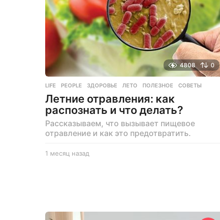
д
4808
0
LIFE
,
PEOPLE
ЗДОРОВЬЕ
,
ЛЕТО
,
ПОЛЕЗНОЕ
,
СОВЕТЫ
Летние отравления: как
распознать и что делать?
Рассказываем, что вызывает пищевое
отравление и как это предотвратить.
1 месяц назад
1
м
е
с
я
ц
н
а