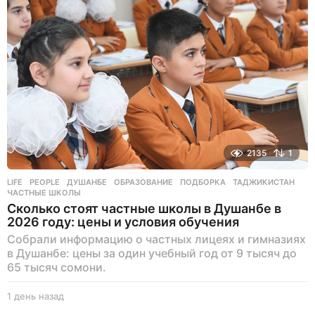
н
а
з
а
д
2135
1
LIFE
,
PEOPLE
ДУШАНБЕ
,
ОБРАЗОВАНИЕ
,
ПОДБОРКА
,
ТАДЖИКИСТАН
,
ЧАСТНЫЕ ШКОЛЫ
Сколько стоят частные школы в Душанбе в
2026 году: цены и условия обучения
Собрали информацию о частных лицеях и гимназиях
в Душанбе: цены за один учебный год от 9 тысяч до
65 тысяч сомони.
1 день назад
1
д