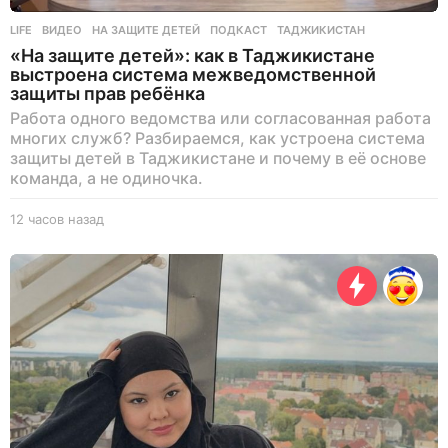
LIFE
ВИДЕО
,
НА ЗАЩИТЕ ДЕТЕЙ
,
ПОДКАСТ
,
ТАДЖИКИСТАН
«На защите детей»: как в Таджикистане
выстроена система межведомственной
защиты прав ребёнка
Работа одного ведомства или согласованная работа
многих служб? Разбираемся, как устроена система
защиты детей в Таджикистане и почему в её основе
команда, а не одиночка.
12 часов назад
1
2
ч
а
с
о
в
н
а
з
а
д