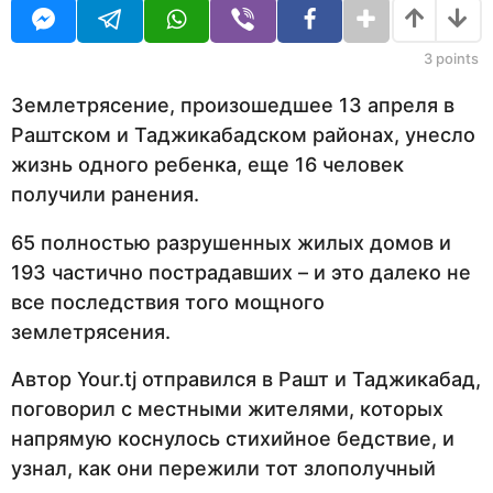
U
н
R
а
з
3
points
а
д
Землетрясение, произошедшее 13 апреля в
Раштском и Таджикабадском районах, унесло
жизнь одного ребенка, еще 16 человек
получили ранения.
65 полностью разрушенных жилых домов и
193 частично пострадавших – и это далеко не
все последствия того мощного
землетрясения.
Автор Your.tj отправился в Рашт и Таджикабад,
поговорил с местными жителями, которых
напрямую коснулось стихийное бедствие, и
узнал, как они пережили тот злополучный