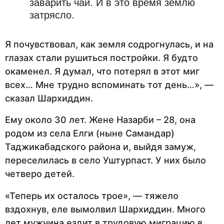
заварить чай. И в это время землю
затрясло.
Я почувствовал, как земля содрогнулась, и на
глазах стали рушиться постройки. Я будто
окаменел. Я думал, что потерял в этот миг
всех… Мне трудно вспоминать тот день…», —
сказал Шархиддин.
Ему около 30 лет. Жене Назарби – 28, она
родом из села Елги (ныне Самандар)
Таджикабадского района и, выйдя замуж,
переселилась в село Уштурпаст. У них было
четверо детей.
«Теперь их осталось трое», — тяжело
вздохнув, еле вымолвил Шархиддин. Много
лет мужчина ездит в трудовую миграцию в