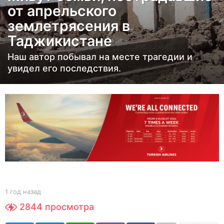
от апрельского
а
землетрясения в
з
а
Таджикистане
д
Наш автор побывал на месте трагедии и
1
увидел его последствия.
г
о
д
н
а
з
а
д
b
1 год назад
1
y
г
2844
просмотра
Y
о
O
д