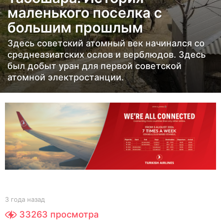
маленького поселка с
а
з
большим прошлым
а
Здесь советский атомный век начинался со
д
среднеазиатских ослов и верблюдов. Здесь
3
был добыт уран для первой советской
г
атомной электростанции.
о
д
а
н
а
з
а
д
b
3 года назад
3
y
г
33263
просмотра
Y
о