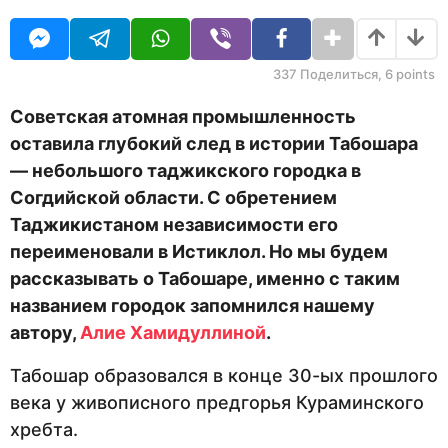
O
д
U
а
R
н
а
337
Поделиться,
6
points
з
а
Советская атомная промышленность
д
оставила глубокий след в истории Табошара
— небольшого таджикского городка в
Согдийской области. С обретением
Таджикистаном независимости его
переименовали в Истиклол. Но мы будем
рассказывать о Табошаре, именно с таким
названием городок запомнился нашему
автору,
Алие Хамидуллиной
.
Табошар образовался в конце 30-ых прошлого
века у живописного предгорья Кураминского
хребта.