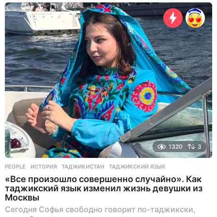
1320
3
PEOPLE
ИСТОРИЯ
,
ТАДЖИКИСТАН
,
ТАДЖИКСКИЙ ЯЗЫК
«Все произошло совершенно случайно». Как
таджикский язык изменил жизнь девушки из
Москвы
Сегодня Софья свободно говорит по-таджикски,