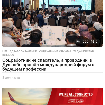
1000
0
LIFE
ЗДРАВООХРАНЕНИЕ
,
СОЦИАЛЬНЫЕ СЛУЖБЫ
,
ТАДЖИКИСТАН
,
ЮНИСЕФ
Соцработник не спасатель, а проводник: в
Душанбе прошёл международный форум о
будущем профессии
2 дня назад
2
д
н
я
н
а
з