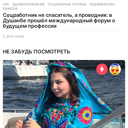
LIFE
ЗДРАВООХРАНЕНИЕ
,
СОЦИАЛЬНЫЕ СЛУЖБЫ
,
ТАДЖИКИСТАН
,
ЮНИСЕФ
Соцработник не спасатель, а проводник: в
Душанбе прошёл международный форум о
будущем профессии
2 дня назад
2
д
н
НЕ ЗАБУДЬ ПОСМОТРЕТЬ
я
н
а
з
а
д