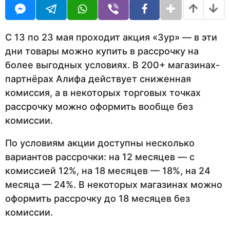
а
U
я
R
н
ц
а
а
н
С 13 по 23 мая проходит акция «Зур» — в эти
з
а
дни товары можно купить в рассрочку на
з
а
более выгодных условиях. В 200+ магазинах-
а
д
д
партнёрах Алифа действует сниженная
комиссия, а в некоторых торговых точках
рассрочку можно оформить вообще без
комиссии.
По условиям акции доступны несколько
вариантов рассрочки: на 12 месяцев — с
комиссией 12%, на 18 месяцев — 18%, на 24
месяца — 24%. В некоторых магазинах можно
оформить рассрочку до 18 месяцев без
комиссии.