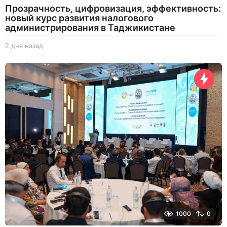
Прозрачность, цифровизация, эффективность:
новый курс развития налогового
администрирования в Таджикистане
2 дня назад
2
д
н
я
н
а
з
а
д
1000
0