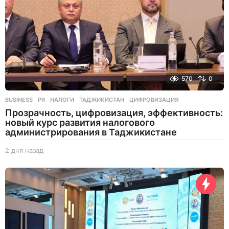
а
д
570
0
BUSINESS
,
PR
НАЛОГИ
,
ТАДЖИКИСТАН
,
ЦИФРОВИЗАЦИЯ
Прозрачность, цифровизация, эффективность:
новый курс развития налогового
администрирования в Таджикистане
2 дня назад
2
д
н
я
н
а
з
а
д